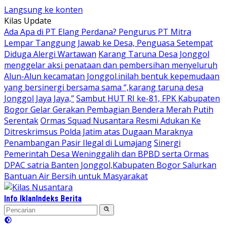
Langsung ke konten
Kilas Update
Ada Apa di PT Elang Perdana? Pengurus PT Mitra
Lempar Tanggung Jawab ke Desa, Penguasa Setempat
Diduga Alergi Wartawan
Karang Taruna Desa Jonggol
menggelar aksi penataan dan pembersihan menyeluruh
Alun-Alun kecamatan Jonggol.inilah bentuk kepemudaan
yang bersinergi bersama sama “,karang taruna desa
Jonggol Jaya Jaya,”
Sambut HUT RI ke-81, FPK Kabupaten
Bogor Gelar Gerakan Pembagian Bendera Merah Putih
Serentak
Ormas Squad Nusantara Resmi Adukan Ke
Ditreskrimsus Polda Jatim atas Dugaan Maraknya
Penambangan Pasir Ilegal di Lumajang
Sinergi
Pemerintah Desa Weninggalih dan BPBD serta Ormas
DPAC satria Banten Jonggol,Kabupaten Bogor Salurkan
Bantuan Air Bersih untuk Masyarakat
Info Iklan
Indeks Berita