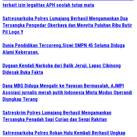
terkait izin legalitas APH seolah tutup mata
Satresnarkoba Polres Lumajang Berhasil Mengamankan Dua
Tersangka Pengedar Okerbaya dan Menyita Puluhan Ribu Butir
Pil Logo Y
Dunia Pendidikan Tercoreng,Siswi SMPN 45 Seluma Diduga
Alami Kekerasan,
Dugaan Kendali Narkoba dari Balik Jeruji, Lapas Cibinong
Didesak Buka Fakta
Dana MBG Diduga Mengalir ke Yayasan Bermasalah, AJMPI
Asosiasi jurnalis merah putih Indonesia Minta Modus Operandi
Diungkap Terang
Satreskrim Polres Lumajang Berhasil Mengamankan
Tersangka Penadah Sapi Curian dan Senpi Rakitan
Satresnarkoba Polres Rokan Hulu Kembali Berhasil Ungkap