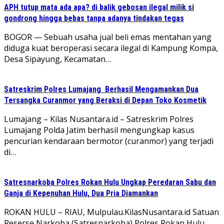
APH tutup mata ada apa? di balik gebosan ilegal milik si
gondrong hingga bebas tanpa adanya tindakan tegas
BOGOR — Sebuah usaha jual beli emas mentahan yang
diduga kuat beroperasi secara ilegal di Kampung Kompa,
Desa Sipayung, Kecamatan…
Satreskrim Polres Lumajang Berhasil Mengamankan Dua
Tersangka Curanmor yang Beraksi di Depan Toko Kosmetik
Lumajang – Kilas Nusantara.id – Satreskrim Polres
Lumajang Polda Jatim berhasil mengungkap kasus
pencurian kendaraan bermotor (curanmor) yang terjadi
di…
Satresnarkoba Polres Rokan Hulu Ungkap Peredaran Sabu dan
Ganja di Kepenuhan Hulu, Dua Pria Diamankan
ROKAN HULU – RIAU, Mulpulau.KilasNusantara.id Satuan
Reserse Narkoba (Satresnarkoba) Polres Rokan Hulu