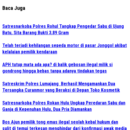
Baca Juga
Satresnarkoba Polres Rohul Tangkap Pengedar Sabu di Ujung
Batu, Sita Barang Bukti 3,89 Gram
Telah terjadi kehilangan sepeda motor di pasar Jonggol akibat
kelalaian pemilik kendaraan
APH tutup mata ada apa? di balik gebosan ilegal milik si
gondrong hingga bebas tanpa adanya tindakan tegas
Satreskrim Polres Lumajang Berhasil Mengamankan Dua
Tersangka Curanmor yang Beraksi di Depan Toko Kosmetik
Satresnarkoba Polres Rokan Hulu Ungkap Peredaran Sabu dan
Ganja di Kepenuhan Hulu, Dua Pria Diamankan
Bos Ajun pemilik tong emas ilegal seolah kebal hukum dan
sulit di temui terkesan menghindar dari konfirmasi awak media