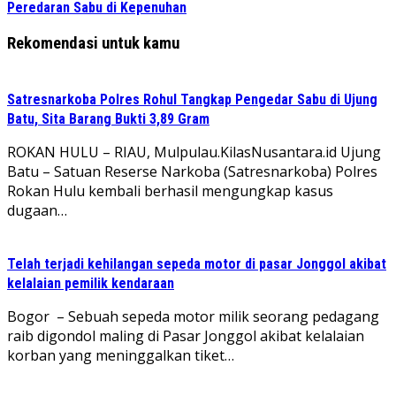
Peredaran Sabu di Kepenuhan
Rekomendasi untuk kamu
Satresnarkoba Polres Rohul Tangkap Pengedar Sabu di Ujung
Batu, Sita Barang Bukti 3,89 Gram
ROKAN HULU – RIAU, Mulpulau.KilasNusantara.id Ujung
Batu – Satuan Reserse Narkoba (Satresnarkoba) Polres
Rokan Hulu kembali berhasil mengungkap kasus
dugaan…
Telah terjadi kehilangan sepeda motor di pasar Jonggol akibat
kelalaian pemilik kendaraan
Bogor – Sebuah sepeda motor milik seorang pedagang
raib digondol maling di Pasar Jonggol akibat kelalaian
korban yang meninggalkan tiket…