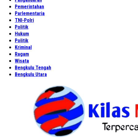
Pemerintahan
Parlementaria
TNI-Polri
Politik
Hukum
Politik
Kriminal
Ragam
Wisata
Bengkulu Tengah
Bengkulu Utara