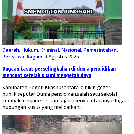
Daerah
,
Hukum
,
Kriminal
,
Nasional
,
Pemerintahan
,
Peristiwa
,
Ragam
9 Agustus 2026
Dugaan kasus perselingkuhan di dunia pendidikan
mencuat setelah suami mengetahuinya
Kabupaten Bogor. Kilasnusantara.id bikin geger
publik,seputar Dunia pendidikan.salah satu sekolah
kembali menjadi sorotan tajam,menyusul adanya dugaan
hubungan kusus yang melibatkan…