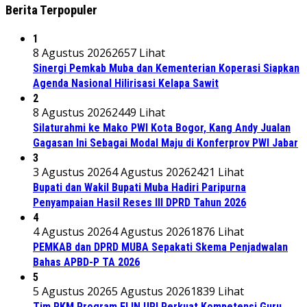
Berita Terpopuler
1
8 Agustus 2026
2657 Lihat
Sinergi Pemkab Muba dan Kementerian Koperasi Siapkan
Agenda Nasional Hilirisasi Kelapa Sawit
2
8 Agustus 2026
2449 Lihat
Silaturahmi ke Mako PWI Kota Bogor, Kang Andy Jualan
Gagasan Ini Sebagai Modal Maju di Konferprov PWI Jabar
3
3 Agustus 2026
4 Agustus 2026
2421 Lihat
Bupati dan Wakil Bupati Muba Hadiri Paripurna
Penyampaian Hasil Reses III DPRD Tahun 2026
4
4 Agustus 2026
4 Agustus 2026
1876 Lihat
PEMKAB dan DPRD MUBA Sepakati Skema Penjadwalan
Bahas APBD-P TA 2026
5
5 Agustus 2026
5 Agustus 2026
1839 Lihat
Tim PKM Program ELIN UPI Perkuat Kompetensi Guru