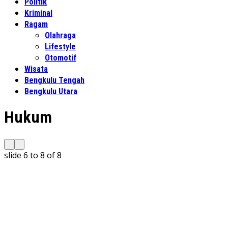
Politik
Kriminal
Ragam
Olahraga
Lifestyle
Otomotif
Wisata
Bengkulu Tengah
Bengkulu Utara
Hukum
slide
6 to 8
of 8