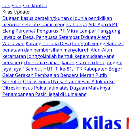
Langsung ke konten
Kilas Update
Dugaan kasus perselingkuhan di dunia pendidikan
mencuat setelah suami mengetahuinya
Ada Apa di PT
Elang Perdana? Pengurus PT Mitra Lempar Tanggung
Jawab ke Desa, Penguasa Setempat Diduga Alergi
Wartawan
Karang Taruna Desa Jonggol menggelar aksi
penataan dan pembersihan menyeluruh Alun-Alun
kecamatan Jonggol.inilah bentuk kepemudaan yang
bersinergi bersama sama “,karang taruna desa Jonggol
Jaya Jaya,”
Sambut HUT RI ke-81, FPK Kabupaten Bogor
Gelar Gerakan Pembagian Bendera Merah Putih
Serentak
Ormas Squad Nusantara Resmi Adukan Ke
Ditreskrimsus Polda Jatim atas Dugaan Maraknya
Penambangan Pasir Ilegal di Lumajang