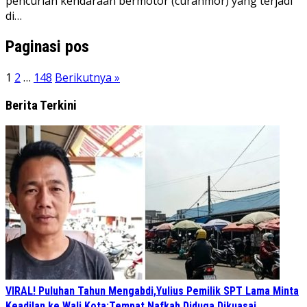
pencurian kendaraan bermotor (curanmor) yang terjadi
di…
Paginasi pos
1
2
…
148
Berikutnya »
Berita Terkini
VIRAL! Puluhan Tahun Mengabdi,Yulius Pemilik SPT Lama Minta
Keadilan ke Wali Kota:Tempat Nafkah Diduga Dikuasai