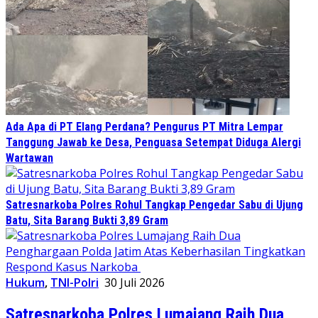
Ada Apa di PT Elang Perdana? Pengurus PT Mitra Lempar
Tanggung Jawab ke Desa, Penguasa Setempat Diduga Alergi
Wartawan
Satresnarkoba Polres Rohul Tangkap Pengedar Sabu di Ujung
Batu, Sita Barang Bukti 3,89 Gram
Hukum
,
TNI-Polri
30 Juli 2026
Satresnarkoba Polres Lumajang Raih Dua