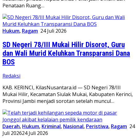
Penataan Ruang…
Hukum
,
Ragam
24 Juli 2026
SD Negeri 78/III Mukai Hilir Disorot, Guru
dan Wali Murid Keluhkan Transparansi Dana
BOS
Redaksi
KAB. KERINCI, KilasNusantara.id — SD Negeri 78/III
Mukai Hilir, Kecamatan Siulak Mukai, Kabupaten Kerinci,
Provinsi Jambi menjadi sorotan setelah muncul…
Daerah
,
Hukum
,
Kriminal
,
Nasional
,
Peristiwa
,
Ragam
24
Juli 2026
24 Juli 2026