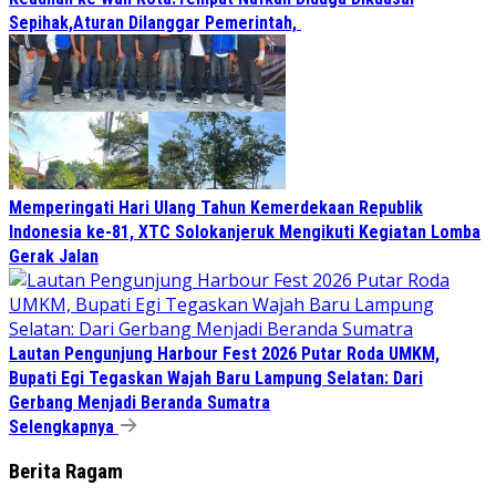
Sepihak,Aturan Dilanggar Pemerintah,
Memperingati Hari Ulang Tahun Kemerdekaan Republik
Indonesia ke-81, XTC Solokanjeruk Mengikuti Kegiatan Lomba
Gerak Jalan
Lautan Pengunjung Harbour Fest 2026 Putar Roda UMKM,
Bupati Egi Tegaskan Wajah Baru Lampung Selatan: Dari
Gerbang Menjadi Beranda Sumatra
Selengkapnya
Berita Ragam