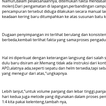
Namun,dalam pelaksanaannya, ditemukan fakta mendasar:
molen).Dari pengamatan di lapangan,perbandingan campur
pencampuran tersebut diduga dilakukan secara manual la
keadaan kering baru ditumpahkan ke atas susunan batu ke
Dugaan penyimpangan ini terlihat berulang dan konsisten.D
berbeda,kembali terlihat fakta yang sama:proses pengadu
Hal ini diperkuat dengan keterangan langsung dari salah 
dulu baru disiram air.Memang tidak ada instruksi dari kon
APD,alatnya ada,seperti sepatu dan helm tersedia,tapi seb
yang menegur dari atas,”ungkapnya.
Lebih lanjut,”untuk volume panjang dan lebar tinggi,panj
hari kedua juga metode yang digunakan dalam proses pe
1:4 kita pakai kelenteng,tambah nya,