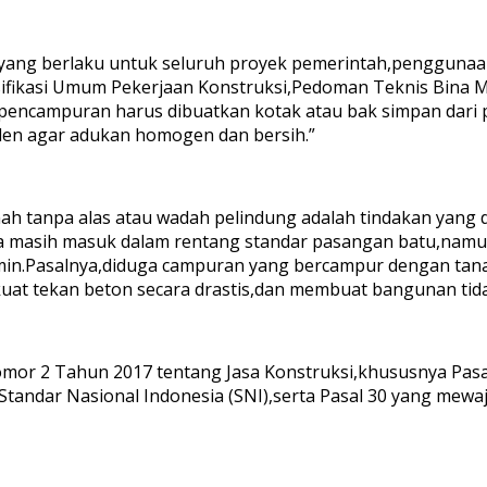
l yang berlaku untuk seluruh proyek pemerintah,pengguna
esifikasi Umum Pekerjaan Konstruksi,Pedoman Teknis Bina M
ncampuran harus dibuatkan kotak atau bak simpan dari pap
en agar adukan homogen dan bersih.”
ah tanpa alas atau wadah pelindung adalah tindakan yang
a masih masuk dalam rentang standar pasangan batu,namun
min.Pasalnya,diduga campuran yang bercampur dengan tanah
kuat tekan beton secara drastis,dan membuat bangunan tid
omor 2 Tahun 2017 tentang Jasa Konstruksi,khususnya Pas
a Standar Nasional Indonesia (SNI),serta Pasal 30 yang me