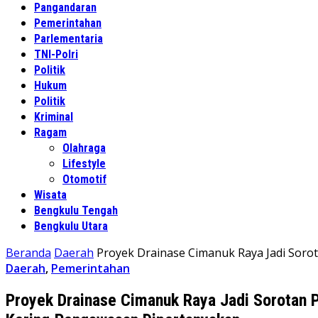
Pangandaran
Pemerintahan
Parlementaria
TNI-Polri
Politik
Hukum
Politik
Kriminal
Ragam
Olahraga
Lifestyle
Otomotif
Wisata
Bengkulu Tengah
Bengkulu Utara
Beranda
Daerah
Proyek Drainase Cimanuk Raya Jadi Sor
Daerah
,
Pemerintahan
Proyek Drainase Cimanuk Raya Jadi Sorotan 