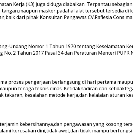
hatan Kerja (K3) juga diduga diabaikan. Terpantau sebagian
tangan,maupun masker,padahal alat tersebut tersedia di lok
n,baik dari pihak Konsultan Pengawas CV.Raflesia Cons m
dang-Undang Nomor 1 Tahun 1970 tentang Keselamatan Ker
ang No. 2 Tahun 2017 Pasal 34 dan Peraturan Menteri PUP
ama proses pengerjaan berlangsung di hari pertama maupun
maupun tenaga teknis dinas. Ketidakhadiran dan ketidakte
akaran, kesalahan metode kerja,dan kelalaian aturan kese
dak terjamin kebersihannya,dan pengawasan yang kosong ter
lami kerusakan dini,tidak awet,dan tidak mampu berfungsi