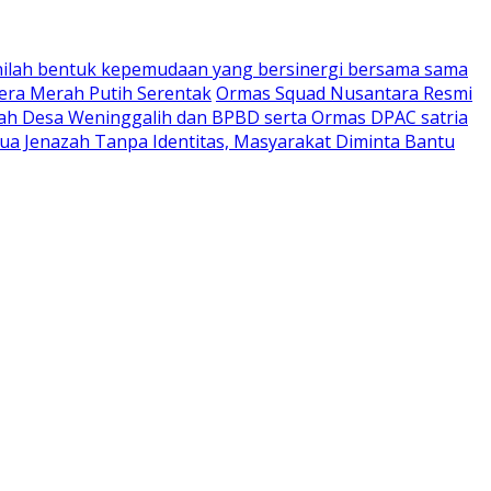
nilah bentuk kepemudaan yang bersinergi bersama sama
era Merah Putih Serentak
Ormas Squad Nusantara Resmi
tah Desa Weninggalih dan BPBD serta Ormas DPAC satria
a Jenazah Tanpa Identitas, Masyarakat Diminta Bantu