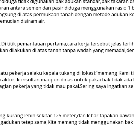
diduga tidak digunakan bak adukan standar,bak takaran d
an antara semen dan pasir diduga menggunakan rasio 1 ber
ngsung di atas permukaan tanah dengan metode adukan keri
mudian disiram air.
i titik pemantauan pertama,cara kerja tersebut jelas terli
kan dilakukan di atas tanah tanpa wadah yang memadai,den
satu pekerja selaku kepala tukang di lokasi:”memang Kami 
traktor, konsultan,maupun dinas untuk pakai bak tidak ada 
agian pekerja yang tidak mau pakai.Sering saya ingatkan se
ang kurang lebih sekitar 125 meter,dan lebar tapakan bawa
ngadukan tetep sama,Kita memang tidak menggunakan bak t