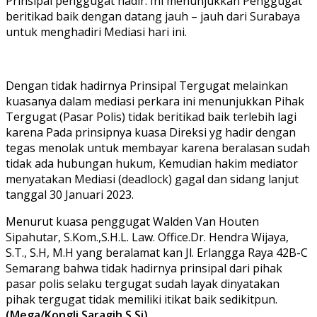
Prinsipal penggugat hadir. Ini menunjukkan Penggugat
beritikad baik dengan datang jauh – jauh dari Surabaya
untuk menghadiri Mediasi hari ini.
Dengan tidak hadirnya Prinsipal Tergugat melainkan
kuasanya dalam mediasi perkara ini menunjukkan Pihak
Tergugat (Pasar Polis) tidak beritikad baik terlebih lagi
karena Pada prinsipnya kuasa Direksi yg hadir dengan
tegas menolak untuk membayar karena beralasan sudah
tidak ada hubungan hukum, Kemudian hakim mediator
menyatakan Mediasi (deadlock) gagal dan sidang lanjut
tanggal 30 Januari 2023.
Menurut kuasa penggugat Walden Van Houten
Sipahutar, S.Kom.,S.H.L. Law. Office.Dr. Hendra Wijaya,
S.T., S.H, M.H yang beralamat kan Jl. Erlangga Raya 42B-C
Semarang bahwa tidak hadirnya prinsipal dari pihak
pasar polis selaku tergugat sudah layak dinyatakan
pihak tergugat tidak memiliki itikat baik sedikitpun.
(Mega/Kongli Saragih S.Si)