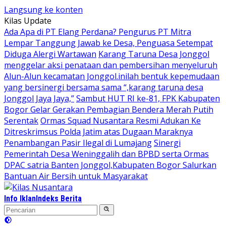
Langsung ke konten
Kilas Update
Ada Apa di PT Elang Perdana? Pengurus PT Mitra
Lempar Tanggung Jawab ke Desa, Penguasa Setempat
Diduga Alergi Wartawan
Karang Taruna Desa Jonggol
menggelar aksi penataan dan pembersihan menyeluruh
Alun-Alun kecamatan Jonggol.inilah bentuk kepemudaan
yang bersinergi bersama sama “,karang taruna desa
Jonggol Jaya Jaya,”
Sambut HUT RI ke-81, FPK Kabupaten
Bogor Gelar Gerakan Pembagian Bendera Merah Putih
Serentak
Ormas Squad Nusantara Resmi Adukan Ke
Ditreskrimsus Polda Jatim atas Dugaan Maraknya
Penambangan Pasir Ilegal di Lumajang
Sinergi
Pemerintah Desa Weninggalih dan BPBD serta Ormas
DPAC satria Banten Jonggol,Kabupaten Bogor Salurkan
Bantuan Air Bersih untuk Masyarakat
Info Iklan
Indeks Berita