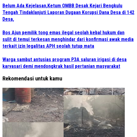
Belum Ada Kejelasan,Ketum OMBB Desak Kejari Bengkulu
Tengah Tindaklanjuti Laporan Dugaan Korupsi Dana Desa di 142
Desa,
Bos Ajun pemilik tong emas ilegal seolah kebal hukum dan
sulit di temui terkesan menghindar dari konfirmasi awak media
terkait izin legalitas APH seolah tutup mata
Warga sambut antusias program P3A saluran irigasi di desa
karyasari demi mendongkrak hasil pertanian masyarakat
Rekomendasi untuk kamu