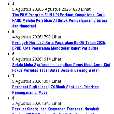
4
5 Agustus 2026
5 Agustus 2026
1828 Lihat
Tim PKM Program ELIN UPI Perkuat Kompetensi Guru
PAUD Melalui Pelatihan AI Untuk Pembelajaran Literasi
dan Numerasi
5
4 Agustus 2026
1798 Lihat
Peringati Hari Jadi Kota Pagaralam Ke-25 Tahun 2026,
DPRD Kota Pagaralam Menggelar Rapat Paripurna
6
6 Agustus 2026
1614 Lihat
Sekda Muba Syafaruddin Lanjutkan Penertiban Aset, Kini
Fokus Perjelas Tapal Batas Desa di Lawang Wetan
7
5 Agustus 2026
1391 Lihat
Percepat Digitalisasi, 74 Blank Spot Jadi Prioritas
Penanganan di Muba
8
3 Agustus 2026
1343 Lihat
Perkuat Sinergi dan Keamanan Transaksi Nasabah