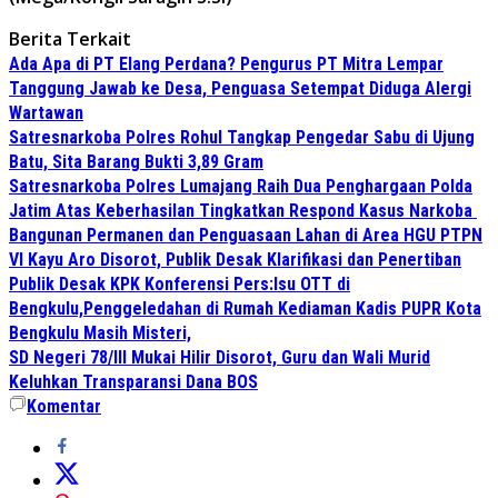
Berita Terkait
Ada Apa di PT Elang Perdana? Pengurus PT Mitra Lempar
Tanggung Jawab ke Desa, Penguasa Setempat Diduga Alergi
Wartawan
Satresnarkoba Polres Rohul Tangkap Pengedar Sabu di Ujung
Batu, Sita Barang Bukti 3,89 Gram
Satresnarkoba Polres Lumajang Raih Dua Penghargaan Polda
Jatim Atas Keberhasilan Tingkatkan Respond Kasus Narkoba
Bangunan Permanen dan Penguasaan Lahan di Area HGU PTPN
VI Kayu Aro Disorot, Publik Desak Klarifikasi dan Penertiban
Publik Desak KPK Konferensi Pers:Isu OTT di
Bengkulu,Penggeledahan di Rumah Kediaman Kadis PUPR Kota
Bengkulu Masih Misteri,
SD Negeri 78/III Mukai Hilir Disorot, Guru dan Wali Murid
Keluhkan Transparansi Dana BOS
Komentar