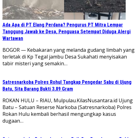
Ada Apa di PT Elang Perdana? Pengurus PT Mitra Lempar
Tanggung Jawab ke Desa, Penguasa Setempat Diduga Alergi
Wartawan
​BOGOR — Kebakaran yang melanda gudang limbah yang
terletak di Kp Tegal jambu Desa Sukahati menyisakan
tabir misteri yang semakin…
Satresnarkoba Polres Rohul Tangkap Pengedar Sabu di Ujung
Batu, Sita Barang Bukti 3,89 Gram
ROKAN HULU – RIAU, Mulpulau.KilasNusantara.id Ujung
Batu – Satuan Reserse Narkoba (Satresnarkoba) Polres
Rokan Hulu kembali berhasil mengungkap kasus
dugaan…