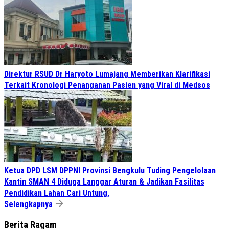
Direktur RSUD Dr Haryoto Lumajang Memberikan Klarifikasi
Terkait Kronologi Penanganan Pasien yang Viral di Medsos
Ketua DPD LSM DPPNI Provinsi Bengkulu Tuding Pengelolaan
Kantin SMAN 4 Diduga Langgar Aturan & Jadikan Fasilitas
Pendidikan Lahan Cari Untung,
Selengkapnya
Berita Ragam