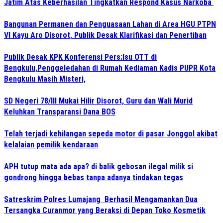
Jatim Atas Keberhasilan Tingkatkan Respond Kasus Narkoba
Bangunan Permanen dan Penguasaan Lahan di Area HGU PTPN
VI Kayu Aro Disorot, Publik Desak Klarifikasi dan Penertiban
Publik Desak KPK Konferensi Pers:Isu OTT di
Bengkulu,Penggeledahan di Rumah Kediaman Kadis PUPR Kota
Bengkulu Masih Misteri,
SD Negeri 78/III Mukai Hilir Disorot, Guru dan Wali Murid
Keluhkan Transparansi Dana BOS
Telah terjadi kehilangan sepeda motor di pasar Jonggol akibat
kelalaian pemilik kendaraan
APH tutup mata ada apa? di balik gebosan ilegal milik si
gondrong hingga bebas tanpa adanya tindakan tegas
Satreskrim Polres Lumajang Berhasil Mengamankan Dua
Tersangka Curanmor yang Beraksi di Depan Toko Kosmetik