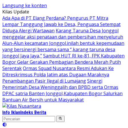
Langsung ke konten
Kilas Update
Ada Apa di PT Elang Perdana? Pengurus PT Mitra
Lempar Tanggung Jawab ke Desa, Penguasa Setempat
Diduga Alergi Wartawan
Karang Taruna Desa Jonggol
menggelar aksi penataan dan pembersihan menyeluruh
Alun-Alun kecamatan Jonggol.inilah bentuk kepemudaan
yang bersinergi bersama sama “,karang taruna desa
Jonggol Jaya Jaya,”
Sambut HUT RI ke-81, FPK Kabupaten
Bogor Gelar Gerakan Pembagian Bendera Merah Putih
Serentak
Ormas Squad Nusantara Resmi Adukan Ke
Ditreskrimsus Polda Jatim atas Dugaan Maraknya
Penambangan Pasir Ilegal di Lumajang
Sinergi
Pemerintah Desa Weninggalih dan BPBD serta Ormas
DPAC satria Banten Jonggol,Kabupaten Bogor Salurkan
Bantuan Air Bersih untuk Masyarakat
Info Iklan
Indeks Berita