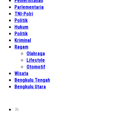
Pemerintahan
Parlementaria
TNI-Polri
Politik
Hukum
Politik
Kriminal
Ragam
Olahraga
Lifestyle
Otomotif
Wisata
Bengkulu Tengah
Bengkulu Utara