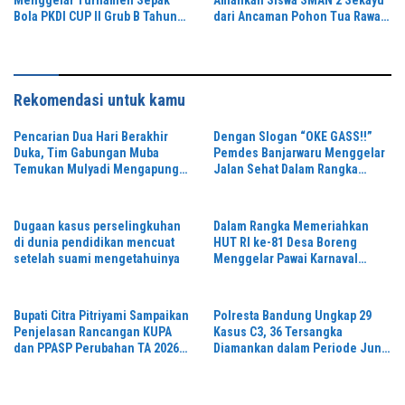
Bola PKDI CUP II Grub B Tahun
dari Ancaman Pohon Tua Rawan
2026 di Stadion Semeru
Tumbang
Rekomendasi untuk kamu
Pencarian Dua Hari Berakhir
Dengan Slogan “OKE GASS!!”
Duka, Tim Gabungan Muba
Pemdes Banjarwaru Menggelar
Temukan Mulyadi Mengapung
Jalan Sehat Dalam Rangka
di Danau Sanawal
Memeriahkan HUT RI ke-81 di
Ikuti Oleh Ribuan Peserta
Dugaan kasus perselingkuhan
Dalam Rangka Memeriahkan
di dunia pendidikan mencuat
HUT RI ke-81 Desa Boreng
setelah suami mengetahuinya
Menggelar Pawai Karnaval
Dengan Begitu Meriah dan
Spektakuler
Bupati Citra Pitriyami Sampaikan
Polresta Bandung Ungkap 29
Penjelasan Rancangan KUPA
Kasus C3, 36 Tersangka
dan PPASP Perubahan TA 2026
Diamankan dalam Periode Juni-
Dalam Rapat Paripurna DPRD
Juli 2026