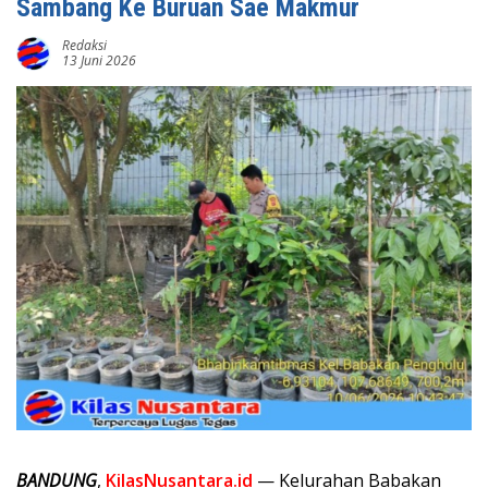
Sambang Ke Buruan Sae Makmur
Redaksi
13 Juni 2026
BANDUNG
,
KilasNusantara.id
— Kelurahan Babakan