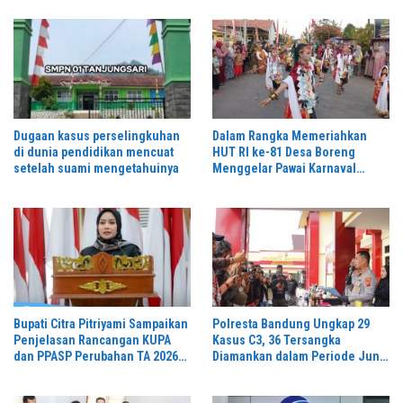
Ikuti Oleh Ribuan Peserta
Dugaan kasus perselingkuhan
Dalam Rangka Memeriahkan
di dunia pendidikan mencuat
HUT RI ke-81 Desa Boreng
setelah suami mengetahuinya
Menggelar Pawai Karnaval
Dengan Begitu Meriah dan
Spektakuler
Bupati Citra Pitriyami Sampaikan
Polresta Bandung Ungkap 29
Penjelasan Rancangan KUPA
Kasus C3, 36 Tersangka
dan PPASP Perubahan TA 2026
Diamankan dalam Periode Juni-
Dalam Rapat Paripurna DPRD
Juli 2026