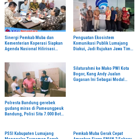
Sinergi Pemkab Muba dan
Penguatan Ekosistem
Kementerian Koperasi Siapkan
Komunikasi Publik Lumajang
Agenda Nasional Hilirisasi
Diakui, Jadi Rujukan Jawa Timur
Kelapa Sawit
hingga Daerah Lain
Silaturahmi ke Mako PWI Kota
Bogor, Kang Andy Jualan
Gagasan Ini Sebagai Modal
Maju di Konferprov PWI Jabar
Polresta Bandung gerebek
gudang miras di Pameungpeuk
Bandung, Polisi Sita 7.000 Botol
Berbagai Merek
PSSI Kabupaten Lumajang
Pemkab Muba Gerak Cepat
Menggelar Turnamen Sepak
Amankan Siswa SMAN 2 Sekayu