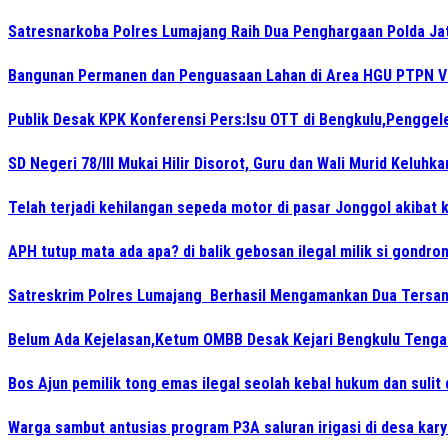
Satresnarkoba Polres Lumajang Raih Dua Penghargaan Polda Ja
Bangunan Permanen dan Penguasaan Lahan di Area HGU PTPN VI K
Publik Desak KPK Konferensi Pers:Isu OTT di Bengkulu,Penggel
SD Negeri 78/III Mukai Hilir Disorot, Guru dan Wali Murid Keluh
Telah terjadi kehilangan sepeda motor di pasar Jonggol akibat 
APH tutup mata ada apa? di balik gebosan ilegal milik si gondr
Satreskrim Polres Lumajang Berhasil Mengamankan Dua Tersan
Belum Ada Kejelasan,Ketum OMBB Desak Kejari Bengkulu Tengah 
Bos Ajun pemilik tong emas ilegal seolah kebal hukum dan sulit 
Warga sambut antusias program P3A saluran irigasi di desa kar