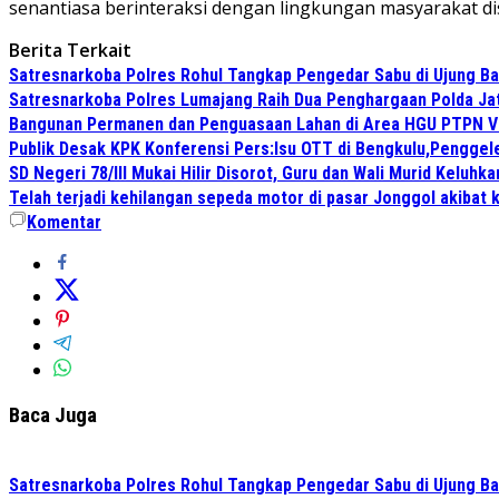
senantiasa berinteraksi dengan lingkungan masyarakat dis
Berita Terkait
Satresnarkoba Polres Rohul Tangkap Pengedar Sabu di Ujung Bat
Satresnarkoba Polres Lumajang Raih Dua Penghargaan Polda Ja
Bangunan Permanen dan Penguasaan Lahan di Area HGU PTPN VI K
Publik Desak KPK Konferensi Pers:Isu OTT di Bengkulu,Penggel
SD Negeri 78/III Mukai Hilir Disorot, Guru dan Wali Murid Keluh
Telah terjadi kehilangan sepeda motor di pasar Jonggol akibat 
Komentar
Baca Juga
Satresnarkoba Polres Rohul Tangkap Pengedar Sabu di Ujung Bat