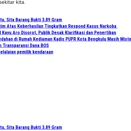
ekitar kita.
u, Sita Barang Bukti 3,89 Gram
tim Atas Keberhasilan Tingkatkan Respond Kasus Narkoba
ayu Aro Disorot, Publik Desak Klarifikasi dan Penertiban
edahan di Rumah Kediaman Kadis PUPR Kota Bengkulu Masih Miste
kan Transparansi Dana BOS
kelalaian pemilik kendaraan
u, Sita Barang Bukti 3,89 Gram