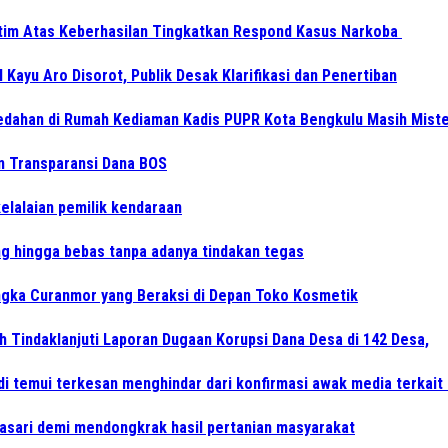
tim Atas Keberhasilan Tingkatkan Respond Kasus Narkoba
ayu Aro Disorot, Publik Desak Klarifikasi dan Penertiban
edahan di Rumah Kediaman Kadis PUPR Kota Bengkulu Masih Miste
kan Transparansi Dana BOS
kelalaian pemilik kendaraan
ong hingga bebas tanpa adanya tindakan tegas
gka Curanmor yang Beraksi di Depan Toko Kosmetik
Tindaklanjuti Laporan Dugaan Korupsi Dana Desa di 142 Desa,
di temui terkesan menghindar dari konfirmasi awak media terkait 
yasari demi mendongkrak hasil pertanian masyarakat