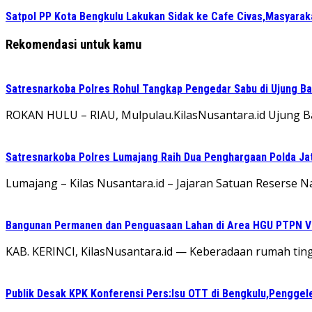
Satpol PP Kota Bengkulu Lakukan Sidak ke Cafe Civas,Masyaraka
Rekomendasi untuk kamu
Satresnarkoba Polres Rohul Tangkap Pengedar Sabu di Ujung Bat
ROKAN HULU – RIAU, Mulpulau.KilasNusantara.id Ujung B
Satresnarkoba Polres Lumajang Raih Dua Penghargaan Polda Ja
Lumajang – Kilas Nusantara.id – Jajaran Satuan Reserse
Bangunan Permanen dan Penguasaan Lahan di Area HGU PTPN VI K
KAB. KERINCI, KilasNusantara.id — Keberadaan rumah tin
Publik Desak KPK Konferensi Pers:Isu OTT di Bengkulu,Penggel