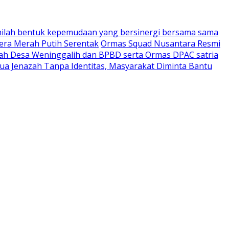
nilah bentuk kepemudaan yang bersinergi bersama sama
era Merah Putih Serentak
Ormas Squad Nusantara Resmi
tah Desa Weninggalih dan BPBD serta Ormas DPAC satria
a Jenazah Tanpa Identitas, Masyarakat Diminta Bantu