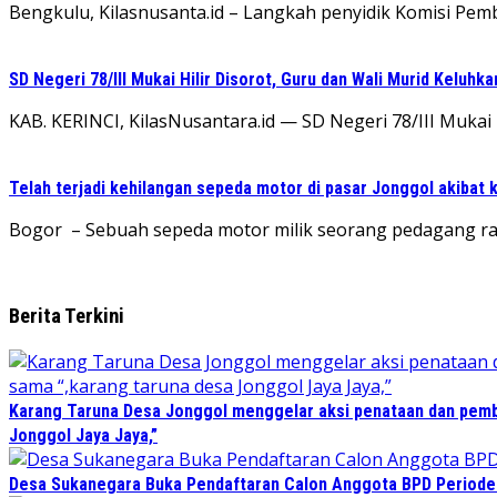
Bengkulu, Kilasnusanta.id – Langkah penyidik Komisi P
SD Negeri 78/III Mukai Hilir Disorot, Guru dan Wali Murid Keluh
KAB. KERINCI, KilasNusantara.id — SD Negeri 78/III Mukai 
Telah terjadi kehilangan sepeda motor di pasar Jonggol akibat 
Bogor – Sebuah sepeda motor milik seorang pedagang raib
Berita Terkini
Karang Taruna Desa Jonggol menggelar aksi penataan dan pemb
Jonggol Jaya Jaya,”
Desa Sukanegara Buka Pendaftaran Calon Anggota BPD Period