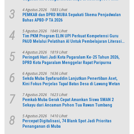
Jabar
4 Agustus 2026
1883 Lihat
3
PEMKAB dan DPRD MUBA Sepakati Skema Penjadwalan
Bahas APBD-P TA 2026
5 Agustus 2026
1849 Lihat
4
Tim PKM Program ELIN UPI Perkuat Kompetensi Guru
PAUD Melalui Pelatihan AI Untuk Pembelajaran Literasi
dan Numerasi
4 Agustus 2026
1819 Lihat
5
Peringati Hari Jadi Kota Pagaralam Ke-25 Tahun 2026,
DPRD Kota Pagaralam Menggelar Rapat Paripurna
6 Agustus 2026
1636 Lihat
6
Sekda Muba Syafaruddin Lanjutkan Penertiban Aset,
Kini Fokus Perjelas Tapal Batas Desa di Lawang Wetan
7 Agustus 2026
1623 Lihat
7
Pemkab Muba Gerak Cepat Amankan Siswa SMAN 2
Sekayu dari Ancaman Pohon Tua Rawan Tumbang
5 Agustus 2026
1410 Lihat
8
Percepat Digitalisasi, 74 Blank Spot Jadi Prioritas
Penanganan di Muba