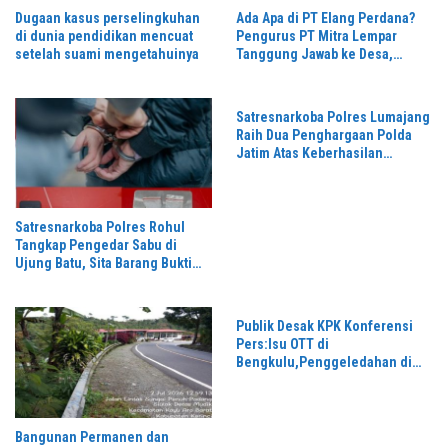
Dugaan kasus perselingkuhan
Ada Apa di PT Elang Perdana?
di dunia pendidikan mencuat
Pengurus PT Mitra Lempar
setelah suami mengetahuinya
Tanggung Jawab ke Desa,
Penguasa Setempat Diduga
Alergi Wartawan
Satresnarkoba Polres Lumajang
Raih Dua Penghargaan Polda
Jatim Atas Keberhasilan
Tingkatkan Respond Kasus
Narkoba
Satresnarkoba Polres Rohul
Tangkap Pengedar Sabu di
Ujung Batu, Sita Barang Bukti
3,89 Gram
Publik Desak KPK Konferensi
Pers:Isu OTT di
Bengkulu,Penggeledahan di
Rumah Kediaman Kadis PUPR
Kota Bengkulu Masih Misteri,
Bangunan Permanen dan