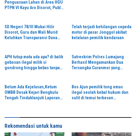
Penguasaan Lahan di Area HGU
PTPN VI Kayu Aro Disorot, Publik
Desak Klarifikasi dan Penertiban
SD Negeri 78/III Mukai Hilir
Telah terjadi kehilangan sepeda
Disorot, Guru dan Wali Murid
motor di pasar Jonggol akibat
Keluhkan Transparansi Dana
kelalaian pemilik kendaraan
BOS
APH tutup mata ada apa? di balik
Satreskrim Polres Lumajang
gebosan ilegal milik si
Berhasil Mengamankan Dua
gondrong hingga bebas tanpa
Tersangka Curanmor yang
adanya tindakan tegas
Beraksi di Depan Toko Kosmetik
Belum Ada Kejelasan,Ketum
Bos Ajun pemilik tong emas
OMBB Desak Kejari Bengkulu
ilegal seolah kebal hukum dan
Tengah Tindaklanjuti Laporan
sulit di temui terkesan
Dugaan Korupsi Dana Desa di
menghindar dari konfirmasi
142 Desa,
awak media terkait izin legalitas
APH seolah tutup mata
Rekomendasi untuk kamu