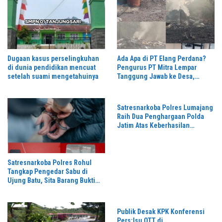
Dugaan kasus perselingkuhan
Ada Apa di PT Elang Perdana?
di dunia pendidikan mencuat
Pengurus PT Mitra Lempar
setelah suami mengetahuinya
Tanggung Jawab ke Desa,
Penguasa Setempat Diduga
Alergi Wartawan
Satresnarkoba Polres Lumajang
Raih Dua Penghargaan Polda
Jatim Atas Keberhasilan
Tingkatkan Respond Kasus
Narkoba
Satresnarkoba Polres Rohul
Tangkap Pengedar Sabu di
Ujung Batu, Sita Barang Bukti
3,89 Gram
Publik Desak KPK Konferensi
Pers:Isu OTT di