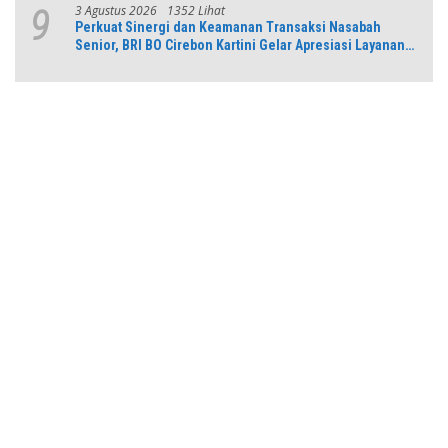
3 Agustus 2026
1352 Lihat
9
Perkuat Sinergi dan Keamanan Transaksi Nasabah
Senior, BRI BO Cirebon Kartini Gelar Apresiasi Layanan
Pensiunan