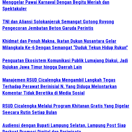
Menggelar Pawai Karnaval Dengan Begitu Meriah dan
Spektakuler
TNI dan Aliansi Solokanjeruk Semangat Gotong Royong
Pengecoran Jembatan Beton Garuda Perintis
Khidmat dan Penuh Makna, Ikatan Dukun Nusantara Gelar
Milangkala Ke-6 Dengan Semangat “Duduk Tekun Hidup Rukun”
Penguatan Ekosistem Komunikasi Publik Lumajang Diakui, Jadi
Rujukan Jawa Timur hingga Daerah Lain
Manajemen RSUD Cicalengka Mengambil Langkah Tegas
Terhadap Perawat Berinisial N, Yang Diduga Melontarkan
Komentar Tidak Beretika di Media Sosial
RSUD Cicalengka Melalui Program Khitanan Gratis Yang Digelar
Seecara Rutin Setiap Bulan
Audiensi dengan Bupati Lampung Selatan, Lampung Post Siap
Perkuat Promosi Digital dan Pariwisata