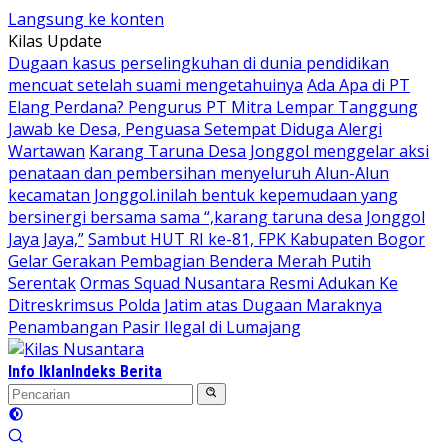
Langsung ke konten
Kilas Update
Dugaan kasus perselingkuhan di dunia pendidikan
mencuat setelah suami mengetahuinya
Ada Apa di PT
Elang Perdana? Pengurus PT Mitra Lempar Tanggung
Jawab ke Desa, Penguasa Setempat Diduga Alergi
Wartawan
Karang Taruna Desa Jonggol menggelar aksi
penataan dan pembersihan menyeluruh Alun-Alun
kecamatan Jonggol.inilah bentuk kepemudaan yang
bersinergi bersama sama “,karang taruna desa Jonggol
Jaya Jaya,”
Sambut HUT RI ke-81, FPK Kabupaten Bogor
Gelar Gerakan Pembagian Bendera Merah Putih
Serentak
Ormas Squad Nusantara Resmi Adukan Ke
Ditreskrimsus Polda Jatim atas Dugaan Maraknya
Penambangan Pasir Ilegal di Lumajang
Info Iklan
Indeks Berita