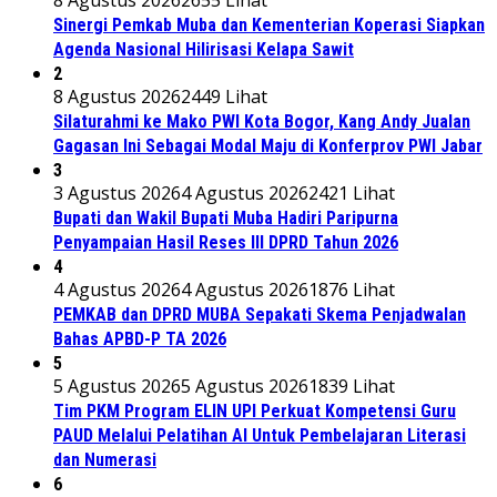
8 Agustus 2026
2655 Lihat
Sinergi Pemkab Muba dan Kementerian Koperasi Siapkan
Agenda Nasional Hilirisasi Kelapa Sawit
2
8 Agustus 2026
2449 Lihat
Silaturahmi ke Mako PWI Kota Bogor, Kang Andy Jualan
Gagasan Ini Sebagai Modal Maju di Konferprov PWI Jabar
3
3 Agustus 2026
4 Agustus 2026
2421 Lihat
Bupati dan Wakil Bupati Muba Hadiri Paripurna
Penyampaian Hasil Reses III DPRD Tahun 2026
4
4 Agustus 2026
4 Agustus 2026
1876 Lihat
PEMKAB dan DPRD MUBA Sepakati Skema Penjadwalan
Bahas APBD-P TA 2026
5
5 Agustus 2026
5 Agustus 2026
1839 Lihat
Tim PKM Program ELIN UPI Perkuat Kompetensi Guru
PAUD Melalui Pelatihan AI Untuk Pembelajaran Literasi
dan Numerasi
6