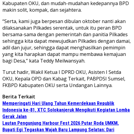
Kabupaten OKU, dan mudah-mudahan kedepannya BPD
makin solit, kompak, dan sejahtera.
“Serta, kami juga berpesan dibulan oktober nanti akan
dilaksanakan Pilkades serentak, untuk itu peran BPD
bersama-sama dengan pemerintah dan panitia Pilkades
sehingga kita dapat mewujudkan Pilkades dengan damai,
adil dan jujur, sehingga dapat menghasilkan pemimpin
yang kita harapkan dapat mampu membawa kemajuan
bagi Desa,” kata Teddy Meilwansyah.
Turut hadir, Wakil Ketua I DPRD OKU, Asisten I Setda
OKU, Kepala OPD dan Kabag Terkait, PABPDSI Sumsel,
FKBPD Kabupaten OKU serta Undangan Lainnya.
Berita Terkait
Memperingati Hari Ulang Tahun Kemerdekaan Republik
Indonesia ke-81, XTC Solokanjeruk Mengikuti Kegiatan Lomba
Gerak Jalan
Lautan Pengunjung Harbour Fest 2026 Putar Roda UMKM,
Bupati Egi Tegaskan Wajah Baru Lampung Selatan: Dari