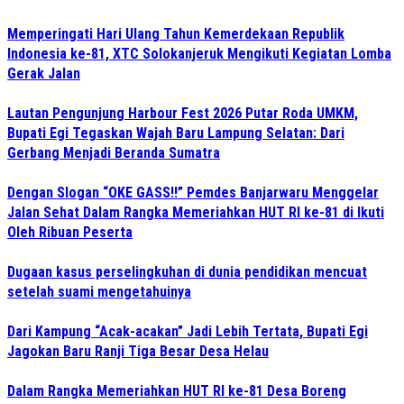
Memperingati Hari Ulang Tahun Kemerdekaan Republik
Indonesia ke-81, XTC Solokanjeruk Mengikuti Kegiatan Lomba
Gerak Jalan
Lautan Pengunjung Harbour Fest 2026 Putar Roda UMKM,
Bupati Egi Tegaskan Wajah Baru Lampung Selatan: Dari
Gerbang Menjadi Beranda Sumatra
Dengan Slogan “OKE GASS!!” Pemdes Banjarwaru Menggelar
Jalan Sehat Dalam Rangka Memeriahkan HUT RI ke-81 di Ikuti
Oleh Ribuan Peserta
Dugaan kasus perselingkuhan di dunia pendidikan mencuat
setelah suami mengetahuinya
Dari Kampung “Acak-acakan” Jadi Lebih Tertata, Bupati Egi
Jagokan Baru Ranji Tiga Besar Desa Helau
Dalam Rangka Memeriahkan HUT RI ke-81 Desa Boreng