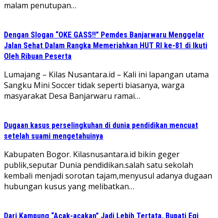
malam penutupan…
Dengan Slogan “OKE GASS!!” Pemdes Banjarwaru Menggelar
Jalan Sehat Dalam Rangka Memeriahkan HUT RI ke-81 di Ikuti
Oleh Ribuan Peserta
Lumajang – Kilas Nusantara.id – Kali ini lapangan utama
Sangku Mini Soccer tidak seperti biasanya, warga
masyarakat Desa Banjarwaru ramai…
Dugaan kasus perselingkuhan di dunia pendidikan mencuat
setelah suami mengetahuinya
Kabupaten Bogor. Kilasnusantara.id bikin geger
publik,seputar Dunia pendidikan.salah satu sekolah
kembali menjadi sorotan tajam,menyusul adanya dugaan
hubungan kusus yang melibatkan…
Dari Kampung “Acak-acakan” Jadi Lebih Tertata, Bupati Egi