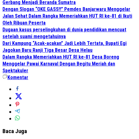
Gerbang Menjadi Beranda Sumatra
Dengan Slogan “OKE GASS!!” Pemdes Banjarwaru Menggelar
Jalan Sehat Dalam Rangka Memeriahkan HUT RI ke-81 di Ikuti
Oleh Ribuan Peserta
Dugaan kasus perselingkuhan di dunia pendidikan mencuat
setelah suami mengetahuinya
Dari Kampung “Acak-acakan” Jadi Lebih Tertata, Bupati Egi
Jagokan Baru Ranji Tiga Besar Desa Helau
Dalam Rangka Memeriahkan HUT RI ke-81 Desa Boreng
Menggelar Pawai Karnaval Dengan Begitu Meriah dan
Spektakuler
Komentar
Baca Juga