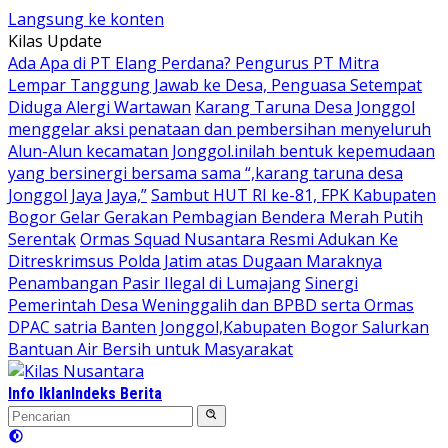
Langsung ke konten
Kilas Update
Ada Apa di PT Elang Perdana? Pengurus PT Mitra
Lempar Tanggung Jawab ke Desa, Penguasa Setempat
Diduga Alergi Wartawan
Karang Taruna Desa Jonggol
menggelar aksi penataan dan pembersihan menyeluruh
Alun-Alun kecamatan Jonggol.inilah bentuk kepemudaan
yang bersinergi bersama sama “,karang taruna desa
Jonggol Jaya Jaya,”
Sambut HUT RI ke-81, FPK Kabupaten
Bogor Gelar Gerakan Pembagian Bendera Merah Putih
Serentak
Ormas Squad Nusantara Resmi Adukan Ke
Ditreskrimsus Polda Jatim atas Dugaan Maraknya
Penambangan Pasir Ilegal di Lumajang
Sinergi
Pemerintah Desa Weninggalih dan BPBD serta Ormas
DPAC satria Banten Jonggol,Kabupaten Bogor Salurkan
Bantuan Air Bersih untuk Masyarakat
Info Iklan
Indeks Berita