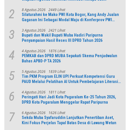
8 Agustus 2026
2449 Lihat
2
Silaturahmi ke Mako PWI Kota Bogor, Kang Andy Jualan
Gagasan Ini Sebagai Modal Maju di Konferprov PWI
Jabar
3 Agustus 2026
2421 Lihat
3
Bupati dan Wakil Bupati Muba Hadiri Paripurna
Penyampaian Hasil Reses III DPRD Tahun 2026
4 Agustus 2026
1876 Lihat
4
PEMKAB dan DPRD MUBA Sepakati Skema Penjadwalan
Bahas APBD-P TA 2026
5 Agustus 2026
1839 Lihat
5
Tim PKM Program ELIN UPI Perkuat Kompetensi Guru
PAUD Melalui Pelatihan AI Untuk Pembelajaran Literasi
dan Numerasi
4 Agustus 2026
1811 Lihat
6
Peringati Hari Jadi Kota Pagaralam Ke-25 Tahun 2026,
DPRD Kota Pagaralam Menggelar Rapat Paripurna
6 Agustus 2026
1626 Lihat
7
Sekda Muba Syafaruddin Lanjutkan Penertiban Aset,
Kini Fokus Perjelas Tapal Batas Desa di Lawang Wetan