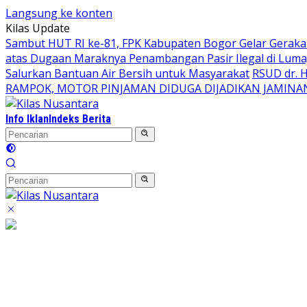
Langsung ke konten
Kilas Update
Sambut HUT RI ke-81, FPK Kabupaten Bogor Gelar Gerak
atas Dugaan Maraknya Penambangan Pasir Ilegal di Luma
Salurkan Bantuan Air Bersih untuk Masyarakat
RSUD dr. 
RAMPOK, MOTOR PINJAMAN DIDUGA DIJADIKAN JAMINA
Info Iklan
Indeks Berita