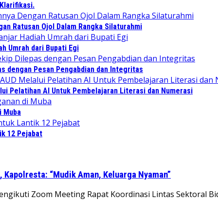
arifikasi.
an Ratusan Ojol Dalam Rangka Silaturahmi
ah Umrah dari Bupati Egi
as dengan Pesan Pengabdian dan Integritas
i Pelatihan AI Untuk Pembelajaran Literasi dan Numerasi
di Muba
ik 12 Pejabat
6, Kapolresta: “Mudik Aman, Keluarga Nyaman”
engikuti Zoom Meeting Rapat Koordinasi Lintas Sektoral B