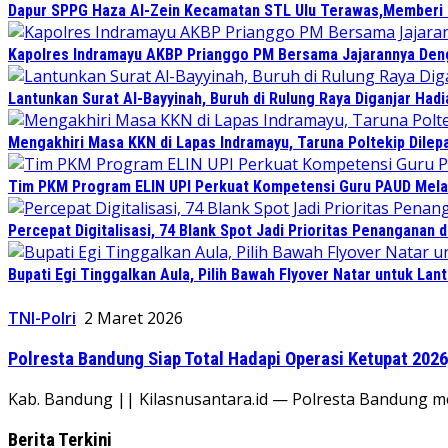
Dapur SPPG Haza Al-Zein Kecamatan STL Ulu Terawas,Memberi Kl
Kapolres Indramayu AKBP Prianggo PM Bersama Jajarannya Deng
Lantunkan Surat Al-Bayyinah, Buruh di Rulung Raya Diganjar Hadi
Mengakhiri Masa KKN di Lapas Indramayu, Taruna Poltekip Dilep
Tim PKM Program ELIN UPI Perkuat Kompetensi Guru PAUD Melalu
Percepat Digitalisasi, 74 Blank Spot Jadi Prioritas Penanganan 
Bupati Egi Tinggalkan Aula, Pilih Bawah Flyover Natar untuk Lant
TNI-Polri
2 Maret 2026
Polresta Bandung Siap Total Hadapi Operasi Ketupat 202
Kab. Bandung || Kilasnusantara.id — Polresta Bandung m
Berita Terkini