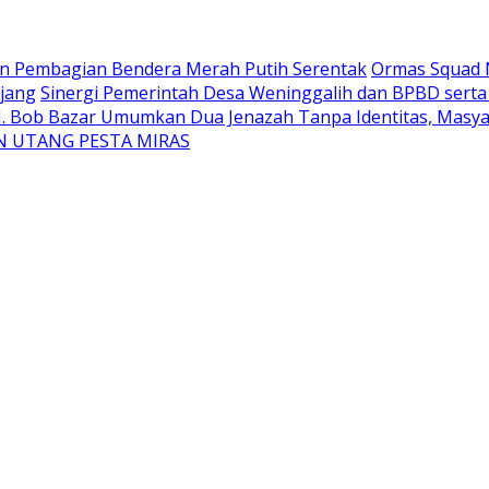
an Pembagian Bendera Merah Putih Serentak
Ormas Squad N
jang
Sinergi Pemerintah Desa Weninggalih dan BPBD sert
H. Bob Bazar Umumkan Dua Jenazah Tanpa Identitas, Masyar
N UTANG PESTA MIRAS