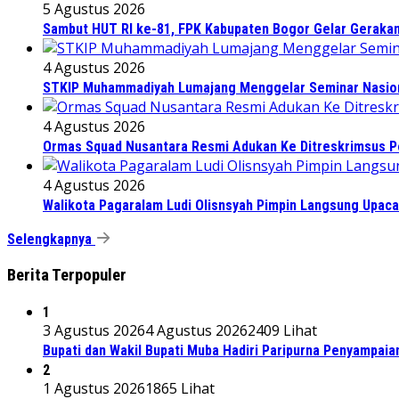
5 Agustus 2026
Sambut HUT RI ke-81, FPK Kabupaten Bogor Gelar Geraka
4 Agustus 2026
STKIP Muhammadiyah Lumajang Menggelar Seminar Nasiona
4 Agustus 2026
Ormas Squad Nusantara Resmi Adukan Ke Ditreskrimsus Po
4 Agustus 2026
Walikota Pagaralam Ludi Olisnsyah Pimpin Langsung Upac
Selengkapnya
Berita Terpopuler
1
3 Agustus 2026
4 Agustus 2026
2409 Lihat
Bupati dan Wakil Bupati Muba Hadiri Paripurna Penyampaia
2
1 Agustus 2026
1865 Lihat