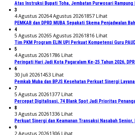
Atas Instruksi Bupati Toha, Jembatan Purwosari Rampung 
3
4 Agustus 2026
4 Agustus 2026
1857 Lihat
PEMKAB dan DPRD MUBA Sepakati Skema Penjadwalan Bah
4
5 Agustus 2026
5 Agustus 2026
1816 Lihat
Tim PKM Program ELIN UPI Perkuat Kompetensi Guru PAUD M
5
4 Agustus 2026
1786 Lihat
Peringati Hari Jadi Kota Pagaralam Ke-25 Tahun 2026, DP
6
30 Juli 2026
1453 Lihat
Pemkab Muba dan BPJS Kesehatan Perkuat Sinergi Layan
7
5 Agustus 2026
1377 Lihat
Percepat Digitalisasi, 74 Blank Spot Jadi Prioritas Penan
8
3 Agustus 2026
1336 Lihat
Perkuat Sinergi dan Keamanan Transaksi Nasabah Senior, 
9
2 Agustus 2026
1306 Lihat