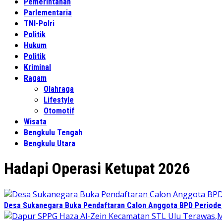
Pemerintahan
Parlementaria
TNI-Polri
Politik
Hukum
Politik
Kriminal
Ragam
Olahraga
Lifestyle
Otomotif
Wisata
Bengkulu Tengah
Bengkulu Utara
Hadapi Operasi Ketupat 2026
Desa Sukanegara Buka Pendaftaran Calon Anggota BPD Period