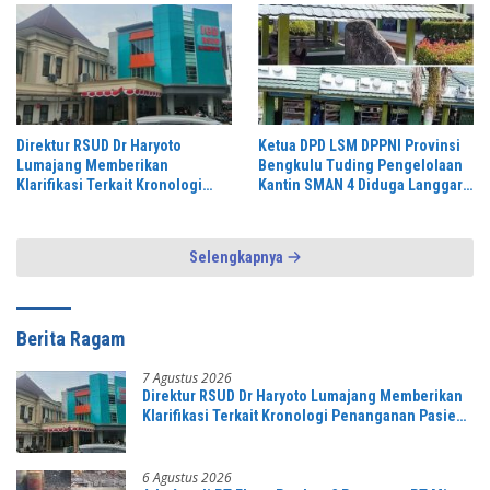
Direktur RSUD Dr Haryoto
Ketua DPD LSM DPPNI Provinsi
Lumajang Memberikan
Bengkulu Tuding Pengelolaan
Klarifikasi Terkait Kronologi
Kantin SMAN 4 Diduga Langgar
Penanganan Pasien yang Viral
Aturan & Jadikan Fasilitas
di Medsos
Pendidikan Lahan Cari Untung,
Selengkapnya
Berita Ragam
7 Agustus 2026
Direktur RSUD Dr Haryoto Lumajang Memberikan
Klarifikasi Terkait Kronologi Penanganan Pasien
yang Viral di Medsos
6 Agustus 2026