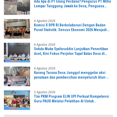
Ada Apa di PT Elang Perdana? Pengurus PT Mitra
Lempar Tanggung Jawab ke Desa, Penguasa
Setempat Diduga Alergi Wartawan
6 Agustus 2026
Komisi X DPR RI Berkolaborasi Dengan Badan
Pusat Statistik: Sensus Ekonomi 2026 Menjadi
Pondasi Menuju Indonesia Emas 2045
6 Agustus 2026
Sekda Muba Syafaruddin Lanjutkan Penertiban
Aset, Kini Fokus Perjelas Tapal Batas Desa di
Lawang Wetan
6 Agustus 2026
Karang Taruna Desa Jonggol menggelar aksi
penataan dan pembersihan menyeluruh Alun-
Alun kecamatan Jonggol.inilah bentuk
kepemudaan yang bersinergi bersama sama
“,karang taruna desa Jonggol Jaya Jaya,”
5 Agustus 2026
Tim PKM Program ELIN UPI Perkuat Kompetensi
Guru PAUD Melalui Pelatihan AI Untuk
Pembelajaran Literasi dan Numerasi