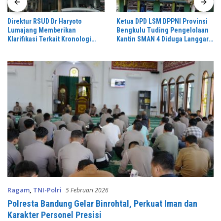
Direktur RSUD Dr Haryoto
Ketua DPD LSM DPPNI Provinsi
Lumajang Memberikan
Bengkulu Tuding Pengelolaan
Klarifikasi Terkait Kronologi
Kantin SMAN 4 Diduga Langgar
Penanganan Pasien yang Viral
Aturan & Jadikan Fasilitas
di Medsos
Pendidikan Lahan Cari Untung,
Ragam
,
TNI-Polri
5 Februari 2026
Polresta Bandung Gelar Binrohtal, Perkuat Iman dan
Karakter Personel Presisi