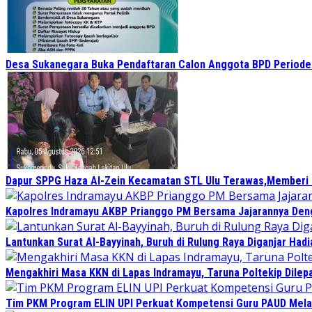
Desa Sukanegara Buka Pendaftaran Calon Anggota BPD Period
Dapur SPPG Haza Al-Zein Kecamatan STL Ulu Terawas,Memberi Kl
Kapolres Indramayu AKBP Prianggo PM Bersama Jajarannya Deng
Lantunkan Surat Al-Bayyinah, Buruh di Rulung Raya Diganjar Hadi
Mengakhiri Masa KKN di Lapas Indramayu, Taruna Poltekip Dilep
Tim PKM Program ELIN UPI Perkuat Kompetensi Guru PAUD Melalu