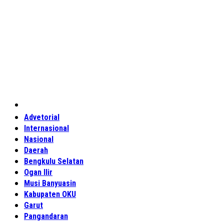
Home
Advetorial
Internasional
Nasional
Daerah
Bengkulu Selatan
Ogan Ilir
Musi Banyuasin
Kabupaten OKU
Garut
Pangandaran