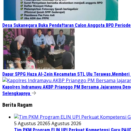
Desa Sukanegara Buka Pendaftaran Calon Anggota BPD Period
Dapur SPPG Haza Al-Zein Kecamatan STL Ulu Terawas,Memberi Kl
Kapolres Indramayu AKBP Prianggo PM Bersama Jajarannya Deng
Selengkapnya
Berita Ragam
5 Agustus 2026
5 Agustus 2026
Tim PKM Program ELIN UPI Perkuat Kompetensi Guru PAUD M