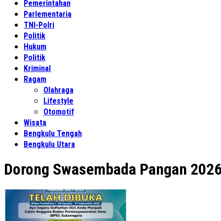
Pemerintahan
Parlementaria
TNI-Polri
Politik
Hukum
Politik
Kriminal
Ragam
Olahraga
Lifestyle
Otomotif
Wisata
Bengkulu Tengah
Bengkulu Utara
Dorong Swasembada Pangan 202