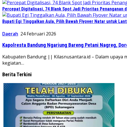
Percepat Digitalisasi, 74 Blank Spot Jadi Prioritas Penanganan 
Bupati Egi Tinggalkan Aula, Pilih Bawah Flyover Natar untuk Lant
Daerah
24 Februari 2026
Kapolresta Bandung Ngariung Bareng Petani Nagreg, D
Kabupaten Bandung || Kilasnusantara.id – Dalam upay
kegiatan…
Berita Terkini