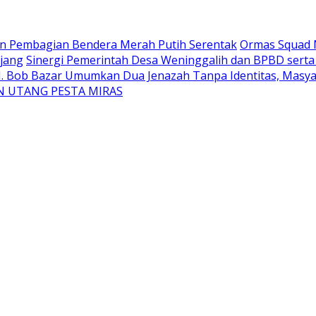
an Pembagian Bendera Merah Putih Serentak
Ormas Squad N
jang
Sinergi Pemerintah Desa Weninggalih dan BPBD sert
H. Bob Bazar Umumkan Dua Jenazah Tanpa Identitas, Masyar
N UTANG PESTA MIRAS