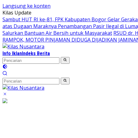
Langsung ke konten
Kilas Update
Sambut HUT RI ke-81, FPK Kabupaten Bogor Gelar Gerak
atas Dugaan Maraknya Penambangan Pasir Ilegal di Luma
Salurkan Bantuan Air Bersih untuk Masyarakat
RSUD dr. 
RAMPOK, MOTOR PINJAMAN DIDUGA DIJADIKAN JAMINA
Info Iklan
Indeks Berita