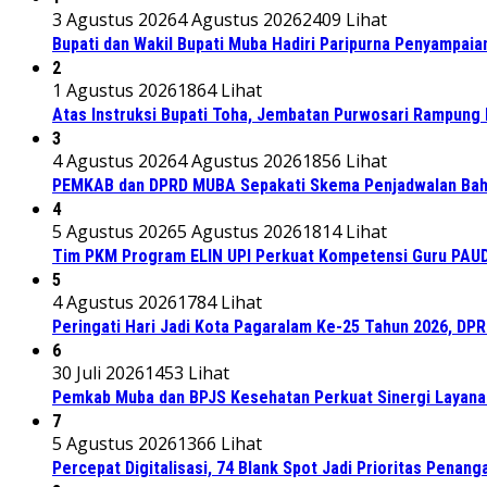
3 Agustus 2026
4 Agustus 2026
2409 Lihat
Bupati dan Wakil Bupati Muba Hadiri Paripurna Penyampaia
2
1 Agustus 2026
1864 Lihat
Atas Instruksi Bupati Toha, Jembatan Purwosari Rampung 
3
4 Agustus 2026
4 Agustus 2026
1856 Lihat
PEMKAB dan DPRD MUBA Sepakati Skema Penjadwalan Bah
4
5 Agustus 2026
5 Agustus 2026
1814 Lihat
Tim PKM Program ELIN UPI Perkuat Kompetensi Guru PAUD M
5
4 Agustus 2026
1784 Lihat
Peringati Hari Jadi Kota Pagaralam Ke-25 Tahun 2026, DP
6
30 Juli 2026
1453 Lihat
Pemkab Muba dan BPJS Kesehatan Perkuat Sinergi Layan
7
5 Agustus 2026
1366 Lihat
Percepat Digitalisasi, 74 Blank Spot Jadi Prioritas Penan