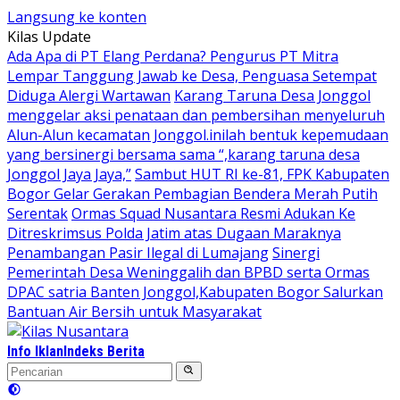
Langsung ke konten
Kilas Update
Ada Apa di PT Elang Perdana? Pengurus PT Mitra
Lempar Tanggung Jawab ke Desa, Penguasa Setempat
Diduga Alergi Wartawan
Karang Taruna Desa Jonggol
menggelar aksi penataan dan pembersihan menyeluruh
Alun-Alun kecamatan Jonggol.inilah bentuk kepemudaan
yang bersinergi bersama sama “,karang taruna desa
Jonggol Jaya Jaya,”
Sambut HUT RI ke-81, FPK Kabupaten
Bogor Gelar Gerakan Pembagian Bendera Merah Putih
Serentak
Ormas Squad Nusantara Resmi Adukan Ke
Ditreskrimsus Polda Jatim atas Dugaan Maraknya
Penambangan Pasir Ilegal di Lumajang
Sinergi
Pemerintah Desa Weninggalih dan BPBD serta Ormas
DPAC satria Banten Jonggol,Kabupaten Bogor Salurkan
Bantuan Air Bersih untuk Masyarakat
Info Iklan
Indeks Berita