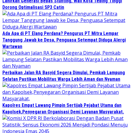
Lahirkan Generasi Bebas Stunting, Wali Kota Tebing Tinggi
Dorong Optimalisasi SP3 Catin
Ada Apa di PT Elang Perdana? Pengurus PT Mitra Lempar
Tanggung Jawab ke Desa, Penguasa Setempat Diduga Alergi
Wartawan
Perbaikan Jalan RA Basyid Segera Dimulai, Pemkab Lampung
Selatan Pastikan Mobilitas Warga Lebih Aman dan Nyaman
Kapolres Empat Lawang Pimpin Sertijab Pejabat Utama dan
Kapolsek,Penyegaran Organisasi Demi Layanan Masyarakat,