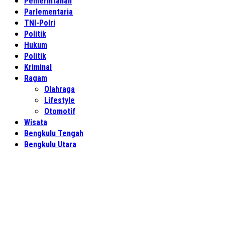
Pemerintahan
Parlementaria
TNI-Polri
Politik
Hukum
Politik
Kriminal
Ragam
Olahraga
Lifestyle
Otomotif
Wisata
Bengkulu Tengah
Bengkulu Utara