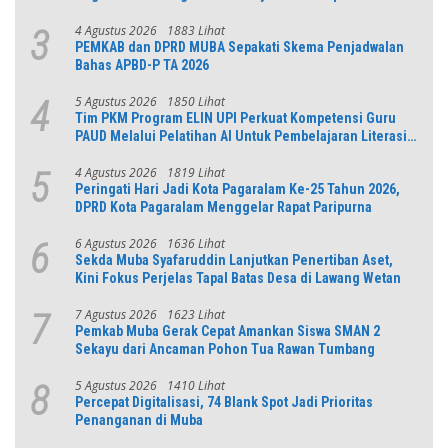
Jabar
4 Agustus 2026
1883 Lihat
3
PEMKAB dan DPRD MUBA Sepakati Skema Penjadwalan
Bahas APBD-P TA 2026
5 Agustus 2026
1850 Lihat
4
Tim PKM Program ELIN UPI Perkuat Kompetensi Guru
PAUD Melalui Pelatihan AI Untuk Pembelajaran Literasi
dan Numerasi
4 Agustus 2026
1819 Lihat
5
Peringati Hari Jadi Kota Pagaralam Ke-25 Tahun 2026,
DPRD Kota Pagaralam Menggelar Rapat Paripurna
6 Agustus 2026
1636 Lihat
6
Sekda Muba Syafaruddin Lanjutkan Penertiban Aset,
Kini Fokus Perjelas Tapal Batas Desa di Lawang Wetan
7 Agustus 2026
1623 Lihat
7
Pemkab Muba Gerak Cepat Amankan Siswa SMAN 2
Sekayu dari Ancaman Pohon Tua Rawan Tumbang
5 Agustus 2026
1410 Lihat
8
Percepat Digitalisasi, 74 Blank Spot Jadi Prioritas
Penanganan di Muba