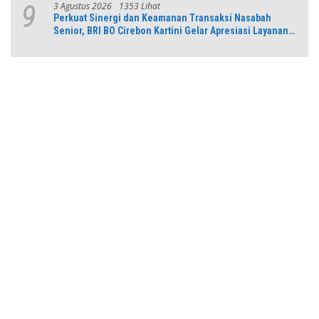
3 Agustus 2026
1353 Lihat
9
Perkuat Sinergi dan Keamanan Transaksi Nasabah
Senior, BRI BO Cirebon Kartini Gelar Apresiasi Layanan
Pensiunan