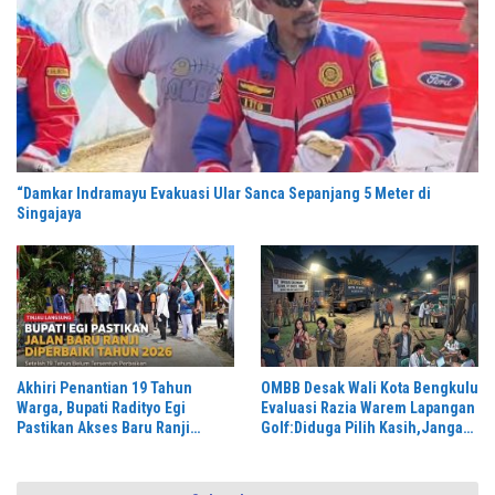
“Damkar Indramayu Evakuasi Ular Sanca Sepanjang 5 Meter di
Singajaya
Akhiri Penantian 19 Tahun
OMBB Desak Wali Kota Bengkulu
Warga, Bupati Radityo Egi
Evaluasi Razia Warem Lapangan
Pastikan Akses Baru Ranji
Golf:Diduga Pilih Kasih,Jangan
Diperbaiki Tahun Ini
Ada Hukum Tajam ke Bawah
Tumpul ke Atas,