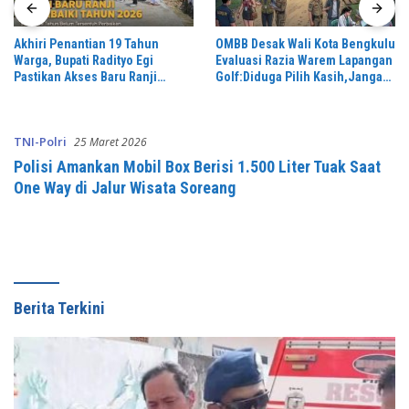
Akhiri Penantian 19 Tahun
OMBB Desak Wali Kota Bengkulu
Warga, Bupati Radityo Egi
Evaluasi Razia Warem Lapangan
Pastikan Akses Baru Ranji
Golf:Diduga Pilih Kasih,Jangan
Diperbaiki Tahun Ini
Ada Hukum Tajam ke Bawah
Tumpul ke Atas,
TNI-Polri
25 Maret 2026
Polisi Amankan Mobil Box Berisi 1.500 Liter Tuak Saat
One Way di Jalur Wisata Soreang
Berita Terkini