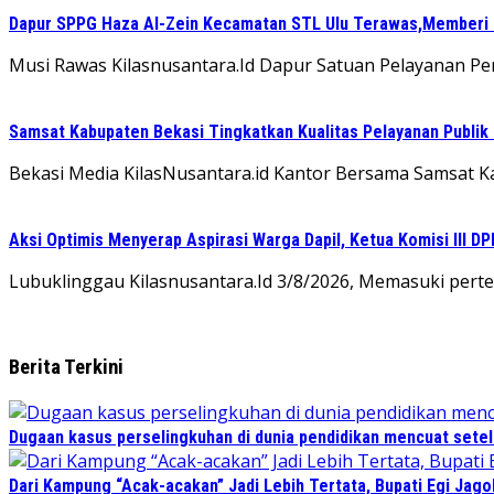
Dapur SPPG Haza Al-Zein Kecamatan STL Ulu Terawas,Memberi Kl
Musi Rawas Kilasnusantara.Id Dapur Satuan Pelayanan Pe
Samsat Kabupaten Bekasi Tingkatkan Kualitas Pelayanan Publik
Bekasi Media KilasNusantara.id Kantor Bersama Samsat 
Aksi Optimis Menyerap Aspirasi Warga Dapil, Ketua Komisi III D
Lubuklinggau Kilasnusantara.Id 3/8/2026, Memasuki perte
Berita Terkini
Dugaan kasus perselingkuhan di dunia pendidikan mencuat sete
Dari Kampung “Acak-acakan” Jadi Lebih Tertata, Bupati Egi Jago