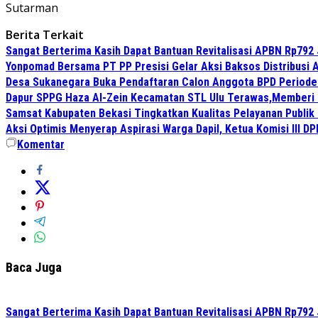
Sutarman
Berita Terkait
Sangat Berterima Kasih Dapat Bantuan Revitalisasi APBN Rp792 
Yonpomad Bersama PT PP Presisi Gelar Aksi Baksos Distribusi A
Desa Sukanegara Buka Pendaftaran Calon Anggota BPD Period
Dapur SPPG Haza Al-Zein Kecamatan STL Ulu Terawas,Memberi Kl
Samsat Kabupaten Bekasi Tingkatkan Kualitas Pelayanan Publik
Aksi Optimis Menyerap Aspirasi Warga Dapil, Ketua Komisi III D
Komentar
Baca Juga
Sangat Berterima Kasih Dapat Bantuan Revitalisasi APBN Rp792 