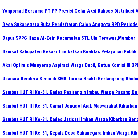
Yonpomad Bersama PT PP Presisi Gelar Aksi Baksos Distribusi A
Desa Sukanegara Buka Pendaftaran Calon Anggota BPD Period
Dapur SPPG Haza Al-Zein Kecamatan STL Ulu Terawas,Memberi Kl
Samsat Kabupaten Bekasi Tingkatkan Kualitas Pelayanan Publik
Aksi Optimis Menyerap Aspirasi Warga Dapil, Ketua Komisi III D
Upacara Bendera Senin di SMK Taruna Bhakti Berlangsung Khidm
Sambut HUT RI Ke-81, Kades Pasirangin Imbau Warga Pasang B
Sambut HUT RI Ke-81, Camat Jonggol Ajak Masyarakat Kibarkan
Sambut HUT RI Ke-81, Kades Jatisari Imbau Warga Kibarkan Ben
Sambut HUT RI Ke-81, Kepala Desa Sukanegara Imbau Warga Kib