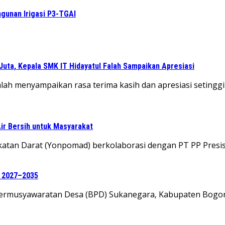
unan Irigasi P3-TGAI
Juta, Kepala SMK IT Hidayatul Falah Sampaikan Apresiasi
alah menyampaikan rasa terima kasih dan apresiasi seting
ir Bersih untuk Masyarakat
ngkatan Darat (Yonpomad) berkolaborasi dengan PT PP Presi
e 2027–2035
 Permusyawaratan Desa (BPD) Sukanegara, Kabupaten Bogo