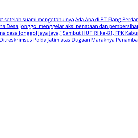
at setelah suami mengetahuinya
Ada Apa di PT Elang Perd
na Desa Jonggol menggelar aksi penataan dan pembersihan
 desa Jonggol Jaya Jaya,”
Sambut HUT RI ke-81, FPK Kab
itreskrimsus Polda Jatim atas Dugaan Maraknya Penambang