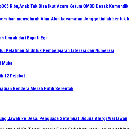
Rp305 Ribu,Anak Tak Bisa Ikut Acara Ketum OMBB Desak Kemendik
ersihan menyeluruh Alun-Alun kecamatan Jonggol.inilah bentuk 
ah Umrah dari Bupati Egi
i Pelatihan AI Untuk Pembelajaran Literasi dan Numerasi
di Muba
ik 12 Pejabat
bagian Bendera Merah Putih Serentak
gung Jawab ke Desa, Penguasa Setempat Diduga Alergi Wartawan