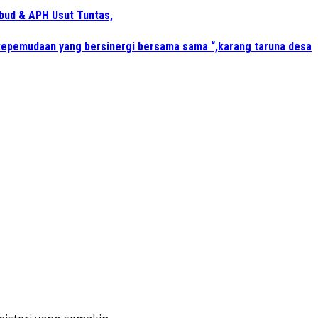
bud & APH Usut Tuntas,
kepemudaan yang bersinergi bersama sama “,karang taruna desa