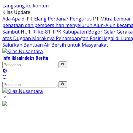
Langsung ke konten
Kilas Update
Ada Apa di PT Elang Perdana? Pengurus PT Mitra Lempar
penataan dan pembersihan menyeluruh Alun-Alun kecamata
Sambut HUT RI ke-81, FPK Kabupaten Bogor Gelar Gerak
atas Dugaan Maraknya Penambangan Pasir Ilegal di Luma
Salurkan Bantuan Air Bersih untuk Masyarakat
Info Iklan
Indeks Berita