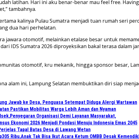
sudah latihan. Hari ini aku benar-benar mau feel free. Hav
et,” tambahnya.
 pertama kalinya Pulau Sumatra menjadi tuan rumah seri pe
g dua hari perhelatan.
 para jawara otomotif, melainkan etalase besar untuk mema
t dari IDS Sumatra 2026 diproyeksikan bakal terasa dalam
omunitas otomotif, kru mekanik, hingga sponsor besar, L
ona alam ini, Lampung Selatan membuktikan diri siap menjad
gung Jawab ke Desa, Penguasa Setempat Diduga Alergi Wartawan
atan Pastikan Mobilitas Warga Lebih Aman dan Nyaman
lsek,Penyegaran Organisasi Demi Layanan Masyarakat,
Sensus Ekonomi 2026 Menjadi Pondasi Menuju Indonesia Emas 2045
Perjelas Tapal Batas Desa di Lawang Wetan
Rp305 Ribu,Anak Tak Bisa Ikut Acara Ketum OMBB Desak Kemendik