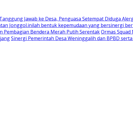
 Tanggung Jawab ke Desa, Penguasa Setempat Diduga Aler
n Jonggol.inilah bentuk kepemudaan yang bersinergi bers
an Pembagian Bendera Merah Putih Serentak
Ormas Squad N
jang
Sinergi Pemerintah Desa Weninggalih dan BPBD sert