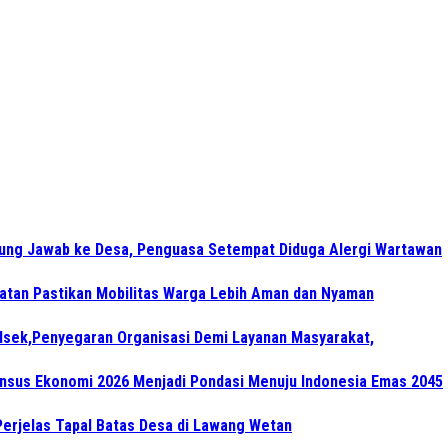
gung Jawab ke Desa, Penguasa Setempat Diduga Alergi Wartawan
atan Pastikan Mobilitas Warga Lebih Aman dan Nyaman
lsek,Penyegaran Organisasi Demi Layanan Masyarakat,
Sensus Ekonomi 2026 Menjadi Pondasi Menuju Indonesia Emas 2045
Perjelas Tapal Batas Desa di Lawang Wetan