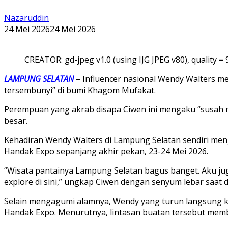
Nazaruddin
24 Mei 2026
24 Mei 2026
CREATOR: gd-jpeg v1.0 (using IJG JPEG v80), quality = 
LAMPUNG SELATAN
– Influencer nasional Wendy Walters me
tersembunyi” di bumi Khagom Mufakat.
Perempuan yang akrab disapa Ciwen ini mengaku “susah mo
besar.
Kehadiran Wendy Walters di Lampung Selatan sendiri menja
Handak Expo sepanjang akhir pekan, 23-24 Mei 2026.
“Wisata pantainya Lampung Selatan bagus banget. Aku juga
explore di sini,” ungkap Ciwen dengan senyum lebar saat d
Selain mengagumi alamnya, Wendy yang turun langsung ke 
Handak Expo. Menurutnya, lintasan buatan tersebut memb