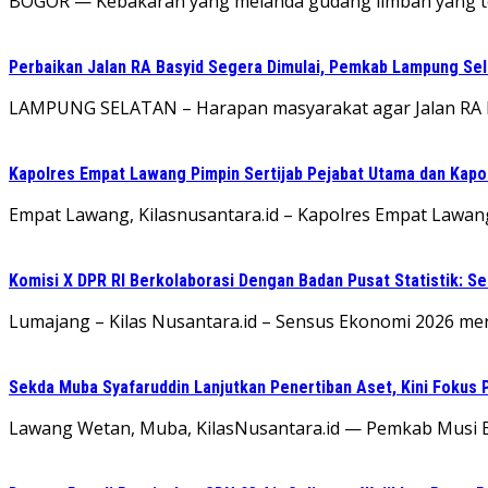
​BOGOR — Kebakaran yang melanda gudang limbah yang ter
Perbaikan Jalan RA Basyid Segera Dimulai, Pemkab Lampung Sel
LAMPUNG SELATAN – Harapan masyarakat agar Jalan RA Bas
Kapolres Empat Lawang Pimpin Sertijab Pejabat Utama dan Kapo
Empat Lawang, Kilasnusantara.id – Kapolres Empat Lawang,
Komisi X DPR RI Berkolaborasi Dengan Badan Pusat Statistik: 
Lumajang – Kilas Nusantara.id – Sensus Ekonomi 2026 me
Sekda Muba Syafaruddin Lanjutkan Penertiban Aset, Kini Fokus 
Lawang Wetan, Muba, KilasNusantara.id — Pemkab Musi B