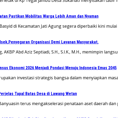
letak di Kp Tegal jambu Desa Sukahati menyisakan tabir 
atan Pastikan Mobilitas Warga Lebih Aman dan Nyaman
yid di Kecamatan Jati Agung segera diperbaiki kini mula
lsek,Penyegaran Organisasi Demi Layanan Masyarakat,
 AKBP Abd Aziz Septiadi, S.H., S.I.K., M.H., memimpin lan
Sensus Ekonomi 2026 Menjadi Pondasi Menuju Indonesia Emas 2045
rupakan investasi strategis bangsa dalam menyiapkan mas
Perjelas Tapal Batas Desa di Lawang Wetan
anyuasin terus mengakselerasi penataan aset daerah dan 