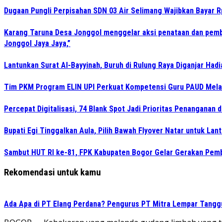
Dugaan Pungli Perpisahan SDN 03 Air Selimang Wajibkan Bayar 
Karang Taruna Desa Jonggol menggelar aksi penataan dan pemb
Jonggol Jaya Jaya,”
Lantunkan Surat Al-Bayyinah, Buruh di Rulung Raya Diganjar Hadi
Tim PKM Program ELIN UPI Perkuat Kompetensi Guru PAUD Melalu
Percepat Digitalisasi, 74 Blank Spot Jadi Prioritas Penanganan 
Bupati Egi Tinggalkan Aula, Pilih Bawah Flyover Natar untuk Lant
Sambut HUT RI ke-81, FPK Kabupaten Bogor Gelar Gerakan Pem
Rekomendasi untuk kamu
Ada Apa di PT Elang Perdana? Pengurus PT Mitra Lempar Tang