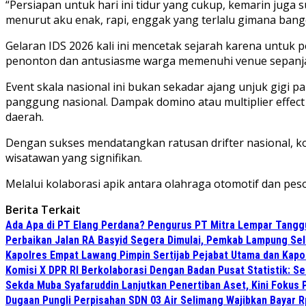
“Persiapan untuk hari ini tidur yang cukup, kemarin juga 
menurut aku enak, rapi, enggak yang terlalu gimana bang
Gelaran IDS 2026 kali ini mencetak sejarah karena untuk
penonton dan antusiasme warga memenuhi venue sepanjan
Event skala nasional ini bukan sekadar ajang unjuk gigi
panggung nasional. Dampak domino atau multiplier effec
daerah.
Dengan sukses mendatangkan ratusan drifter nasional, k
wisatawan yang signifikan.
Melalui kolaborasi apik antara olahraga otomotif dan pes
Berita Terkait
Ada Apa di PT Elang Perdana? Pengurus PT Mitra Lempar Tang
Perbaikan Jalan RA Basyid Segera Dimulai, Pemkab Lampung Sel
Kapolres Empat Lawang Pimpin Sertijab Pejabat Utama dan Kapo
Komisi X DPR RI Berkolaborasi Dengan Badan Pusat Statistik: 
Sekda Muba Syafaruddin Lanjutkan Penertiban Aset, Kini Fokus 
Dugaan Pungli Perpisahan SDN 03 Air Selimang Wajibkan Bayar 