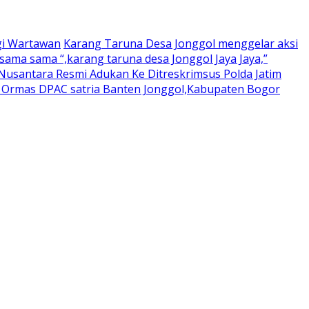
gi Wartawan
Karang Taruna Desa Jonggol menggelar aksi
ama sama “,karang taruna desa Jonggol Jaya Jaya,”
usantara Resmi Adukan Ke Ditreskrimsus Polda Jatim
a Ormas DPAC satria Banten Jonggol,Kabupaten Bogor