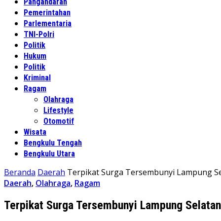
Pangandaran
Pemerintahan
Parlementaria
TNI-Polri
Politik
Hukum
Politik
Kriminal
Ragam
Olahraga
Lifestyle
Otomotif
Wisata
Bengkulu Tengah
Bengkulu Utara
Beranda
Daerah
Terpikat Surga Tersembunyi Lampung Sela
Daerah
,
Olahraga
,
Ragam
Terpikat Surga Tersembunyi Lampung Selatan,