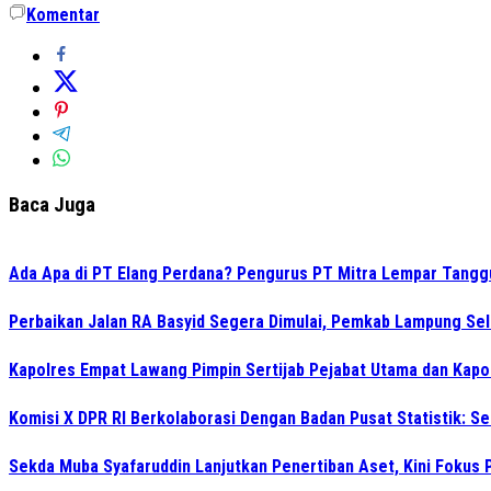
Komentar
Baca Juga
Ada Apa di PT Elang Perdana? Pengurus PT Mitra Lempar Tang
Perbaikan Jalan RA Basyid Segera Dimulai, Pemkab Lampung Sel
Kapolres Empat Lawang Pimpin Sertijab Pejabat Utama dan Kapo
Komisi X DPR RI Berkolaborasi Dengan Badan Pusat Statistik: 
Sekda Muba Syafaruddin Lanjutkan Penertiban Aset, Kini Fokus 