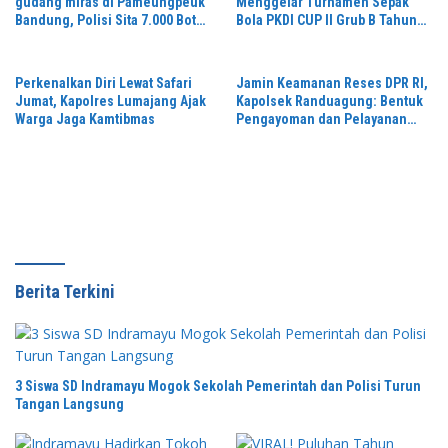
gudang miras di Pameungpeuk
Menggelar Turnamen Sepak
Bandung, Polisi Sita 7.000 Botol
Bola PKDI CUP II Grub B Tahun
Berbagai Merek
2026 di Stadion Semeru
Perkenalkan Diri Lewat Safari
Jamin Keamanan Reses DPR RI,
Jumat, Kapolres Lumajang Ajak
Kapolsek Randuagung: Bentuk
Warga Jaga Kamtibmas
Pengayoman dan Pelayanan
Warga
Berita Terkini
3 Siswa SD Indramayu Mogok Sekolah Pemerintah dan Polisi Turun
Tangan Langsung