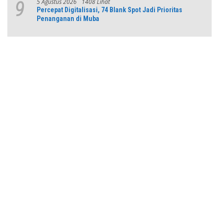
5 Agustus 2026
1408 Lihat
9
Percepat Digitalisasi, 74 Blank Spot Jadi Prioritas
Penanganan di Muba