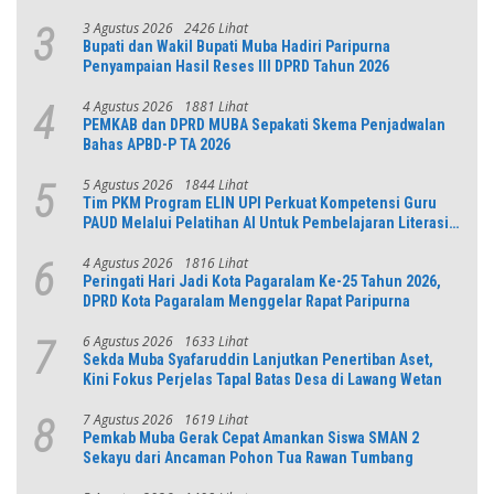
Jabar
3 Agustus 2026
2426 Lihat
3
Bupati dan Wakil Bupati Muba Hadiri Paripurna
Penyampaian Hasil Reses III DPRD Tahun 2026
4 Agustus 2026
1881 Lihat
4
PEMKAB dan DPRD MUBA Sepakati Skema Penjadwalan
Bahas APBD-P TA 2026
5 Agustus 2026
1844 Lihat
5
Tim PKM Program ELIN UPI Perkuat Kompetensi Guru
PAUD Melalui Pelatihan AI Untuk Pembelajaran Literasi
dan Numerasi
4 Agustus 2026
1816 Lihat
6
Peringati Hari Jadi Kota Pagaralam Ke-25 Tahun 2026,
DPRD Kota Pagaralam Menggelar Rapat Paripurna
6 Agustus 2026
1633 Lihat
7
Sekda Muba Syafaruddin Lanjutkan Penertiban Aset,
Kini Fokus Perjelas Tapal Batas Desa di Lawang Wetan
7 Agustus 2026
1619 Lihat
8
Pemkab Muba Gerak Cepat Amankan Siswa SMAN 2
Sekayu dari Ancaman Pohon Tua Rawan Tumbang