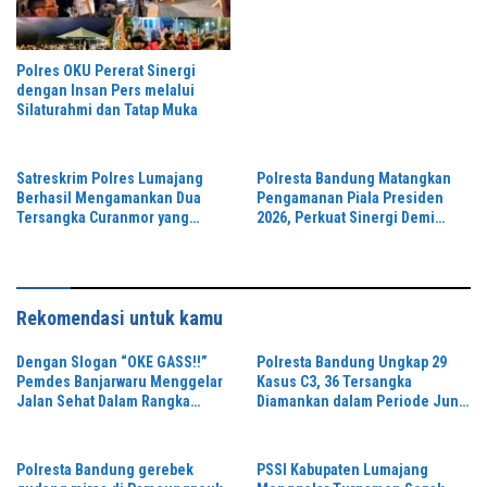
Tingkatkan Respond Kasus
Narkoba
Polres OKU Pererat Sinergi
dengan Insan Pers melalui
Silaturahmi dan Tatap Muka
Satreskrim Polres Lumajang
Polresta Bandung Matangkan
Berhasil Mengamankan Dua
Pengamanan Piala Presiden
Tersangka Curanmor yang
2026, Perkuat Sinergi Demi
Beraksi di Depan Toko Kosmetik
Turnamen Aman dan Kondusif
Rekomendasi untuk kamu
Dengan Slogan “OKE GASS!!”
Polresta Bandung Ungkap 29
Pemdes Banjarwaru Menggelar
Kasus C3, 36 Tersangka
Jalan Sehat Dalam Rangka
Diamankan dalam Periode Juni-
Memeriahkan HUT RI ke-81 di
Juli 2026
Ikuti Oleh Ribuan Peserta
Polresta Bandung gerebek
PSSI Kabupaten Lumajang