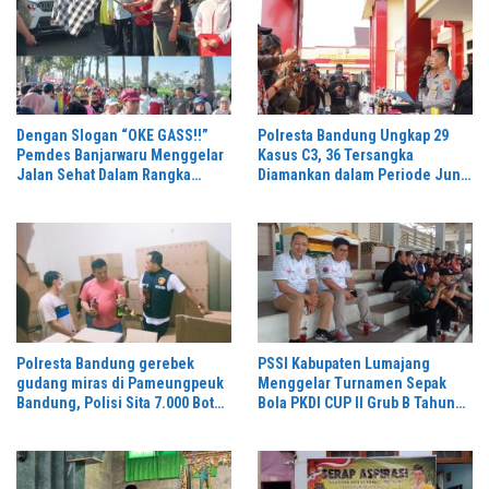
Dengan Slogan “OKE GASS!!”
Polresta Bandung Ungkap 29
Pemdes Banjarwaru Menggelar
Kasus C3, 36 Tersangka
Jalan Sehat Dalam Rangka
Diamankan dalam Periode Juni-
Memeriahkan HUT RI ke-81 di
Juli 2026
Ikuti Oleh Ribuan Peserta
Polresta Bandung gerebek
PSSI Kabupaten Lumajang
gudang miras di Pameungpeuk
Menggelar Turnamen Sepak
Bandung, Polisi Sita 7.000 Botol
Bola PKDI CUP II Grub B Tahun
Berbagai Merek
2026 di Stadion Semeru