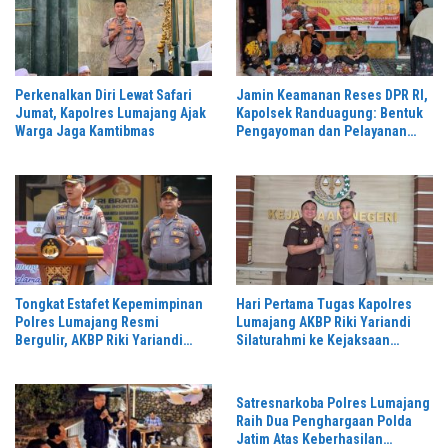
Perkenalkan Diri Lewat Safari
Jamin Keamanan Reses DPR RI,
Jumat, Kapolres Lumajang Ajak
Kapolsek Randuagung: Bentuk
Warga Jaga Kamtibmas
Pengayoman dan Pelayanan
Warga
Tongkat Estafet Kepemimpinan
Hari Pertama Tugas Kapolres
Polres Lumajang Resmi
Lumajang AKBP Riki Yariandi
Bergulir, AKBP Riki Yariandi
Silaturahmi ke Kejaksaan
Gelorakan Semagat “Jogo
Negeri Perkuat Sinergitas
Jatim”
Penegakan Hukum
Satresnarkoba Polres Lumajang
Raih Dua Penghargaan Polda
Jatim Atas Keberhasilan