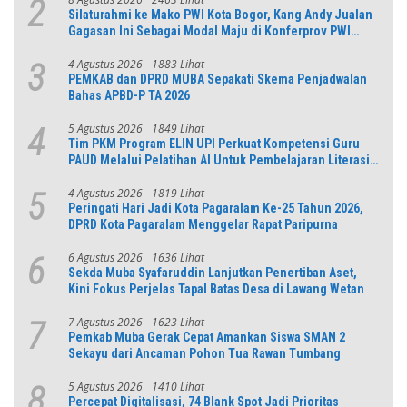
2
Silaturahmi ke Mako PWI Kota Bogor, Kang Andy Jualan
Gagasan Ini Sebagai Modal Maju di Konferprov PWI
Jabar
4 Agustus 2026
1883 Lihat
3
PEMKAB dan DPRD MUBA Sepakati Skema Penjadwalan
Bahas APBD-P TA 2026
5 Agustus 2026
1849 Lihat
4
Tim PKM Program ELIN UPI Perkuat Kompetensi Guru
PAUD Melalui Pelatihan AI Untuk Pembelajaran Literasi
dan Numerasi
4 Agustus 2026
1819 Lihat
5
Peringati Hari Jadi Kota Pagaralam Ke-25 Tahun 2026,
DPRD Kota Pagaralam Menggelar Rapat Paripurna
6 Agustus 2026
1636 Lihat
6
Sekda Muba Syafaruddin Lanjutkan Penertiban Aset,
Kini Fokus Perjelas Tapal Batas Desa di Lawang Wetan
7 Agustus 2026
1623 Lihat
7
Pemkab Muba Gerak Cepat Amankan Siswa SMAN 2
Sekayu dari Ancaman Pohon Tua Rawan Tumbang
5 Agustus 2026
1410 Lihat
8
Percepat Digitalisasi, 74 Blank Spot Jadi Prioritas