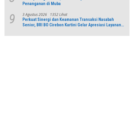
Penanganan di Muba
3 Agustus 2026
1352 Lihat
9
Perkuat Sinergi dan Keamanan Transaksi Nasabah
Senior, BRI BO Cirebon Kartini Gelar Apresiasi Layanan
Pensiunan