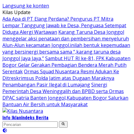
Langsung ke konten
Kilas Update
Ada Apa di PT Elang Perdana? Pengurus PT Mitra
Lempar Tanggung Jawab ke Desa, Penguasa Setempat
Diduga Alergi Wartawan
Karang Taruna Desa Jonggol
menggelar aksi penataan dan pembersihan menyeluruh
Alun-Alun kecamatan Jonggol.inilah bentuk kepemudaan
yang bersinergi bersama sama “,karang taruna desa
Jonggol Jaya Jaya,”
Sambut HUT RI ke-81, FPK Kabupaten
Bogor Gelar Gerakan Pembagian Bendera Merah Putih
Serentak
Ormas Squad Nusantara Resmi Adukan Ke
Ditreskrimsus Polda Jatim atas Dugaan Maraknya
Penambangan Pasir Ilegal di Lumajang
Sinergi
Pemerintah Desa Weninggalih dan BPBD serta Ormas
DPAC satria Banten Jonggol,Kabupaten Bogor Salurkan
Bantuan Air Bersih untuk Masyarakat
Info Iklan
Indeks Berita