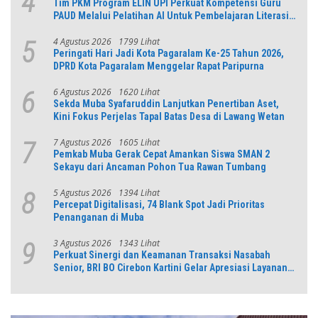
4
Tim PKM Program ELIN UPI Perkuat Kompetensi Guru
PAUD Melalui Pelatihan AI Untuk Pembelajaran Literasi
dan Numerasi
4 Agustus 2026
1799 Lihat
5
Peringati Hari Jadi Kota Pagaralam Ke-25 Tahun 2026,
DPRD Kota Pagaralam Menggelar Rapat Paripurna
6 Agustus 2026
1620 Lihat
6
Sekda Muba Syafaruddin Lanjutkan Penertiban Aset,
Kini Fokus Perjelas Tapal Batas Desa di Lawang Wetan
7 Agustus 2026
1605 Lihat
7
Pemkab Muba Gerak Cepat Amankan Siswa SMAN 2
Sekayu dari Ancaman Pohon Tua Rawan Tumbang
5 Agustus 2026
1394 Lihat
8
Percepat Digitalisasi, 74 Blank Spot Jadi Prioritas
Penanganan di Muba
3 Agustus 2026
1343 Lihat
9
Perkuat Sinergi dan Keamanan Transaksi Nasabah
Senior, BRI BO Cirebon Kartini Gelar Apresiasi Layanan
Pensiunan