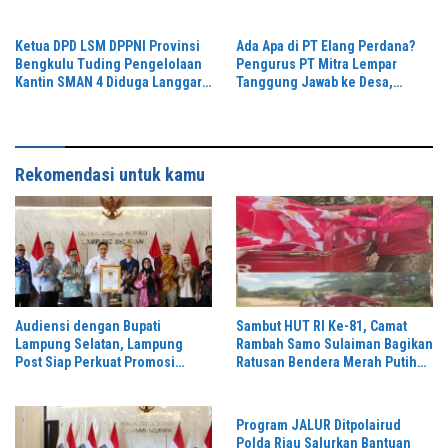
Gambar Kerja,K3 Diabaikan dan
Penanganan Pasien yang Viral
Pengawasan Dipertanyakan,
di Medsos
Ketua DPD LSM DPPNI Provinsi
Ada Apa di PT Elang Perdana?
Bengkulu Tuding Pengelolaan
Pengurus PT Mitra Lempar
Kantin SMAN 4 Diduga Langgar
Tanggung Jawab ke Desa,
Aturan & Jadikan Fasilitas
Penguasa Setempat Diduga
Pendidikan Lahan Cari Untung,
Alergi Wartawan
Rekomendasi untuk kamu
Audiensi dengan Bupati
Sambut HUT RI Ke-81, Camat
Lampung Selatan, Lampung
Rambah Samo Sulaiman Bagikan
Post Siap Perkuat Promosi
Ratusan Bendera Merah Putih
Digital dan Pariwisata
ke Warga
Program JALUR Ditpolairud
Polda Riau Salurkan Bantuan