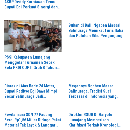
AKBP Deddy Kurniawan Temui
Bupati Egi Perkuat Sinergi dan
Kamtibmas Lampung Selatan
Bukan di Bali, Ngaben Massal
Balinuraga Memikat Turis Italia
dan Puluhan Ribu Pengunjung
PSSI Kabupaten Lumajang
Menggelar Turnamen Sepak
Bola PKDI CUP II Grub B Tahun
2026 di Stadion Semeru
Diarak di Atas Bade 24 Meter,
Megahnya Ngaben Massal
Bupati Radityo Egi Bawa Mimpi
Balinuraga, Tradisi Suci
Besar Balinuraga Jadi
Terbesar di Indonesia yang
‘Penglipuran’ Kedua pada 2027
Menghidupkan Desa dan
Merekatkan Ikatan Keluarga
Revitalisasi SDN 77 Padang
Direktur RSUD Dr Haryoto
Serai Rp1,56 Miliar Diduga Pakai
Lumajang Memberikan
Material Tak Layak & Langgar
Klarifikasi Terkait Kronologi