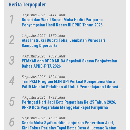
Berita Terpopuler
3 Agustus 2026
2411 Lihat
1
Bupati dan Wakil Bupati Muba Hadiri Paripurna
Penyampaian Hasil Reses III DPRD Tahun 2026
1 Agustus 2026
1870 Lihat
2
Atas Instruksi Bupati Toha, Jembatan Purwosari
Rampung Diperbaiki
4 Agustus 2026
1859 Lihat
3
PEMKAB dan DPRD MUBA Sepakati Skema Penjadwalan
Bahas APBD-P TA 2026
5 Agustus 2026
1824 Lihat
4
Tim PKM Program ELIN UPI Perkuat Kompetensi Guru
PAUD Melalui Pelatihan AI Untuk Pembelajaran Literasi
dan Numerasi
4 Agustus 2026
1792 Lihat
5
Peringati Hari Jadi Kota Pagaralam Ke-25 Tahun 2026,
DPRD Kota Pagaralam Menggelar Rapat Paripurna
6 Agustus 2026
1590 Lihat
6
Sekda Muba Syafaruddin Lanjutkan Penertiban Aset,
Kini Fokus Perjelas Tapal Batas Desa di Lawang Wetan