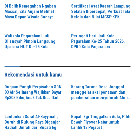
Di Balik Kemegahan Ngaben
Sertifikasi Aset Daerah Lampung
Massal, Zita Anjani Melihat
Selatan Dipercepat, Perkuat Tata
Masa Depan Wisata Budaya
Kelola dan Nilai MCSP KPK
Balinuraga
Walikota Pagaralam Ludi
Peringati Hari Jadi Kota
Olisnsyah Pimpin Langsung
Pagaralam Ke-25 Tahun 2026,
Upacara HUT Ke-25 Kota
DPRD Kota Pagaralam
Pagaralam
Menggelar Rapat Paripurna
Rekomendasi untuk kamu
Dugaan Pungli Perpisahan SDN
Karang Taruna Desa Jonggol
03 Air Selimang Wajibkan Bayar
menggelar aksi penataan dan
Rp305 Ribu,Anak Tak Bisa Ikut
pembersihan menyeluruh Alun-
Acara Ketum OMBB Desak
Alun kecamatan Jonggol.inilah
Kemendikbud & APH Usut
bentuk kepemudaan yang
Tuntas,
bersinergi bersama sama
Lantunkan Surat Al-Bayyinah,
Bupati Egi Tinggalkan Aula, Pilih
“,karang taruna desa Jonggol
Buruh di Rulung Raya Diganjar
Bawah Flyover Natar untuk
Jaya Jaya,”
Hadiah Umrah dari Bupati Egi
Lantik 12 Pejabat