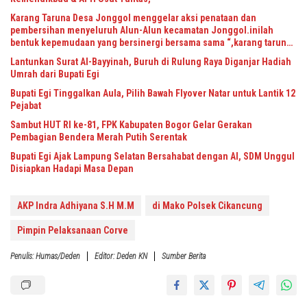
Karang Taruna Desa Jonggol menggelar aksi penataan dan
pembersihan menyeluruh Alun-Alun kecamatan Jonggol.inilah
bentuk kepemudaan yang bersinergi bersama sama “,karang taruna
desa Jonggol Jaya Jaya,”
Lantunkan Surat Al-Bayyinah, Buruh di Rulung Raya Diganjar Hadiah
Umrah dari Bupati Egi
Bupati Egi Tinggalkan Aula, Pilih Bawah Flyover Natar untuk Lantik 12
Pejabat
Sambut HUT RI ke-81, FPK Kabupaten Bogor Gelar Gerakan
Pembagian Bendera Merah Putih Serentak
Bupati Egi Ajak Lampung Selatan Bersahabat dengan AI, SDM Unggul
Disiapkan Hadapi Masa Depan
AKP Indra Adhiyana S.H M.M
di Mako Polsek Cikancung
Pimpin Pelaksanaan Corve
Penulis: Humas/deden
Editor: Deden KN
Sumber Berita