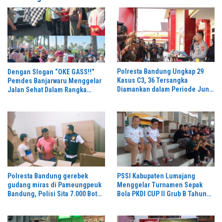
Polresta Bandung Ungkap 29
Dengan Slogan “OKE GASS!!”
Kasus C3, 36 Tersangka
Pemdes Banjarwaru Menggelar
Diamankan dalam Periode Juni-
Jalan Sehat Dalam Rangka
Juli 2026
Memeriahkan HUT RI ke-81 di
Ikuti Oleh Ribuan Peserta
Polresta Bandung gerebek
PSSI Kabupaten Lumajang
gudang miras di Pameungpeuk
Menggelar Turnamen Sepak
Bandung, Polisi Sita 7.000 Botol
Bola PKDI CUP II Grub B Tahun
Berbagai Merek
2026 di Stadion Semeru