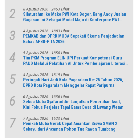
8 Agustus 2026
2463 Lihat
2
Silaturahmi ke Mako PWI Kota Bogor, Kang Andy Jualan
Gagasan Ini Sebagai Modal Maju di Konferprov PWI
Jabar
4 Agustus 2026
1883 Lihat
3
PEMKAB dan DPRD MUBA Sepakati Skema Penjadwalan
Bahas APBD-P TA 2026
5 Agustus 2026
1850 Lihat
4
Tim PKM Program ELIN UPI Perkuat Kompetensi Guru
PAUD Melalui Pelatihan AI Untuk Pembelajaran Literasi
dan Numerasi
4 Agustus 2026
1819 Lihat
5
Peringati Hari Jadi Kota Pagaralam Ke-25 Tahun 2026,
DPRD Kota Pagaralam Menggelar Rapat Paripurna
6 Agustus 2026
1636 Lihat
6
Sekda Muba Syafaruddin Lanjutkan Penertiban Aset,
Kini Fokus Perjelas Tapal Batas Desa di Lawang Wetan
7 Agustus 2026
1623 Lihat
7
Pemkab Muba Gerak Cepat Amankan Siswa SMAN 2
Sekayu dari Ancaman Pohon Tua Rawan Tumbang