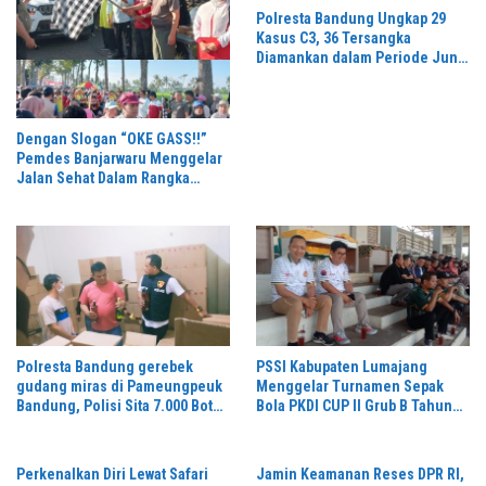
Polresta Bandung Ungkap 29
Kasus C3, 36 Tersangka
Diamankan dalam Periode Juni-
Juli 2026
Dengan Slogan “OKE GASS!!”
Pemdes Banjarwaru Menggelar
Jalan Sehat Dalam Rangka
Memeriahkan HUT RI ke-81 di
Ikuti Oleh Ribuan Peserta
Polresta Bandung gerebek
PSSI Kabupaten Lumajang
gudang miras di Pameungpeuk
Menggelar Turnamen Sepak
Bandung, Polisi Sita 7.000 Botol
Bola PKDI CUP II Grub B Tahun
Berbagai Merek
2026 di Stadion Semeru
Perkenalkan Diri Lewat Safari
Jamin Keamanan Reses DPR RI,