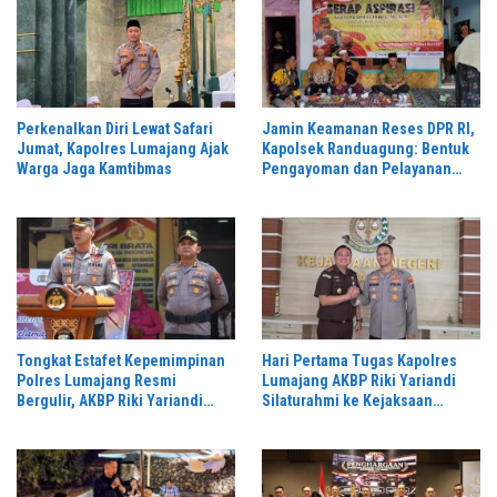
Perkenalkan Diri Lewat Safari
Jamin Keamanan Reses DPR RI,
Jumat, Kapolres Lumajang Ajak
Kapolsek Randuagung: Bentuk
Warga Jaga Kamtibmas
Pengayoman dan Pelayanan
Warga
Tongkat Estafet Kepemimpinan
Hari Pertama Tugas Kapolres
Polres Lumajang Resmi
Lumajang AKBP Riki Yariandi
Bergulir, AKBP Riki Yariandi
Silaturahmi ke Kejaksaan
Gelorakan Semagat “Jogo
Negeri Perkuat Sinergitas
Jatim”
Penegakan Hukum