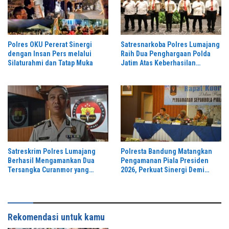
Polres OKU Pererat Sinergi
Satresnarkoba Polres Lumajang
dengan Insan Pers melalui
Raih Dua Penghargaan Polda
Silaturahmi dan Tatap Muka
Jatim Atas Keberhasilan
Tingkatkan Respond Kasus
Narkoba
Satreskrim Polres Lumajang
Polresta Bandung Matangkan
Berhasil Mengamankan Dua
Pengamanan Piala Presiden
Tersangka Curanmor yang
2026, Perkuat Sinergi Demi
Beraksi di Depan Toko Kosmetik
Turnamen Aman dan Kondusif
Rekomendasi untuk kamu