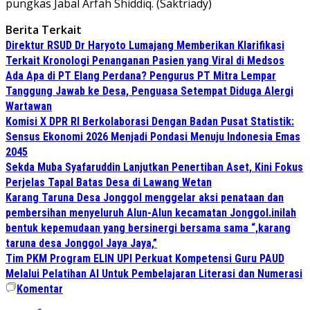
pungkas Jabal Arfah Shiddiq. (Saktriady)
Berita Terkait
Direktur RSUD Dr Haryoto Lumajang Memberikan Klarifikasi
Terkait Kronologi Penanganan Pasien yang Viral di Medsos
Ada Apa di PT Elang Perdana? Pengurus PT Mitra Lempar
Tanggung Jawab ke Desa, Penguasa Setempat Diduga Alergi
Wartawan
Komisi X DPR RI Berkolaborasi Dengan Badan Pusat Statistik:
Sensus Ekonomi 2026 Menjadi Pondasi Menuju Indonesia Emas
2045
Sekda Muba Syafaruddin Lanjutkan Penertiban Aset, Kini Fokus
Perjelas Tapal Batas Desa di Lawang Wetan
Karang Taruna Desa Jonggol menggelar aksi penataan dan
pembersihan menyeluruh Alun-Alun kecamatan Jonggol.inilah
bentuk kepemudaan yang bersinergi bersama sama “,karang
taruna desa Jonggol Jaya Jaya,”
Tim PKM Program ELIN UPI Perkuat Kompetensi Guru PAUD
Melalui Pelatihan AI Untuk Pembelajaran Literasi dan Numerasi
Komentar