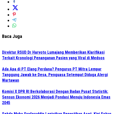
Baca Juga
Direktur RSUD Dr Haryoto Lumajang Memberikan Klarifikasi
Terkait Kronologi Penanganan Pasien yang Viral di Medsos
Ada Apa di PT Elang Perdana? Pengurus PT Mitra Lempar
Tanggung Jawab ke Desa, Penguasa Setempat Diduga Alergi
Wartawan
Komisi X DPR RI Berkolaborasi Dengan Badan Pusat Statistik:
Sensus Ekonomi 2026 Menjadi Pondasi Menuju Indonesia Emas
2045
Sekda Muba Syafaruddin Lanjutkan Penertiban Aset, Kini Fokus