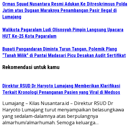
Ormas Squad Nusantara Resmi Adukan Ke Ditreskrimsus Polda
Jatim atas Dugaan Maraknya Penambangan Pasir Ilegal di
Lumajang
Walikota Pagaralam Ludi Olisnsyah Pimpin Langsung Upacara
HUT Ke-25 Kota Pagaralam
Bupati Pangandaran Diminta Turun Tangan, Polemik Plang
“Tanah Milik” di Pantai Madasari Picu Desakan Audit Sertifikat
Rekomendasi untuk kamu
Direktur RSUD Dr Haryoto Lumajang Memberikan Klarifikasi
Terkait Kronologi Penanganan Pasien yang Viral di Medsos
Lumajang – Kilas Nusantara.id – Direktur RSUD Dr
Haryoto Lumajang turut menyampaikan belasungkawa
yang sedalam-dalamnya atas berpulangnya
almarhum/almarhumah. Semoga keluarga…