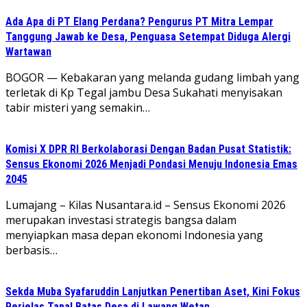
Ada Apa di PT Elang Perdana? Pengurus PT Mitra Lempar
Tanggung Jawab ke Desa, Penguasa Setempat Diduga Alergi
Wartawan
​BOGOR — Kebakaran yang melanda gudang limbah yang
terletak di Kp Tegal jambu Desa Sukahati menyisakan
tabir misteri yang semakin…
Komisi X DPR RI Berkolaborasi Dengan Badan Pusat Statistik:
Sensus Ekonomi 2026 Menjadi Pondasi Menuju Indonesia Emas
2045
Lumajang – Kilas Nusantara.id – Sensus Ekonomi 2026
merupakan investasi strategis bangsa dalam
menyiapkan masa depan ekonomi Indonesia yang
berbasis…
Sekda Muba Syafaruddin Lanjutkan Penertiban Aset, Kini Fokus
Perjelas Tapal Batas Desa di Lawang Wetan