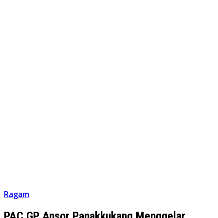
Ragam
PAC GP Ansor Panakkukang Menggelar