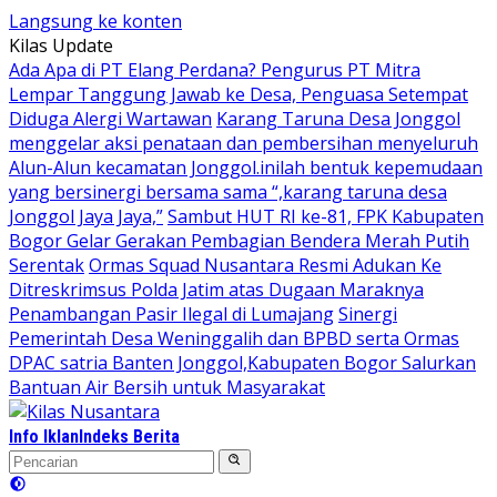
Langsung ke konten
Kilas Update
Ada Apa di PT Elang Perdana? Pengurus PT Mitra
Lempar Tanggung Jawab ke Desa, Penguasa Setempat
Diduga Alergi Wartawan
Karang Taruna Desa Jonggol
menggelar aksi penataan dan pembersihan menyeluruh
Alun-Alun kecamatan Jonggol.inilah bentuk kepemudaan
yang bersinergi bersama sama “,karang taruna desa
Jonggol Jaya Jaya,”
Sambut HUT RI ke-81, FPK Kabupaten
Bogor Gelar Gerakan Pembagian Bendera Merah Putih
Serentak
Ormas Squad Nusantara Resmi Adukan Ke
Ditreskrimsus Polda Jatim atas Dugaan Maraknya
Penambangan Pasir Ilegal di Lumajang
Sinergi
Pemerintah Desa Weninggalih dan BPBD serta Ormas
DPAC satria Banten Jonggol,Kabupaten Bogor Salurkan
Bantuan Air Bersih untuk Masyarakat
Info Iklan
Indeks Berita