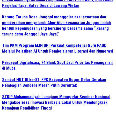
Perjelas Tapal Batas Desa di Lawang Wetan
Karang Taruna Desa Jonggol menggelar aksi penataan dan
pembersihan menyeluruh Alun-Alun kecamatan Jonggol.inilah
bentuk kepemudaan yang bersinergi bersama sama “,karang
taruna desa Jonggol Jaya Jaya,”
Tim PKM Program ELIN UPI Perkuat Kompetensi Guru PAUD
Melalui Pelatihan AI Untuk Pembelajaran Literasi dan Numerasi
Percepat Digitalisasi, 74 Blank Spot Jadi Prioritas Penanganan
di Muba
Sambut HUT RI ke-81, FPK Kabupaten Bogor Gelar Gerakan
Pembagian Bendera Merah Putih Serentak
STKIP Muhammadiyah Lumajang Menggelar Seminar Nasional
Mengakselerasi Inovasi Berbasis Lokal Untuk Mendongkrak
Kemajuan Pendidikan Tinggi