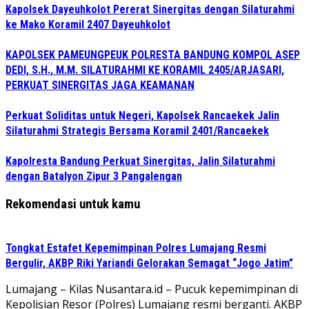
Kapolsek Dayeuhkolot Pererat Sinergitas dengan Silaturahmi
ke Mako Koramil 2407 Dayeuhkolot
KAPOLSEK PAMEUNGPEUK POLRESTA BANDUNG KOMPOL ASEP
DEDI, S.H., M.M. SILATURAHMI KE KORAMIL 2405/ARJASARI,
PERKUAT SINERGITAS JAGA KEAMANAN
Perkuat Soliditas untuk Negeri, Kapolsek Rancaekek Jalin
Silaturahmi Strategis Bersama Koramil 2401/Rancaekek
Kapolresta Bandung Perkuat Sinergitas, Jalin Silaturahmi
dengan Batalyon Zipur 3 Pangalengan
Rekomendasi untuk kamu
Tongkat Estafet Kepemimpinan Polres Lumajang Resmi
Bergulir, AKBP Riki Yariandi Gelorakan Semagat “Jogo Jatim”
Lumajang – Kilas Nusantara.id – Pucuk kepemimpinan di
Kepolisian Resor (Polres) Lumajang resmi berganti. AKBP