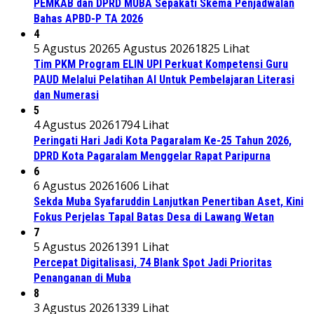
PEMKAB dan DPRD MUBA Sepakati Skema Penjadwalan
Bahas APBD-P TA 2026
4
5 Agustus 2026
5 Agustus 2026
1825 Lihat
Tim PKM Program ELIN UPI Perkuat Kompetensi Guru
PAUD Melalui Pelatihan AI Untuk Pembelajaran Literasi
dan Numerasi
5
4 Agustus 2026
1794 Lihat
Peringati Hari Jadi Kota Pagaralam Ke-25 Tahun 2026,
DPRD Kota Pagaralam Menggelar Rapat Paripurna
6
6 Agustus 2026
1606 Lihat
Sekda Muba Syafaruddin Lanjutkan Penertiban Aset, Kini
Fokus Perjelas Tapal Batas Desa di Lawang Wetan
7
5 Agustus 2026
1391 Lihat
Percepat Digitalisasi, 74 Blank Spot Jadi Prioritas
Penanganan di Muba
8
3 Agustus 2026
1339 Lihat