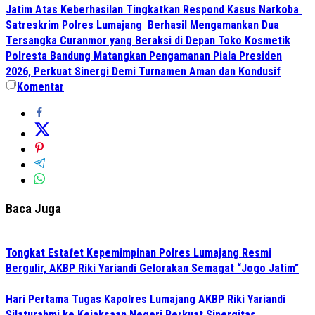
Jatim Atas Keberhasilan Tingkatkan Respond Kasus Narkoba
Satreskrim Polres Lumajang Berhasil Mengamankan Dua
Tersangka Curanmor yang Beraksi di Depan Toko Kosmetik
Polresta Bandung Matangkan Pengamanan Piala Presiden
2026, Perkuat Sinergi Demi Turnamen Aman dan Kondusif
Komentar
Baca Juga
Tongkat Estafet Kepemimpinan Polres Lumajang Resmi
Bergulir, AKBP Riki Yariandi Gelorakan Semagat “Jogo Jatim”
Hari Pertama Tugas Kapolres Lumajang AKBP Riki Yariandi
Silaturahmi ke Kejaksaan Negeri Perkuat Sinergitas