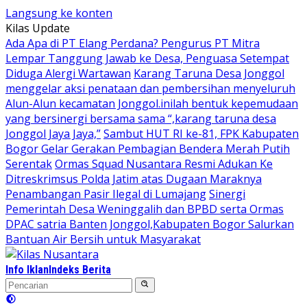
Langsung ke konten
Kilas Update
Ada Apa di PT Elang Perdana? Pengurus PT Mitra
Lempar Tanggung Jawab ke Desa, Penguasa Setempat
Diduga Alergi Wartawan
Karang Taruna Desa Jonggol
menggelar aksi penataan dan pembersihan menyeluruh
Alun-Alun kecamatan Jonggol.inilah bentuk kepemudaan
yang bersinergi bersama sama “,karang taruna desa
Jonggol Jaya Jaya,”
Sambut HUT RI ke-81, FPK Kabupaten
Bogor Gelar Gerakan Pembagian Bendera Merah Putih
Serentak
Ormas Squad Nusantara Resmi Adukan Ke
Ditreskrimsus Polda Jatim atas Dugaan Maraknya
Penambangan Pasir Ilegal di Lumajang
Sinergi
Pemerintah Desa Weninggalih dan BPBD serta Ormas
DPAC satria Banten Jonggol,Kabupaten Bogor Salurkan
Bantuan Air Bersih untuk Masyarakat
Info Iklan
Indeks Berita