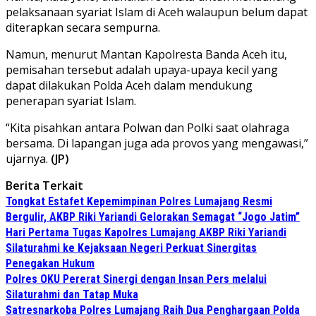
pelaksanaan syariat Islam di Aceh walaupun belum dapat
diterapkan secara sempurna.
Namun, menurut Mantan Kapolresta Banda Aceh itu,
pemisahan tersebut adalah upaya-upaya kecil yang
dapat dilakukan Polda Aceh dalam mendukung
penerapan syariat Islam.
“Kita pisahkan antara Polwan dan Polki saat olahraga
bersama. Di lapangan juga ada provos yang mengawasi,”
ujarnya.
(JP)
Berita Terkait
Tongkat Estafet Kepemimpinan Polres Lumajang Resmi
Bergulir, AKBP Riki Yariandi Gelorakan Semagat “Jogo Jatim”
Hari Pertama Tugas Kapolres Lumajang AKBP Riki Yariandi
Silaturahmi ke Kejaksaan Negeri Perkuat Sinergitas
Penegakan Hukum
Polres OKU Pererat Sinergi dengan Insan Pers melalui
Silaturahmi dan Tatap Muka
Satresnarkoba Polres Lumajang Raih Dua Penghargaan Polda