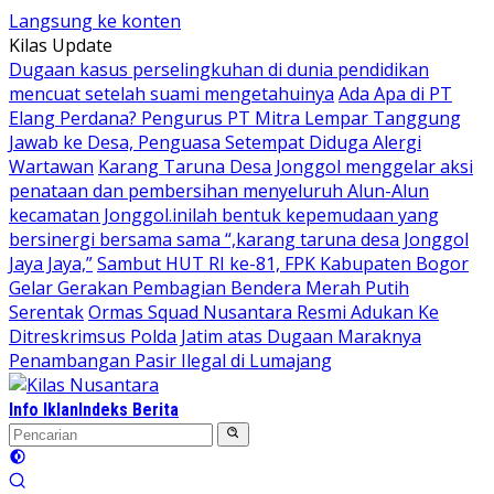
Langsung ke konten
Kilas Update
Dugaan kasus perselingkuhan di dunia pendidikan
mencuat setelah suami mengetahuinya
Ada Apa di PT
Elang Perdana? Pengurus PT Mitra Lempar Tanggung
Jawab ke Desa, Penguasa Setempat Diduga Alergi
Wartawan
Karang Taruna Desa Jonggol menggelar aksi
penataan dan pembersihan menyeluruh Alun-Alun
kecamatan Jonggol.inilah bentuk kepemudaan yang
bersinergi bersama sama “,karang taruna desa Jonggol
Jaya Jaya,”
Sambut HUT RI ke-81, FPK Kabupaten Bogor
Gelar Gerakan Pembagian Bendera Merah Putih
Serentak
Ormas Squad Nusantara Resmi Adukan Ke
Ditreskrimsus Polda Jatim atas Dugaan Maraknya
Penambangan Pasir Ilegal di Lumajang
Info Iklan
Indeks Berita