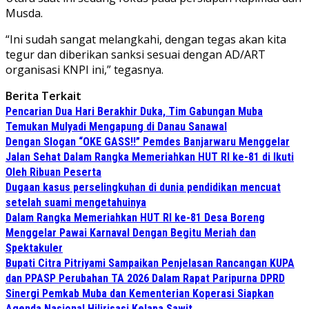
Musda.
“Ini sudah sangat melangkahi, dengan tegas akan kita
tegur dan diberikan sanksi sesuai dengan AD/ART
organisasi KNPI ini,” tegasnya.
Berita Terkait
Pencarian Dua Hari Berakhir Duka, Tim Gabungan Muba
Temukan Mulyadi Mengapung di Danau Sanawal
Dengan Slogan “OKE GASS!!” Pemdes Banjarwaru Menggelar
Jalan Sehat Dalam Rangka Memeriahkan HUT RI ke-81 di Ikuti
Oleh Ribuan Peserta
Dugaan kasus perselingkuhan di dunia pendidikan mencuat
setelah suami mengetahuinya
Dalam Rangka Memeriahkan HUT RI ke-81 Desa Boreng
Menggelar Pawai Karnaval Dengan Begitu Meriah dan
Spektakuler
Bupati Citra Pitriyami Sampaikan Penjelasan Rancangan KUPA
dan PPASP Perubahan TA 2026 Dalam Rapat Paripurna DPRD
Sinergi Pemkab Muba dan Kementerian Koperasi Siapkan
Agenda Nasional Hilirisasi Kelapa Sawit