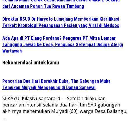
dari Ancaman Pohon Tua Rawan Tumbang
Direktur RSUD Dr Haryoto Lumajang Memberikan Klarifikasi
Terkait Kronologi Penanganan Pasien yang Viral di Medsos
Ada Apa di PT Elang Perdana? Pengurus PT Mitra Lempar
Tanggung Jawab ke Desa, Penguasa Setempat Diduga Alergi
Wartawan
Rekomendasi untuk kamu
Pencarian Dua Hari Berakhir Duka, Tim Gabungan Muba
Temukan Mulyadi Mengapung di Danau Sanawal
SEKAYU, KilasNusantara.id — Setelah dilakukan
pencarian intensif selama dua hari, tim SAR gabungan
akhirnya menemukan Mulyadi (60), warga Desa Bailangu,
…