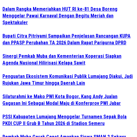
Dalam Rangka Memeriahkan HUT RI ke-81 Desa Boreng
Menggelar Pawai Karnaval Dengan Begitu Meriah dan
Spektakuler
Bupati Citra Pitriyami Sampaikan Penjelasan Rancangan KUPA
dan PPASP Perubahan TA 2026 Dalam Rapat Paripurna DPRD
Sinergi Pemkab Muba dan Kementerian Koperasi Siapkan
Agenda Nasional Hilirisasi Kelapa Sawit
Penguatan Ekosistem Komunikasi Publik Lumajang Diakui, Jadi
Rujukan Jawa Timur hingga Daerah Lain
Silaturahmi ke Mako PWI Kota Bogor, Kang Andy Jualan
Gagasan Ini Sebagai Modal Maju di Konferprov PWI Jabar
PSSI Kabupaten Lumajang Menggelar Turnamen Sepak Bola
PKDI CUP II Grub B Tahun 2026 di Stadion Semeru
Pemkab Muba Gerak Cepat Amankan Siswa SMAN 2 Sekayu