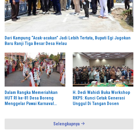
Dari Kampung “Acak-acakan” Jadi Lebih Tertata, Bupati Egi Jagokan
Baru Ranji Tiga Besar Desa Helau
Dalam Rangka Memeriahkan
H. Dedi Wahidi Buka Workshop
HUT RI ke-81 Desa Boreng
RKPS: Kunci Cetak Generasi
Menggelar Pawai Karnaval
Unggul Di Tangan Dosen
Dengan Begitu Meriah dan
Spektakuler
Selengkapnya