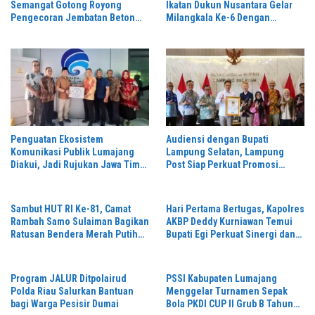
Semangat Gotong Royong
Ikatan Dukun Nusantara Gelar
Pengecoran Jembatan Beton
Milangkala Ke-6 Dengan
Garuda Perintis
Semangat “Duduk Tekun Hidup
Rukun”
Penguatan Ekosistem
Audiensi dengan Bupati
Komunikasi Publik Lumajang
Lampung Selatan, Lampung
Diakui, Jadi Rujukan Jawa Timur
Post Siap Perkuat Promosi
hingga Daerah Lain
Digital dan Pariwisata
Sambut HUT RI Ke-81, Camat
Hari Pertama Bertugas, Kapolres
Rambah Samo Sulaiman Bagikan
AKBP Deddy Kurniawan Temui
Ratusan Bendera Merah Putih
Bupati Egi Perkuat Sinergi dan
ke Warga
Kamtibmas Lampung Selatan
Program JALUR Ditpolairud
PSSI Kabupaten Lumajang
Polda Riau Salurkan Bantuan
Menggelar Turnamen Sepak
bagi Warga Pesisir Dumai
Bola PKDI CUP II Grub B Tahun