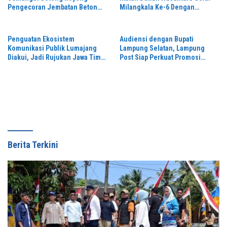
Pengecoran Jembatan Beton
Milangkala Ke-6 Dengan
Garuda Perintis
Semangat “Duduk Tekun Hidup
Rukun”
Penguatan Ekosistem
Audiensi dengan Bupati
Komunikasi Publik Lumajang
Lampung Selatan, Lampung
Diakui, Jadi Rujukan Jawa Timur
Post Siap Perkuat Promosi
hingga Daerah Lain
Digital dan Pariwisata
Berita Terkini