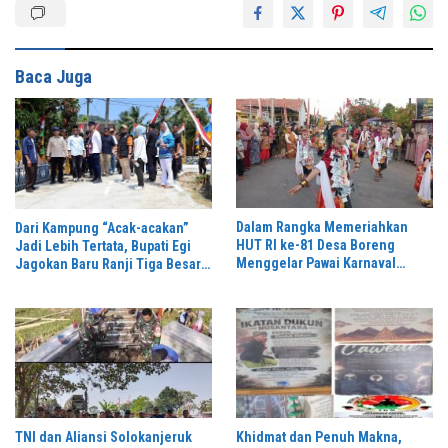
Baca Juga
Dalam Rangka Memeriahkan
Dari Kampung “Acak-acakan”
HUT RI ke-81 Desa Boreng
Jadi Lebih Tertata, Bupati Egi
Menggelar Pawai Karnaval
Jagokan Baru Ranji Tiga Besar
Dengan Begitu Meriah dan
Desa Helau
Spektakuler
TNI dan Aliansi Solokanjeruk
Khidmat dan Penuh Makna,