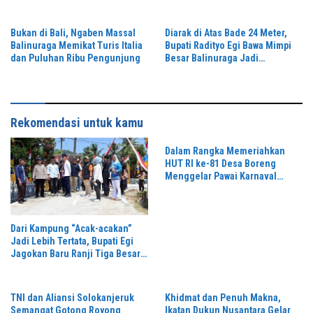
2026 di Stadion Semeru
Bukan di Bali, Ngaben Massal
Diarak di Atas Bade 24 Meter,
Balinuraga Memikat Turis Italia
Bupati Radityo Egi Bawa Mimpi
dan Puluhan Ribu Pengunjung
Besar Balinuraga Jadi
‘Penglipuran’ Kedua pada 2027
Rekomendasi untuk kamu
Dalam Rangka Memeriahkan
HUT RI ke-81 Desa Boreng
Menggelar Pawai Karnaval
Dengan Begitu Meriah dan
Spektakuler
Dari Kampung “Acak-acakan”
Jadi Lebih Tertata, Bupati Egi
Jagokan Baru Ranji Tiga Besar
Desa Helau
TNI dan Aliansi Solokanjeruk
Khidmat dan Penuh Makna,
Semangat Gotong Royong
Ikatan Dukun Nusantara Gelar