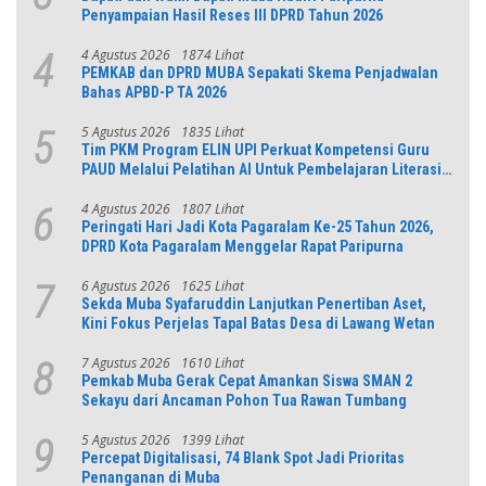
Penyampaian Hasil Reses III DPRD Tahun 2026
4 Agustus 2026
1874 Lihat
4
PEMKAB dan DPRD MUBA Sepakati Skema Penjadwalan
Bahas APBD-P TA 2026
5 Agustus 2026
1835 Lihat
5
Tim PKM Program ELIN UPI Perkuat Kompetensi Guru
PAUD Melalui Pelatihan AI Untuk Pembelajaran Literasi
dan Numerasi
4 Agustus 2026
1807 Lihat
6
Peringati Hari Jadi Kota Pagaralam Ke-25 Tahun 2026,
DPRD Kota Pagaralam Menggelar Rapat Paripurna
6 Agustus 2026
1625 Lihat
7
Sekda Muba Syafaruddin Lanjutkan Penertiban Aset,
Kini Fokus Perjelas Tapal Batas Desa di Lawang Wetan
7 Agustus 2026
1610 Lihat
8
Pemkab Muba Gerak Cepat Amankan Siswa SMAN 2
Sekayu dari Ancaman Pohon Tua Rawan Tumbang
5 Agustus 2026
1399 Lihat
9
Percepat Digitalisasi, 74 Blank Spot Jadi Prioritas
Penanganan di Muba