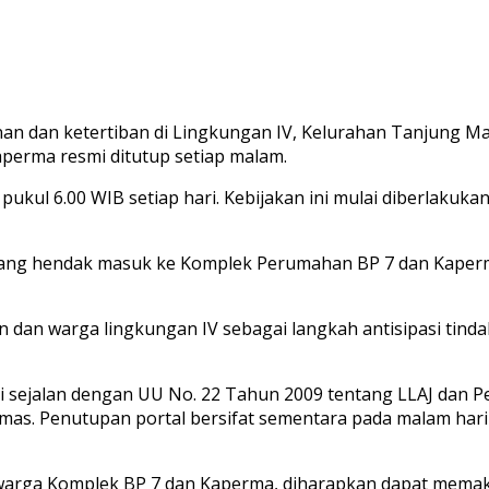
 dan ketertiban di Lingkungan IV, Kelurahan Tanjung Marul
erma resmi ditutup setiap malam.
ukul 6.00 WIB setiap hari. Kebijakan ini mulai diberlakukan
ang hendak masuk ke Komplek Perumahan BP 7 dan Kaperma d
an dan warga lingkungan IV sebagai langkah antisipasi tind
ni sejalan dengan UU No. 22 Tahun 2009 tentang LLAJ dan 
as. Penutupan portal bersifat sementara pada malam hari 
arga Komplek BP 7 dan Kaperma, diharapkan dapat memakl