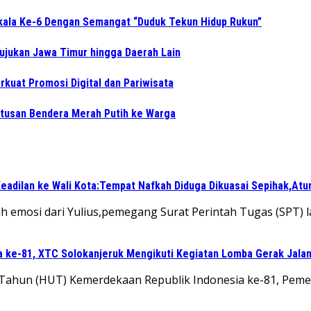
gkala Ke-6 Dengan Semangat “Duduk Tekun Hidup Rukun”
Rujukan Jawa Timur hingga Daerah Lain
kuat Promosi Digital dan Pariwisata
tusan Bendera Merah Putih ke Warga
eadilan ke Wali Kota:Tempat Nafkah Diduga Dikuasai Sepihak,Atu
 emosi dari Yulius,pemegang Surat Perintah Tugas (SPT) l
a ke-81, XTC Solokanjeruk Mengikuti Kegiatan Lomba Gerak Jala
g Tahun (HUT) Kemerdekaan Republik Indonesia ke-81, Pem