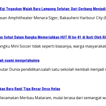
 Egi Tegaskan Wajah Baru Lampung Selatan: Dari Gerbang Menjad
n Amphitheater Menara Siger, Bakauheni Harbour City (
n Sehat Dalam Rangka Memeriahkan HUT RI ke-81 di Ikuti Oleh R
Sangku Mini Soccer tidak seperti biasanya, warga masyarak
lah suami mengetahuinya
eputar Dunia pendidikan.salah satu sekolah kembali menja
kan Baru Ranji Tiga Besar Desa Helau
ecamatan Merbau Mataram, mulai terasa dari semangat wa