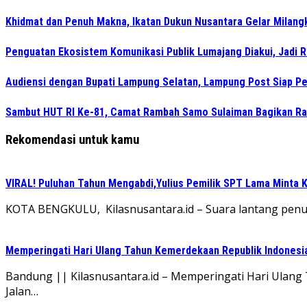
Khidmat dan Penuh Makna, Ikatan Dukun Nusantara Gelar Milan
Penguatan Ekosistem Komunikasi Publik Lumajang Diakui, Jadi 
Audiensi dengan Bupati Lampung Selatan, Lampung Post Siap Per
Sambut HUT RI Ke-81, Camat Rambah Samo Sulaiman Bagikan Ra
Rekomendasi untuk kamu
VIRAL! Puluhan Tahun Mengabdi,Yulius Pemilik SPT Lama Minta K
KOTA BENGKULU, Kilasnusantara.id – Suara lantang penuh
Memperingati Hari Ulang Tahun Kemerdekaan Republik Indonesi
Bandung || Kilasnusantara.id – Memperingati Hari Ulan
Jalan…