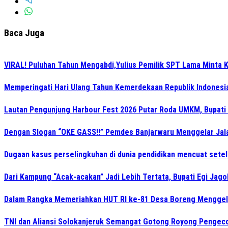
Baca Juga
VIRAL! Puluhan Tahun Mengabdi,Yulius Pemilik SPT Lama Minta K
Memperingati Hari Ulang Tahun Kemerdekaan Republik Indonesi
Lautan Pengunjung Harbour Fest 2026 Putar Roda UMKM, Bupati
Dengan Slogan “OKE GASS!!” Pemdes Banjarwaru Menggelar Jala
Dugaan kasus perselingkuhan di dunia pendidikan mencuat sete
Dari Kampung “Acak-acakan” Jadi Lebih Tertata, Bupati Egi Jago
Dalam Rangka Memeriahkan HUT RI ke-81 Desa Boreng Menggela
TNI dan Aliansi Solokanjeruk Semangat Gotong Royong Pengeco