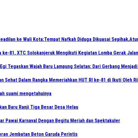
eadilan ke Wali Kota:Tempat Nafkah Diduga Dikuasai Sepihak,Atu
a ke-81, XTC Solokanjeruk Mengikuti Kegiatan Lomba Gerak Jala
 Egi Tegaskan Wajah Baru Lampung Selatan: Dari Gerbang Menjad
n Sehat Dalam Rangka Memeriahkan HUT RI ke-81 di Ikuti Oleh R
lah suami mengetahuinya
kan Baru Ranji Tiga Besar Desa Helau
r Pawai Karnaval Dengan Begitu Meriah dan Spektakuler
ran Jembatan Beton Garuda Perintis