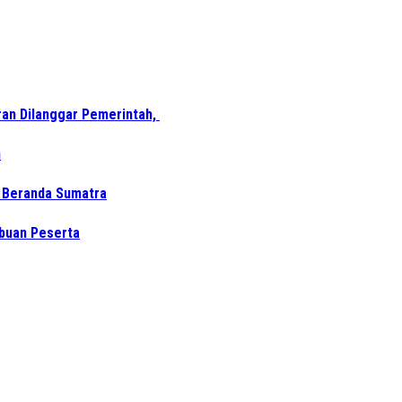
ran Dilanggar Pemerintah,
n
i Beranda Sumatra
ibuan Peserta