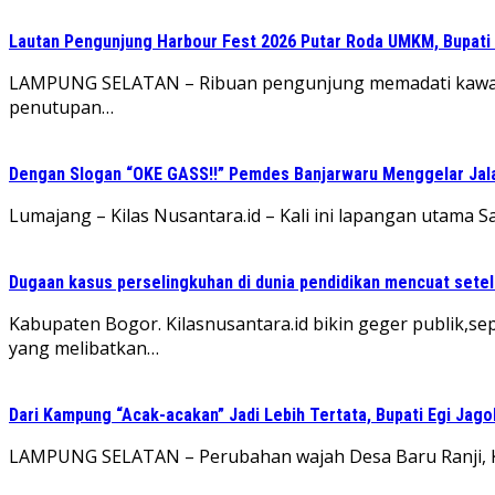
Lautan Pengunjung Harbour Fest 2026 Putar Roda UMKM, Bupati
LAMPUNG SELATAN – Ribuan pengunjung memadati kawasa
penutupan…
Dengan Slogan “OKE GASS!!” Pemdes Banjarwaru Menggelar Jala
Lumajang – Kilas Nusantara.id – Kali ini lapangan utama 
Dugaan kasus perselingkuhan di dunia pendidikan mencuat sete
Kabupaten Bogor. Kilasnusantara.id bikin geger publik,s
yang melibatkan…
Dari Kampung “Acak-acakan” Jadi Lebih Tertata, Bupati Egi Jago
LAMPUNG SELATAN – Perubahan wajah Desa Baru Ranji, K