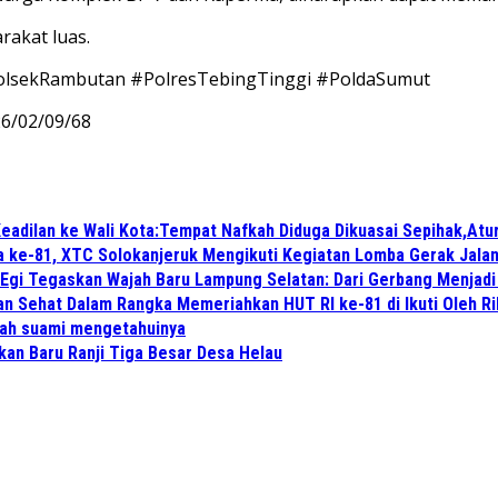
rakat luas.
lsekRambutan #PolresTebingTinggi #PoldaSumut
026/02/09/68
eadilan ke Wali Kota:Tempat Nafkah Diduga Dikuasai Sepihak,Atu
a ke-81, XTC Solokanjeruk Mengikuti Kegiatan Lomba Gerak Jala
 Egi Tegaskan Wajah Baru Lampung Selatan: Dari Gerbang Menjad
n Sehat Dalam Rangka Memeriahkan HUT RI ke-81 di Ikuti Oleh R
lah suami mengetahuinya
kan Baru Ranji Tiga Besar Desa Helau