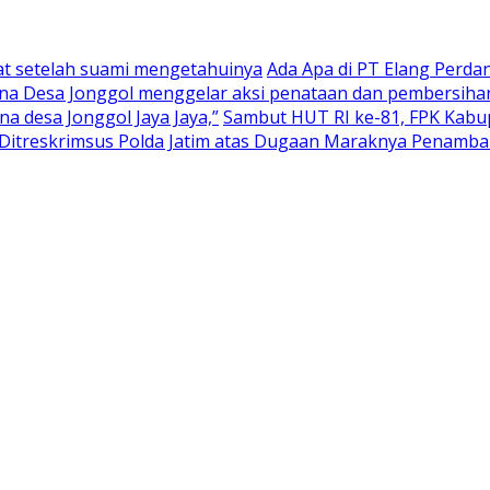
at setelah suami mengetahuinya
Ada Apa di PT Elang Perd
na Desa Jonggol menggelar aksi penataan dan pembersihan
 desa Jonggol Jaya Jaya,”
Sambut HUT RI ke-81, FPK Kab
itreskrimsus Polda Jatim atas Dugaan Maraknya Penambang