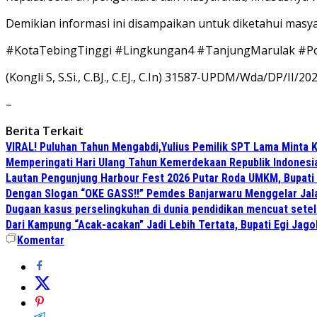
Demikian informasi ini disampaikan untuk diketahui masya
#KotaTebingTinggi #Lingkungan4 #TanjungMarulak #Po
(Kongli S, S.Si., C.BJ., C.EJ., C.In) 31587-UPDM/Wda/DP/II/2
–
Berita Terkait
VIRAL! Puluhan Tahun Mengabdi,Yulius Pemilik SPT Lama Minta K
Memperingati Hari Ulang Tahun Kemerdekaan Republik Indonesi
Lautan Pengunjung Harbour Fest 2026 Putar Roda UMKM, Bupati
Dengan Slogan “OKE GASS!!” Pemdes Banjarwaru Menggelar Jala
Dugaan kasus perselingkuhan di dunia pendidikan mencuat sete
Dari Kampung “Acak-acakan” Jadi Lebih Tertata, Bupati Egi Jago
Komentar