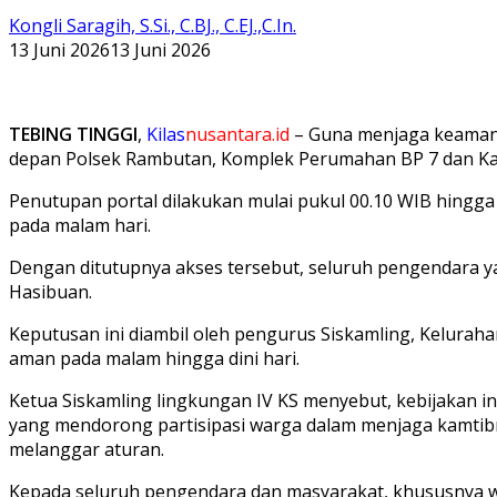
Kongli Saragih, S.Si., C.BJ., C.EJ.,C.In.
13 Juni 2026
13 Juni 2026
TEBING TINGGI
,
Kilas
nusantara.id
– Guna menjaga keamanan
depan Polsek Rambutan, Komplek Perumahan BP 7 dan Kap
Penutupan portal dilakukan mulai pukul 00.10 WIB hingga p
pada malam hari.
Dengan ditutupnya akses tersebut, seluruh pengendara y
Hasibuan.
Keputusan ini diambil oleh pengurus Siskamling, Kelurah
aman pada malam hingga dini hari.
Ketua Siskamling lingkungan IV KS menyebut, kebijakan i
yang mendorong partisipasi warga dalam menjaga kamtibm
melanggar aturan.
Kepada seluruh pengendara dan masyarakat, khususnya w