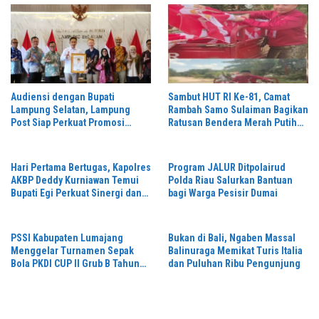
Audiensi dengan Bupati
Sambut HUT RI Ke-81, Camat
Lampung Selatan, Lampung
Rambah Samo Sulaiman Bagikan
Post Siap Perkuat Promosi
Ratusan Bendera Merah Putih
Digital dan Pariwisata
ke Warga
Hari Pertama Bertugas, Kapolres
Program JALUR Ditpolairud
AKBP Deddy Kurniawan Temui
Polda Riau Salurkan Bantuan
Bupati Egi Perkuat Sinergi dan
bagi Warga Pesisir Dumai
Kamtibmas Lampung Selatan
PSSI Kabupaten Lumajang
Bukan di Bali, Ngaben Massal
Menggelar Turnamen Sepak
Balinuraga Memikat Turis Italia
Bola PKDI CUP II Grub B Tahun
dan Puluhan Ribu Pengunjung
2026 di Stadion Semeru