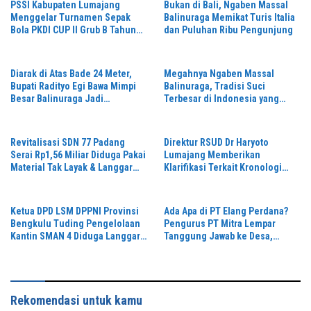
PSSI Kabupaten Lumajang
Bukan di Bali, Ngaben Massal
Menggelar Turnamen Sepak
Balinuraga Memikat Turis Italia
Bola PKDI CUP II Grub B Tahun
dan Puluhan Ribu Pengunjung
2026 di Stadion Semeru
Diarak di Atas Bade 24 Meter,
Megahnya Ngaben Massal
Bupati Radityo Egi Bawa Mimpi
Balinuraga, Tradisi Suci
Besar Balinuraga Jadi
Terbesar di Indonesia yang
‘Penglipuran’ Kedua pada 2027
Menghidupkan Desa dan
Merekatkan Ikatan Keluarga
Revitalisasi SDN 77 Padang
Direktur RSUD Dr Haryoto
Serai Rp1,56 Miliar Diduga Pakai
Lumajang Memberikan
Material Tak Layak & Langgar
Klarifikasi Terkait Kronologi
Gambar Kerja,K3 Diabaikan dan
Penanganan Pasien yang Viral
Pengawasan Dipertanyakan,
di Medsos
Ketua DPD LSM DPPNI Provinsi
Ada Apa di PT Elang Perdana?
Bengkulu Tuding Pengelolaan
Pengurus PT Mitra Lempar
Kantin SMAN 4 Diduga Langgar
Tanggung Jawab ke Desa,
Aturan & Jadikan Fasilitas
Penguasa Setempat Diduga
Pendidikan Lahan Cari Untung,
Alergi Wartawan
Rekomendasi untuk kamu