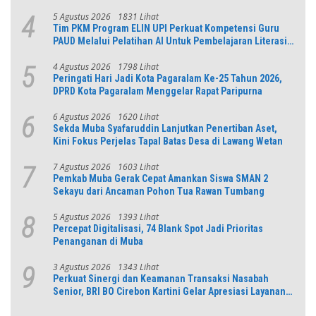
5 Agustus 2026
1831 Lihat
4
Tim PKM Program ELIN UPI Perkuat Kompetensi Guru
PAUD Melalui Pelatihan AI Untuk Pembelajaran Literasi
dan Numerasi
4 Agustus 2026
1798 Lihat
5
Peringati Hari Jadi Kota Pagaralam Ke-25 Tahun 2026,
DPRD Kota Pagaralam Menggelar Rapat Paripurna
6 Agustus 2026
1620 Lihat
6
Sekda Muba Syafaruddin Lanjutkan Penertiban Aset,
Kini Fokus Perjelas Tapal Batas Desa di Lawang Wetan
7 Agustus 2026
1603 Lihat
7
Pemkab Muba Gerak Cepat Amankan Siswa SMAN 2
Sekayu dari Ancaman Pohon Tua Rawan Tumbang
5 Agustus 2026
1393 Lihat
8
Percepat Digitalisasi, 74 Blank Spot Jadi Prioritas
Penanganan di Muba
3 Agustus 2026
1343 Lihat
9
Perkuat Sinergi dan Keamanan Transaksi Nasabah
Senior, BRI BO Cirebon Kartini Gelar Apresiasi Layanan
Pensiunan