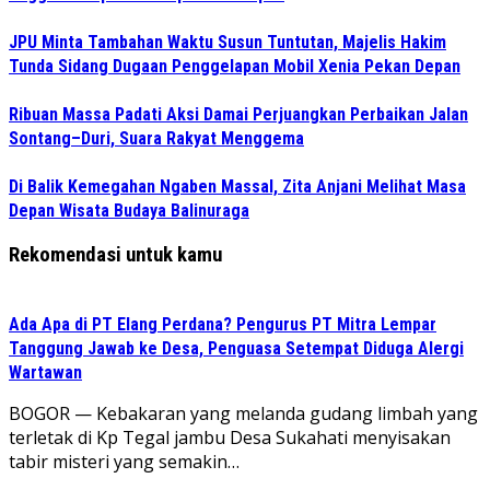
JPU Minta Tambahan Waktu Susun Tuntutan, Majelis Hakim
Tunda Sidang Dugaan Penggelapan Mobil Xenia Pekan Depan
Ribuan Massa Padati Aksi Damai Perjuangkan Perbaikan Jalan
Sontang–Duri, Suara Rakyat Menggema
Di Balik Kemegahan Ngaben Massal, Zita Anjani Melihat Masa
Depan Wisata Budaya Balinuraga
Rekomendasi untuk kamu
Ada Apa di PT Elang Perdana? Pengurus PT Mitra Lempar
Tanggung Jawab ke Desa, Penguasa Setempat Diduga Alergi
Wartawan
​BOGOR — Kebakaran yang melanda gudang limbah yang
terletak di Kp Tegal jambu Desa Sukahati menyisakan
tabir misteri yang semakin…