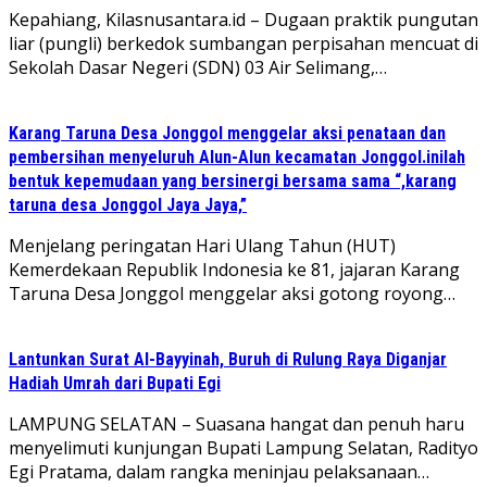
Kepahiang, Kilasnusantara.id – Dugaan praktik pungutan
liar (pungli) berkedok sumbangan perpisahan mencuat di
Sekolah Dasar Negeri (SDN) 03 Air Selimang,…
Karang Taruna Desa Jonggol menggelar aksi penataan dan
pembersihan menyeluruh Alun-Alun kecamatan Jonggol.inilah
bentuk kepemudaan yang bersinergi bersama sama “,karang
taruna desa Jonggol Jaya Jaya,”
‎Menjelang peringatan Hari Ulang Tahun (HUT)
Kemerdekaan Republik Indonesia ke 81, jajaran Karang
Taruna Desa Jonggol menggelar aksi gotong royong…
Lantunkan Surat Al-Bayyinah, Buruh di Rulung Raya Diganjar
Hadiah Umrah dari Bupati Egi
LAMPUNG SELATAN – Suasana hangat dan penuh haru
menyelimuti kunjungan Bupati Lampung Selatan, Radityo
Egi Pratama, dalam rangka meninjau pelaksanaan…