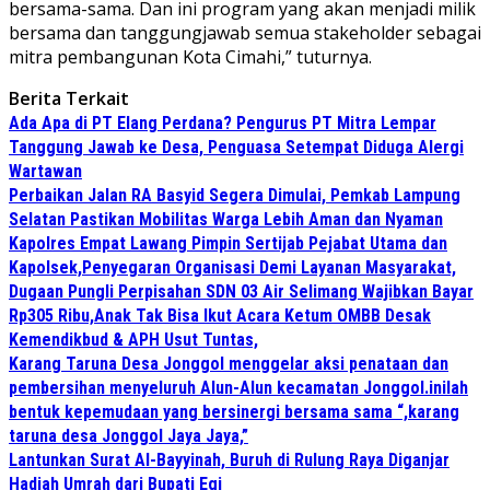
bersama-sama. Dan ini program yang akan menjadi milik
bersama dan tanggungjawab semua stakeholder sebagai
mitra pembangunan Kota Cimahi,” tuturnya.
Berita Terkait
Ada Apa di PT Elang Perdana? Pengurus PT Mitra Lempar
Tanggung Jawab ke Desa, Penguasa Setempat Diduga Alergi
Wartawan
Perbaikan Jalan RA Basyid Segera Dimulai, Pemkab Lampung
Selatan Pastikan Mobilitas Warga Lebih Aman dan Nyaman
Kapolres Empat Lawang Pimpin Sertijab Pejabat Utama dan
Kapolsek,Penyegaran Organisasi Demi Layanan Masyarakat,
Dugaan Pungli Perpisahan SDN 03 Air Selimang Wajibkan Bayar
Rp305 Ribu,Anak Tak Bisa Ikut Acara Ketum OMBB Desak
Kemendikbud & APH Usut Tuntas,
Karang Taruna Desa Jonggol menggelar aksi penataan dan
pembersihan menyeluruh Alun-Alun kecamatan Jonggol.inilah
bentuk kepemudaan yang bersinergi bersama sama “,karang
taruna desa Jonggol Jaya Jaya,”
Lantunkan Surat Al-Bayyinah, Buruh di Rulung Raya Diganjar
Hadiah Umrah dari Bupati Egi