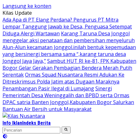
Langsung ke konten
Kilas Update
Ada Apa di PT Elang Perdana? Pengurus PT Mitra
Lempar Tanggung Jawab ke Desa, Penguasa Setempat
Diduga Alergi Wartawan
Karang Taruna Desa Jonggol
menggelar aksi penataan dan pembersihan menyeluruh
Alun-Alun kecamatan Jonggol.inilah bentuk kepemudaan
yang bersinergi bersama sama “,karang taruna desa
Jonggol Jaya Jaya,”
Sambut HUT RI ke-81, FPK Kabupaten
Bogor Gelar Gerakan Pembagian Bendera Merah Putih
Serentak
Ormas Squad Nusantara Resmi Adukan Ke
Ditreskrimsus Polda Jatim atas Dugaan Maraknya
Penambangan Pasir Ilegal di Lumajang
Sinergi
Pemerintah Desa Weninggalih dan BPBD serta Ormas
DPAC satria Banten Jonggol,Kabupaten Bogor Salurkan
Bantuan Air Bersih untuk Masyarakat
Info Iklan
Indeks Berita