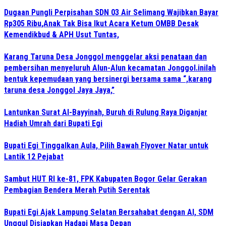
Dugaan Pungli Perpisahan SDN 03 Air Selimang Wajibkan Bayar
Rp305 Ribu,Anak Tak Bisa Ikut Acara Ketum OMBB Desak
Kemendikbud & APH Usut Tuntas,
Karang Taruna Desa Jonggol menggelar aksi penataan dan
pembersihan menyeluruh Alun-Alun kecamatan Jonggol.inilah
bentuk kepemudaan yang bersinergi bersama sama “,karang
taruna desa Jonggol Jaya Jaya,”
Lantunkan Surat Al-Bayyinah, Buruh di Rulung Raya Diganjar
Hadiah Umrah dari Bupati Egi
Bupati Egi Tinggalkan Aula, Pilih Bawah Flyover Natar untuk
Lantik 12 Pejabat
Sambut HUT RI ke-81, FPK Kabupaten Bogor Gelar Gerakan
Pembagian Bendera Merah Putih Serentak
Bupati Egi Ajak Lampung Selatan Bersahabat dengan AI, SDM
Unggul Disiapkan Hadapi Masa Depan