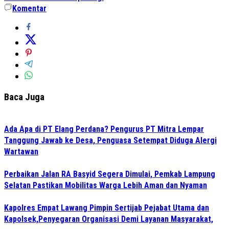
Komentar
Baca Juga
Ada Apa di PT Elang Perdana? Pengurus PT Mitra Lempar
Tanggung Jawab ke Desa, Penguasa Setempat Diduga Alergi
Wartawan
Perbaikan Jalan RA Basyid Segera Dimulai, Pemkab Lampung
Selatan Pastikan Mobilitas Warga Lebih Aman dan Nyaman
Kapolres Empat Lawang Pimpin Sertijab Pejabat Utama dan
Kapolsek,Penyegaran Organisasi Demi Layanan Masyarakat,