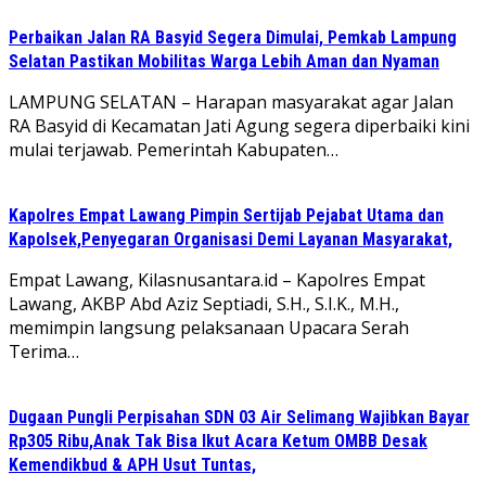
Perbaikan Jalan RA Basyid Segera Dimulai, Pemkab Lampung
Selatan Pastikan Mobilitas Warga Lebih Aman dan Nyaman
LAMPUNG SELATAN – Harapan masyarakat agar Jalan
RA Basyid di Kecamatan Jati Agung segera diperbaiki kini
mulai terjawab. Pemerintah Kabupaten…
Kapolres Empat Lawang Pimpin Sertijab Pejabat Utama dan
Kapolsek,Penyegaran Organisasi Demi Layanan Masyarakat,
Empat Lawang, Kilasnusantara.id – Kapolres Empat
Lawang, AKBP Abd Aziz Septiadi, S.H., S.I.K., M.H.,
memimpin langsung pelaksanaan Upacara Serah
Terima…
Dugaan Pungli Perpisahan SDN 03 Air Selimang Wajibkan Bayar
Rp305 Ribu,Anak Tak Bisa Ikut Acara Ketum OMBB Desak
Kemendikbud & APH Usut Tuntas,