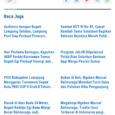
Baca Juga
Audiensi dengan Bupati
Sambut HUT RI Ke-81, Camat
Lampung Selatan, Lampung
Rambah Samo Sulaiman Bagikan
Post Siap Perkuat Promosi
Ratusan Bendera Merah Putih
Digital dan Pariwisata
ke Warga
Hari Pertama Bertugas, Kapolres
Program JALUR Ditpolairud
AKBP Deddy Kurniawan Temui
Polda Riau Salurkan Bantuan
Bupati Egi Perkuat Sinergi dan
bagi Warga Pesisir Dumai
Kamtibmas Lampung Selatan
PSSI Kabupaten Lumajang
Bukan di Bali, Ngaben Massal
Menggelar Turnamen Sepak
Balinuraga Memikat Turis Italia
Bola PKDI CUP II Grub B Tahun
dan Puluhan Ribu Pengunjung
2026 di Stadion Semeru
Diarak di Atas Bade 24 Meter,
Megahnya Ngaben Massal
Bupati Radityo Egi Bawa Mimpi
Balinuraga, Tradisi Suci
Besar Balinuraga Jadi
Terbesar di Indonesia yang