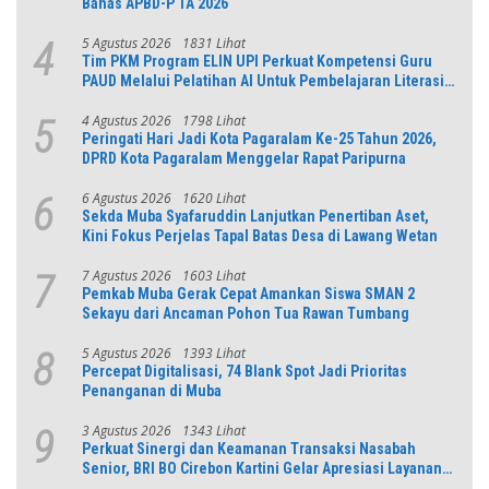
Bahas APBD-P TA 2026
5 Agustus 2026
1831 Lihat
4
Tim PKM Program ELIN UPI Perkuat Kompetensi Guru
PAUD Melalui Pelatihan AI Untuk Pembelajaran Literasi
dan Numerasi
4 Agustus 2026
1798 Lihat
5
Peringati Hari Jadi Kota Pagaralam Ke-25 Tahun 2026,
DPRD Kota Pagaralam Menggelar Rapat Paripurna
6 Agustus 2026
1620 Lihat
6
Sekda Muba Syafaruddin Lanjutkan Penertiban Aset,
Kini Fokus Perjelas Tapal Batas Desa di Lawang Wetan
7 Agustus 2026
1603 Lihat
7
Pemkab Muba Gerak Cepat Amankan Siswa SMAN 2
Sekayu dari Ancaman Pohon Tua Rawan Tumbang
5 Agustus 2026
1393 Lihat
8
Percepat Digitalisasi, 74 Blank Spot Jadi Prioritas
Penanganan di Muba
3 Agustus 2026
1343 Lihat
9
Perkuat Sinergi dan Keamanan Transaksi Nasabah
Senior, BRI BO Cirebon Kartini Gelar Apresiasi Layanan
Pensiunan