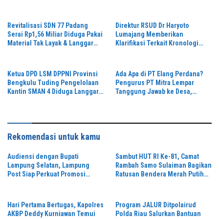
‘Penglipuran’ Kedua pada 2027
Menghidupkan Desa dan
Merekatkan Ikatan Keluarga
Revitalisasi SDN 77 Padang
Direktur RSUD Dr Haryoto
Serai Rp1,56 Miliar Diduga Pakai
Lumajang Memberikan
Material Tak Layak & Langgar
Klarifikasi Terkait Kronologi
Gambar Kerja,K3 Diabaikan dan
Penanganan Pasien yang Viral
Pengawasan Dipertanyakan,
di Medsos
Ketua DPD LSM DPPNI Provinsi
Ada Apa di PT Elang Perdana?
Bengkulu Tuding Pengelolaan
Pengurus PT Mitra Lempar
Kantin SMAN 4 Diduga Langgar
Tanggung Jawab ke Desa,
Aturan & Jadikan Fasilitas
Penguasa Setempat Diduga
Pendidikan Lahan Cari Untung,
Alergi Wartawan
Rekomendasi untuk kamu
Audiensi dengan Bupati
Sambut HUT RI Ke-81, Camat
Lampung Selatan, Lampung
Rambah Samo Sulaiman Bagikan
Post Siap Perkuat Promosi
Ratusan Bendera Merah Putih
Digital dan Pariwisata
ke Warga
Hari Pertama Bertugas, Kapolres
Program JALUR Ditpolairud
AKBP Deddy Kurniawan Temui
Polda Riau Salurkan Bantuan