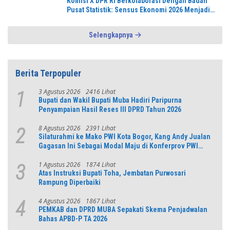
Komisi X DPR RI Berkolaborasi Dengan Badan
Pusat Statistik: Sensus Ekonomi 2026 Menjadi
Pondasi Menuju Indonesia Emas 2045
Selengkapnya
Berita Terpopuler
3 Agustus 2026
2416 Lihat
1
Bupati dan Wakil Bupati Muba Hadiri Paripurna
Penyampaian Hasil Reses III DPRD Tahun 2026
8 Agustus 2026
2391 Lihat
2
Silaturahmi ke Mako PWI Kota Bogor, Kang Andy Jualan
Gagasan Ini Sebagai Modal Maju di Konferprov PWI
Jabar
1 Agustus 2026
1874 Lihat
3
Atas Instruksi Bupati Toha, Jembatan Purwosari
Rampung Diperbaiki
4 Agustus 2026
1867 Lihat
4
PEMKAB dan DPRD MUBA Sepakati Skema Penjadwalan
Bahas APBD-P TA 2026