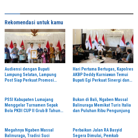
Rekomendasi untuk kamu
Audiensi dengan Bupati
Hari Pertama Bertugas, Kapolres
Lampung Selatan, Lampung
AKBP Deddy Kurniawan Temui
Post Siap Perkuat Promosi
Bupati Egi Perkuat Sinergi dan
Digital dan Pariwisata
Kamtibmas Lampung Selatan
PSSI Kabupaten Lumajang
Bukan di Bali, Ngaben Massal
Menggelar Turnamen Sepak
Balinuraga Memikat Turis Italia
Bola PKDI CUP II Grub B Tahun
dan Puluhan Ribu Pengunjung
2026 di Stadion Semeru
Megahnya Ngaben Massal
Perbaikan Jalan RA Basyid
Balinuraga, Tradisi Suci
Segera Dimulai, Pemkab