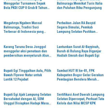
Menggelar Turnamen Sepak
Balinuraga Memikat Turis Italia
Bola PKDI CUP II Grub B Tahun
dan Puluhan Ribu Pengunjung
2026 di Stadion Semeru
Megahnya Ngaben Massal
Perbaikan Jalan RA Basyid
Balinuraga, Tradisi Suci
Segera Dimulai, Pemkab
Terbesar di Indonesia yang
Lampung Selatan Pastikan
Menghidupkan Desa dan
Mobilitas Warga Lebih Aman dan
Merekatkan Ikatan Keluarga
Nyaman
Karang Taruna Desa Jonggol
Lantunkan Surat Al-Bayyinah,
menggelar aksi penataan dan
Buruh di Rulung Raya Diganjar
pembersihan menyeluruh Alun-
Hadiah Umrah dari Bupati Egi
Alun kecamatan Jonggol.inilah
bentuk kepemudaan yang
bersinergi bersama sama
Bupati Egi Tinggalkan Aula, Pilih
Sambut HUT RI ke-81, FPK
“,karang taruna desa Jonggol
Bawah Flyover Natar untuk
Kabupaten Bogor Gelar Gerakan
Jaya Jaya,”
Lantik 12 Pejabat
Pembagian Bendera Merah
Putih Serentak
Bupati Egi Ajak Lampung Selatan
Sertifikasi Aset Daerah Lampung
Bersahabat dengan AI, SDM
Selatan Dipercepat, Perkuat Tata
Unggul Disiapkan Hadapi Masa
Kelola dan Nilai MCSP KPK
Depan