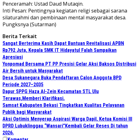
​Penceramah: Ustad Daud Mutaqin.
​Inti Pesan: Pentingnya kegiatan religi sebagai sarana
silaturahmi dan pembinaan mental masyarakat desa.
Pungksnya (Sutarman)
Berita Terkait
Sangat Berterima Kasih Dapat Bantuan Revitalisasi APBN
Rp792 Juta, Kepala SMK IT Hidayatul Falah Sampaikan
Apresiasi
Yonpomad Bersama PT PP Presisi Gelar Aksi Baksos Distribusi
Air Bersih untuk Masyarakat
Desa Sukanegara Buka Pendaftaran Calon Anggota BPD
Periode 2027–2035
Dapur SPPG Haza Al-Zein Kecamatan STL Ulu
Terawas,Memberi Klarifikasi.
Samsat Kabupaten Bekasi Tingkatkan Kualitas Pelayanan
Publik bagi Masyarakat
Aksi Optimis Menyerap Aspirasi Warga Dapil, Ketua Komisi III
DPRD Lubuklinggau “Wansari”Kembali Gelar Reses Di tahun
2026.
Komentar