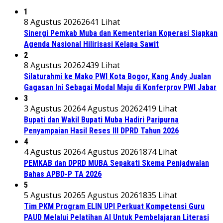
1
8 Agustus 2026
2641 Lihat
Sinergi Pemkab Muba dan Kementerian Koperasi Siapkan
Agenda Nasional Hilirisasi Kelapa Sawit
2
8 Agustus 2026
2439 Lihat
Silaturahmi ke Mako PWI Kota Bogor, Kang Andy Jualan
Gagasan Ini Sebagai Modal Maju di Konferprov PWI Jabar
3
3 Agustus 2026
4 Agustus 2026
2419 Lihat
Bupati dan Wakil Bupati Muba Hadiri Paripurna
Penyampaian Hasil Reses III DPRD Tahun 2026
4
4 Agustus 2026
4 Agustus 2026
1874 Lihat
PEMKAB dan DPRD MUBA Sepakati Skema Penjadwalan
Bahas APBD-P TA 2026
5
5 Agustus 2026
5 Agustus 2026
1835 Lihat
Tim PKM Program ELIN UPI Perkuat Kompetensi Guru
PAUD Melalui Pelatihan AI Untuk Pembelajaran Literasi