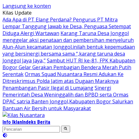
Langsung ke konten
Kilas Update
Ada Apa di PT Elang Perdana? Pengurus PT Mitra
Lempar Tanggung Jawab ke Desa, Penguasa Setempat
Diduga Alergi Wartawan
Karang Taruna Desa Jonggol
menggelar aksi penataan dan pembersihan menyeluruh
Alun-Alun kecamatan Jonggol.inilah bentuk kepemudaan
yang bersinergi bersama sama “,karang taruna desa
Jonggol Jaya Jaya,”
Sambut HUT RI ke-81, FPK Kabupaten
Bogor Gelar Gerakan Pembagian Bendera Merah Putih
Serentak
Ormas Squad Nusantara Resmi Adukan Ke
Ditreskrimsus Polda Jatim atas Dugaan Maraknya
Penambangan Pasir Ilegal di Lumajang
Sinergi
Pemerintah Desa Weninggalih dan BPBD serta Ormas
DPAC satria Banten Jonggol,Kabupaten Bogor Salurkan
Bantuan Air Bersih untuk Masyarakat
Info Iklan
Indeks Berita