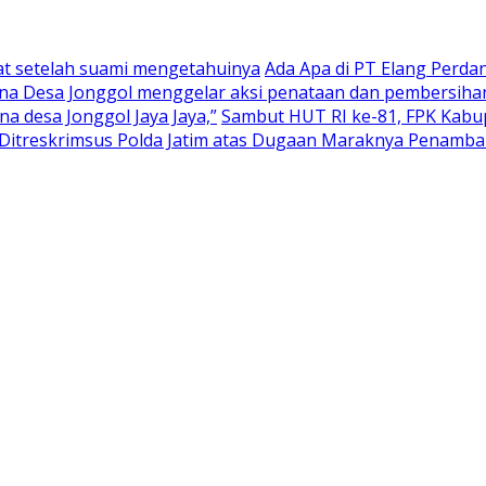
at setelah suami mengetahuinya
Ada Apa di PT Elang Perd
na Desa Jonggol menggelar aksi penataan dan pembersihan
 desa Jonggol Jaya Jaya,”
Sambut HUT RI ke-81, FPK Kab
itreskrimsus Polda Jatim atas Dugaan Maraknya Penambang