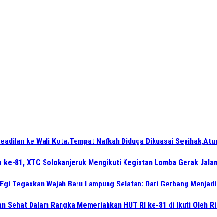
eadilan ke Wali Kota:Tempat Nafkah Diduga Dikuasai Sepihak,Atu
a ke-81, XTC Solokanjeruk Mengikuti Kegiatan Lomba Gerak Jala
 Egi Tegaskan Wajah Baru Lampung Selatan: Dari Gerbang Menjad
n Sehat Dalam Rangka Memeriahkan HUT RI ke-81 di Ikuti Oleh R