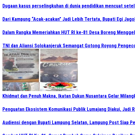
Dugaan kasus perselingkuhan di dunia pendidikan mencuat sete
Dari Kampung “Acak-acakan” Jadi Lebih Tertata, Bupati Egi Jago
Dalam Rangka Memeriahkan HUT RI ke-81 Desa Boreng Menggela
TNI dan Aliansi Solokanjeruk Semangat Gotong Royong Pengeco
Khidmat dan Penuh Makna, Ikatan Dukun Nusantara Gelar Milan
Penguatan Ekosistem Komunikasi Publik Lumajang Diakui, Jadi 
Audiensi dengan Bupati Lampung Selatan, Lampung Post Siap Per