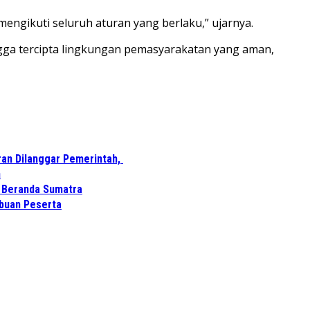
ngikuti seluruh aturan yang berlaku,” ujarnya.
ngga tercipta lingkungan pemasyarakatan yang aman,
ran Dilanggar Pemerintah,
n
i Beranda Sumatra
ibuan Peserta