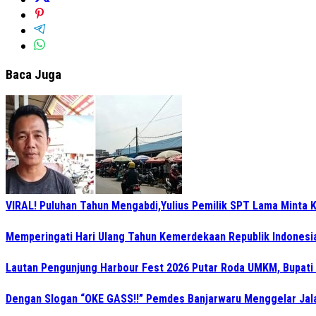
Baca Juga
VIRAL! Puluhan Tahun Mengabdi,Yulius Pemilik SPT Lama Minta K
Memperingati Hari Ulang Tahun Kemerdekaan Republik Indonesi
Lautan Pengunjung Harbour Fest 2026 Putar Roda UMKM, Bupati
Dengan Slogan “OKE GASS!!” Pemdes Banjarwaru Menggelar Jala