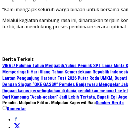
“Kami mengajak seluruh warga binaan untuk bersama-sama
Melalui kegiatan sambung rasa ini, diharapkan terjalin 
tertib, dan mendukung proses pembinaan secara optimal.
Berita Terkait
VIRAL! Puluhan Tahun Mengabdi,Yulius Pemilik SPT Lama Minta K
Memperingati Hari Ulang Tahun Kemerdekaan Republik Indonesi
Lautan Pengunjung Harbour Fest 2026 Putar Roda UMKM, Bupati
Dengan Slogan “OKE GASS!!” Pemdes Banjarwaru Menggelar Jala
Dugaan kasus perselingkuhan di dunia pendidikan mencuat sete
Dari Kampung “Acak-acakan” Jadi Lebih Tertata, Bupati Egi Jago
Penulis: Mulpulau
Editor: Mulpulau Kaperwil Riau
Sumber Berita
Komentar