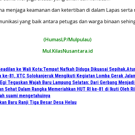
 menjaga keamanan dan ketertiban di dalam Lapas serta me
komunikasi yang baik antara petugas dan warga binaan sehi
(HumasLP/Mulpulau)
Mul.KilasNusantara.id
eadilan ke Wali Kota:Tempat Nafkah Diduga Dikuasai Sepihak,Atu
a ke-81, XTC Solokanjeruk Mengikuti Kegiatan Lomba Gerak Jala
 Egi Tegaskan Wajah Baru Lampung Selatan: Dari Gerbang Menjad
n Sehat Dalam Rangka Memeriahkan HUT RI ke-81 di Ikuti Oleh R
lah suami mengetahuinya
kan Baru Ranji Tiga Besar Desa Helau