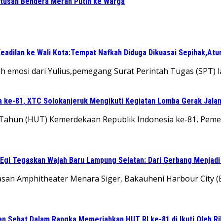
tusan Bendera Merah Putih ke Warga
eadilan ke Wali Kota:Tempat Nafkah Diduga Dikuasai Sepihak,Atu
 emosi dari Yulius,pemegang Surat Perintah Tugas (SPT) l
a ke-81, XTC Solokanjeruk Mengikuti Kegiatan Lomba Gerak Jala
g Tahun (HUT) Kemerdekaan Republik Indonesia ke-81, Pem
 Egi Tegaskan Wajah Baru Lampung Selatan: Dari Gerbang Menjad
n Amphitheater Menara Siger, Bakauheni Harbour City (
n Sehat Dalam Rangka Memeriahkan HUT RI ke-81 di Ikuti Oleh R