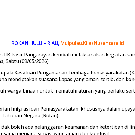
ROKAN HULU – RIAU,
Mulpulau.KilasNusantara.id
as IIB Pasir Pangarayan kembali melaksanakan kegiatan s
, Sabtu (09/05/2026).
Kepala Kesatuan Pengamanan Lembaga Pemasyarakatan (Ka. 
na menciptakan suasana Lapas yang aman, tertib, dan kond
uh warga binaan untuk mematuhi aturan yang berlaku ser
nterian Imigrasi dan Pemasyarakatan, khususnya dalam up
 Tahanan Negara (Rutan).
dak boleh ada pelanggaran keamanan dan ketertiban di li
-sama menjaga situasi yang aman dan kondusif.