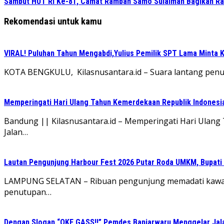
Sambut HUT RI Ke-81, Camat Rambah Samo Sulaiman Bagikan Ra
Rekomendasi untuk kamu
VIRAL! Puluhan Tahun Mengabdi,Yulius Pemilik SPT Lama Minta K
KOTA BENGKULU, Kilasnusantara.id – Suara lantang penuh
Memperingati Hari Ulang Tahun Kemerdekaan Republik Indonesi
Bandung || Kilasnusantara.id – Memperingati Hari Ulan
Jalan…
Lautan Pengunjung Harbour Fest 2026 Putar Roda UMKM, Bupati
LAMPUNG SELATAN – Ribuan pengunjung memadati kawasa
penutupan…
Dengan Slogan “OKE GASS!!” Pemdes Banjarwaru Menggelar Jala