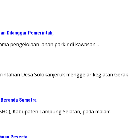
ran Dilanggar Pemerintah,
ama pengelolaan lahan parkir di kawasan…
n
erintahan Desa Solokanjeruk menggelar kegiatan Gerak
i Beranda Sumatra
BHC), Kabupaten Lampung Selatan, pada malam
ibuan Peserta