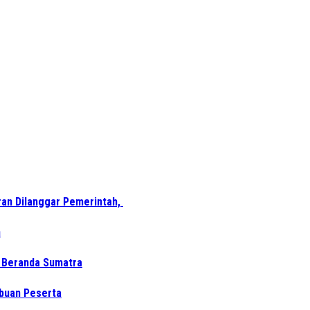
ran Dilanggar Pemerintah,
n
i Beranda Sumatra
ibuan Peserta