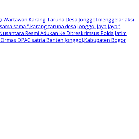
gi Wartawan
Karang Taruna Desa Jonggol menggelar aksi
ama sama “,karang taruna desa Jonggol Jaya Jaya,”
usantara Resmi Adukan Ke Ditreskrimsus Polda Jatim
a Ormas DPAC satria Banten Jonggol,Kabupaten Bogor