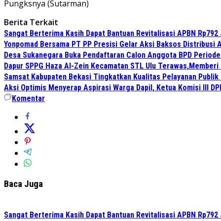
Pungksnya (Sutarman)
Berita Terkait
Sangat Berterima Kasih Dapat Bantuan Revitalisasi APBN Rp792 
Yonpomad Bersama PT PP Presisi Gelar Aksi Baksos Distribusi A
Desa Sukanegara Buka Pendaftaran Calon Anggota BPD Period
Dapur SPPG Haza Al-Zein Kecamatan STL Ulu Terawas,Memberi Kl
Samsat Kabupaten Bekasi Tingkatkan Kualitas Pelayanan Publik
Aksi Optimis Menyerap Aspirasi Warga Dapil, Ketua Komisi III D
Komentar
Baca Juga
Sangat Berterima Kasih Dapat Bantuan Revitalisasi APBN Rp792 