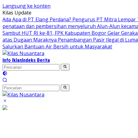
Langsung ke konten
Kilas Update
Ada Apa di PT Elang Perdana? Pengurus PT Mitra Lempar
penataan dan pembersihan menyeluruh Alun-Alun kecamata
Sambut HUT RI ke-81, FPK Kabupaten Bogor Gelar Gerak
atas Dugaan Maraknya Penambangan Pasir Ilegal di Luma
Salurkan Bantuan Air Bersih untuk Masyarakat
Info Iklan
Indeks Berita