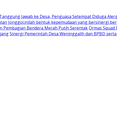
 Tanggung Jawab ke Desa, Penguasa Setempat Diduga Aler
n Jonggol.inilah bentuk kepemudaan yang bersinergi bers
an Pembagian Bendera Merah Putih Serentak
Ormas Squad N
jang
Sinergi Pemerintah Desa Weninggalih dan BPBD sert