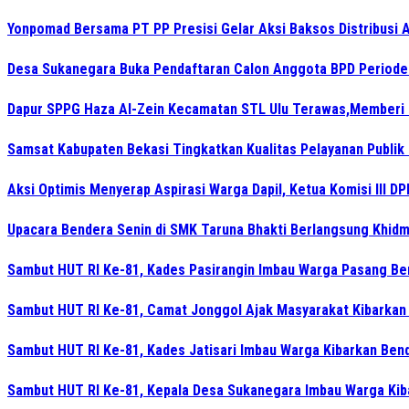
Yonpomad Bersama PT PP Presisi Gelar Aksi Baksos Distribusi A
Desa Sukanegara Buka Pendaftaran Calon Anggota BPD Period
Dapur SPPG Haza Al-Zein Kecamatan STL Ulu Terawas,Memberi Kl
Samsat Kabupaten Bekasi Tingkatkan Kualitas Pelayanan Publik
Aksi Optimis Menyerap Aspirasi Warga Dapil, Ketua Komisi III D
Upacara Bendera Senin di SMK Taruna Bhakti Berlangsung Khidm
Sambut HUT RI Ke-81, Kades Pasirangin Imbau Warga Pasang B
Sambut HUT RI Ke-81, Camat Jonggol Ajak Masyarakat Kibarkan
Sambut HUT RI Ke-81, Kades Jatisari Imbau Warga Kibarkan Ben
Sambut HUT RI Ke-81, Kepala Desa Sukanegara Imbau Warga Kib