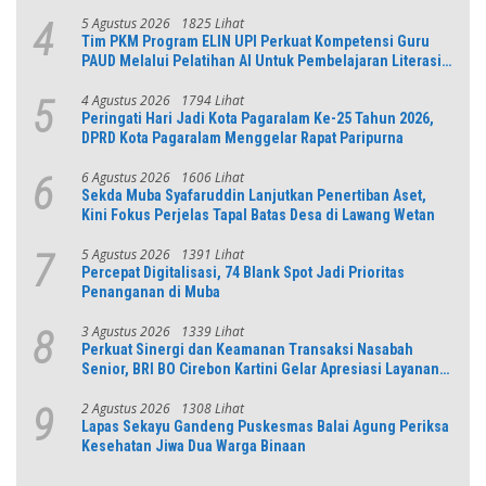
5 Agustus 2026
1825 Lihat
4
Tim PKM Program ELIN UPI Perkuat Kompetensi Guru
PAUD Melalui Pelatihan AI Untuk Pembelajaran Literasi
dan Numerasi
4 Agustus 2026
1794 Lihat
5
Peringati Hari Jadi Kota Pagaralam Ke-25 Tahun 2026,
DPRD Kota Pagaralam Menggelar Rapat Paripurna
6 Agustus 2026
1606 Lihat
6
Sekda Muba Syafaruddin Lanjutkan Penertiban Aset,
Kini Fokus Perjelas Tapal Batas Desa di Lawang Wetan
5 Agustus 2026
1391 Lihat
7
Percepat Digitalisasi, 74 Blank Spot Jadi Prioritas
Penanganan di Muba
3 Agustus 2026
1339 Lihat
8
Perkuat Sinergi dan Keamanan Transaksi Nasabah
Senior, BRI BO Cirebon Kartini Gelar Apresiasi Layanan
Pensiunan
2 Agustus 2026
1308 Lihat
9
Lapas Sekayu Gandeng Puskesmas Balai Agung Periksa
Kesehatan Jiwa Dua Warga Binaan