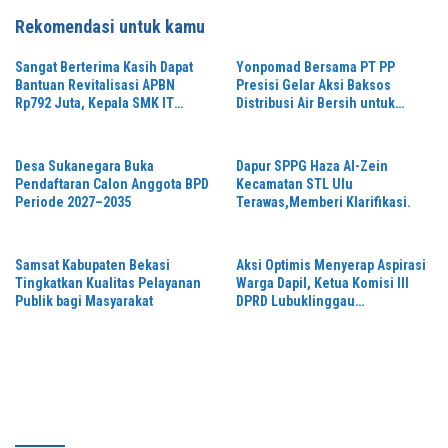
Rekomendasi untuk kamu
Sangat Berterima Kasih Dapat
Yonpomad Bersama PT PP
Bantuan Revitalisasi APBN
Presisi Gelar Aksi Baksos
Rp792 Juta, Kepala SMK IT
Distribusi Air Bersih untuk
Hidayatul Falah Sampaikan
Masyarakat
Apresiasi
Desa Sukanegara Buka
Dapur SPPG Haza Al-Zein
Pendaftaran Calon Anggota BPD
Kecamatan STL Ulu
Periode 2027–2035
Terawas,Memberi Klarifikasi.
Samsat Kabupaten Bekasi
Aksi Optimis Menyerap Aspirasi
Tingkatkan Kualitas Pelayanan
Warga Dapil, Ketua Komisi III
Publik bagi Masyarakat
DPRD Lubuklinggau
“Wansari”Kembali Gelar Reses
Di tahun 2026.