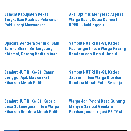
Samsat Kabupaten Bekasi
Aksi Optimis Menyerap Aspirasi
Tingkatkan Kualitas Pelayanan
Warga Dapil, Ketua Komisi III
Publik bagi Masyarakat
DPRD Lubuklinggau
“Wansari”Kembali Gelar Reses
Di tahun 2026.
Upacara Bendera Senin di SMK
Sambut HUT RI Ke-81, Kades
Taruna Bhakti Berlangsung
Pasirangin Imbau Warga Pasang
Khidmat, Dorong Kedisiplinan
Bendera dan Umbul-Umbul
Siswa
Sambut HUT RI Ke-81, Camat
Sambut HUT RI Ke-81, Kades
Jonggol Ajak Masyarakat
Jatisari Imbau Warga Kibarkan
Kibarkan Merah Putih
Bendera Merah Putih Sepanjang
Sepanjang Agustus
Agustus 2026
Sambut HUT RI Ke-81, Kepala
Warga dan Petani Desa Gunung
Desa Sukanegara Imbau Warga
Menyan Sambut Gembira
Kibarkan Bendera Merah Putih
Pembangunan Irigasi P3-TGAI
Selama Bulan Agustus