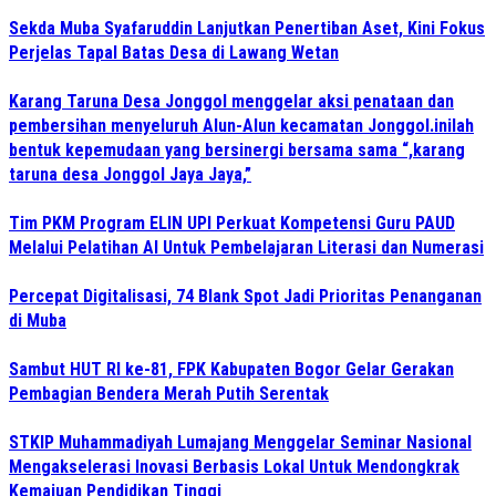
Sekda Muba Syafaruddin Lanjutkan Penertiban Aset, Kini Fokus
Perjelas Tapal Batas Desa di Lawang Wetan
Karang Taruna Desa Jonggol menggelar aksi penataan dan
pembersihan menyeluruh Alun-Alun kecamatan Jonggol.inilah
bentuk kepemudaan yang bersinergi bersama sama “,karang
taruna desa Jonggol Jaya Jaya,”
Tim PKM Program ELIN UPI Perkuat Kompetensi Guru PAUD
Melalui Pelatihan AI Untuk Pembelajaran Literasi dan Numerasi
Percepat Digitalisasi, 74 Blank Spot Jadi Prioritas Penanganan
di Muba
Sambut HUT RI ke-81, FPK Kabupaten Bogor Gelar Gerakan
Pembagian Bendera Merah Putih Serentak
STKIP Muhammadiyah Lumajang Menggelar Seminar Nasional
Mengakselerasi Inovasi Berbasis Lokal Untuk Mendongkrak
Kemajuan Pendidikan Tinggi