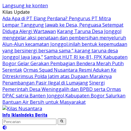
Langsung ke konten
Kilas Update
Ada Apa di PT Elang Perdana? Pengurus PT Mitra
Lempar Tanggung Jawab ke Desa, Penguasa Setempat
Diduga Alergi Wartawan
Karang Taruna Desa Jonggol
menggelar aksi penataan dan pembersihan menyeluruh
Alun-Alun kecamatan Jonggol.inilah bentuk kepemudaan
yang bersinergi bersama sama “,karang taruna desa
Jonggol Jaya Jaya,”
Sambut HUT RI ke-81, FPK Kabupaten
Bogor Gelar Gerakan Pembagian Bendera Merah Putih
Serentak
Ormas Squad Nusantara Resmi Adukan Ke
Ditreskrimsus Polda Jatim atas Dugaan Maraknya
Penambangan Pasir Ilegal di Lumajang
Sinergi
Pemerintah Desa Weninggalih dan BPBD serta Ormas
DPAC satria Banten Jonggol,Kabupaten Bogor Salurkan
Bantuan Air Bersih untuk Masyarakat
Info Iklan
Indeks Berita