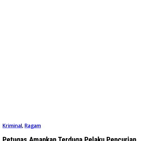
Kriminal
,
Ragam
Petugas Amankan Terduga Pelaku Pencurian