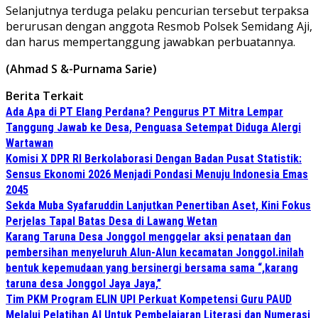
Selanjutnya terduga pelaku pencurian tersebut terpaksa
berurusan dengan anggota Resmob Polsek Semidang Aji,
dan harus mempertanggung jawabkan perbuatannya.
(Ahmad S &-Purnama Sarie)
Berita Terkait
Ada Apa di PT Elang Perdana? Pengurus PT Mitra Lempar
Tanggung Jawab ke Desa, Penguasa Setempat Diduga Alergi
Wartawan
Komisi X DPR RI Berkolaborasi Dengan Badan Pusat Statistik:
Sensus Ekonomi 2026 Menjadi Pondasi Menuju Indonesia Emas
2045
Sekda Muba Syafaruddin Lanjutkan Penertiban Aset, Kini Fokus
Perjelas Tapal Batas Desa di Lawang Wetan
Karang Taruna Desa Jonggol menggelar aksi penataan dan
pembersihan menyeluruh Alun-Alun kecamatan Jonggol.inilah
bentuk kepemudaan yang bersinergi bersama sama “,karang
taruna desa Jonggol Jaya Jaya,”
Tim PKM Program ELIN UPI Perkuat Kompetensi Guru PAUD
Melalui Pelatihan AI Untuk Pembelajaran Literasi dan Numerasi