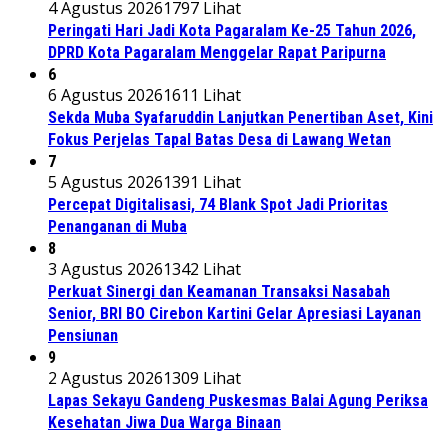
4 Agustus 2026
1797 Lihat
Peringati Hari Jadi Kota Pagaralam Ke-25 Tahun 2026,
DPRD Kota Pagaralam Menggelar Rapat Paripurna
6
6 Agustus 2026
1611 Lihat
Sekda Muba Syafaruddin Lanjutkan Penertiban Aset, Kini
Fokus Perjelas Tapal Batas Desa di Lawang Wetan
7
5 Agustus 2026
1391 Lihat
Percepat Digitalisasi, 74 Blank Spot Jadi Prioritas
Penanganan di Muba
8
3 Agustus 2026
1342 Lihat
Perkuat Sinergi dan Keamanan Transaksi Nasabah
Senior, BRI BO Cirebon Kartini Gelar Apresiasi Layanan
Pensiunan
9
2 Agustus 2026
1309 Lihat
Lapas Sekayu Gandeng Puskesmas Balai Agung Periksa
Kesehatan Jiwa Dua Warga Binaan