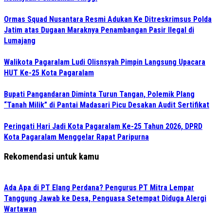
Ormas Squad Nusantara Resmi Adukan Ke Ditreskrimsus Polda
Jatim atas Dugaan Maraknya Penambangan Pasir Ilegal di
Lumajang
Walikota Pagaralam Ludi Olisnsyah Pimpin Langsung Upacara
HUT Ke-25 Kota Pagaralam
Bupati Pangandaran Diminta Turun Tangan, Polemik Plang
“Tanah Milik” di Pantai Madasari Picu Desakan Audit Sertifikat
Peringati Hari Jadi Kota Pagaralam Ke-25 Tahun 2026, DPRD
Kota Pagaralam Menggelar Rapat Paripurna
Rekomendasi untuk kamu
Ada Apa di PT Elang Perdana? Pengurus PT Mitra Lempar
Tanggung Jawab ke Desa, Penguasa Setempat Diduga Alergi
Wartawan