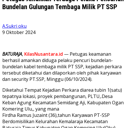
Bundelan Gulungan Tembaga Milik PT SSP
A.Sukri oku
9 Oktober 2024
BATURAJA
,
KilasNusantara.id
— Petugas keamanan
berhasil amankan diduga pelaku pencuri bundelan-
bundelan kabel tembaga milik PT SSP, kejadian perkara
tersebut diketahui dan dilaporkan oleh pihak karyawan
dan security PT.SSP, Minggu (06/10/2024).
Diketahui Tempat Kejadian Perkara diarea tubin 1(satu)
tepatnya lokasi, proyek pembangunan, PLTU,.Desa
Keban Agung Kecamatan Semidang Aji, Kabupaten Ogan
Komering Ulu,, yang mana
Firdha Ramus Juzaint (36),tahun Karyawan PT-SSP
Berdomisilikan Kelurahan Kemalaraja Kecamatan
Baturaja Timur Kabupaten Ogan Komering Ulu(Oku)