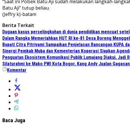
“Saat ini Polsek Batu Aji sudah melakukan langkah-lang
Batu Aji” tutup beliau.
(Jeffry k)-batam
Berita Terkait
Dugaan kasus perselingkuhan di dunia pendidikan mencuat sete
Dalam Rangka Memeriahkan HUT RI ke-81 Desa Boreng Menggela
Bupati Citra Pitriyami Sampaikan Penjelasan Rancangan KUPA d
Sinergi Pemkab Muba dan Kementerian Koperasi Siapkan Agenda 
Penguatan Ekosistem Komunikasi Publik Lumajang Diakui, Jadi 
Silaturahmi ke Mako PWI Kota Bogor, Kang Andy Jualan Gagasan 
Komentar
Baca Juga