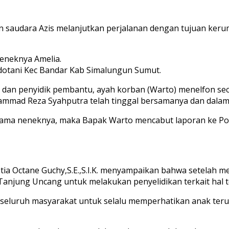
saudara Azis melanjutkan perjalanan dengan tujuan kerum
neneknya Amelia.
idotani Kec Bandar Kab Simalungun Sumut.
an penyidik pembantu, ayah korban (Warto) menelfon secar
mmad Reza Syahputra telah tinggal bersamanya dan dalam 
ama neneknya, maka Bapak Warto mencabut laporan ke Pols
stia Octane Guchy,S.E.,S.I.K. menyampaikan bahwa setelah 
anjung Uncang untuk melakukan penyelidikan terkait hal 
seluruh masyarakat untuk selalu memperhatikan anak terut