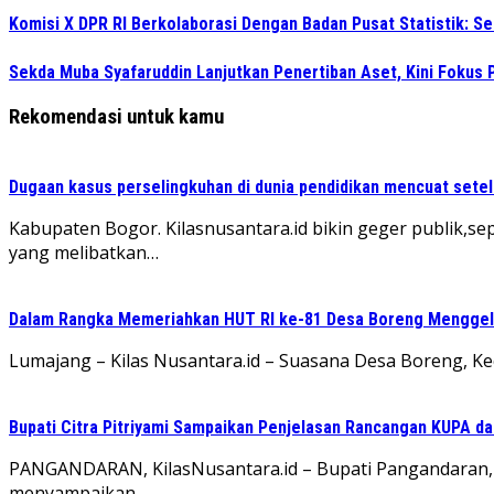
Komisi X DPR RI Berkolaborasi Dengan Badan Pusat Statistik: 
Sekda Muba Syafaruddin Lanjutkan Penertiban Aset, Kini Fokus 
Rekomendasi untuk kamu
Dugaan kasus perselingkuhan di dunia pendidikan mencuat sete
Kabupaten Bogor. Kilasnusantara.id bikin geger publik,s
yang melibatkan…
Dalam Rangka Memeriahkan HUT RI ke-81 Desa Boreng Menggela
Lumajang – Kilas Nusantara.id – Suasana Desa Boreng, K
Bupati Citra Pitriyami Sampaikan Penjelasan Rancangan KUPA d
PANGANDARAN, KilasNusantara.id – Bupati Pangandaran, Hj
menyampaikan…