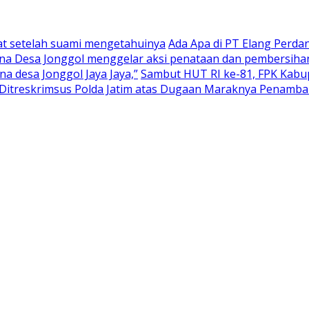
at setelah suami mengetahuinya
Ada Apa di PT Elang Perd
na Desa Jonggol menggelar aksi penataan dan pembersihan
 desa Jonggol Jaya Jaya,”
Sambut HUT RI ke-81, FPK Kab
itreskrimsus Polda Jatim atas Dugaan Maraknya Penambang