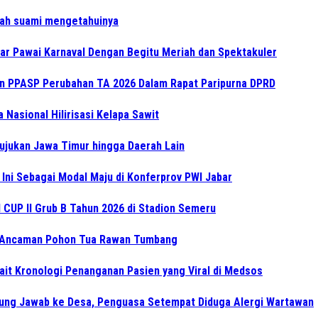
lah suami mengetahuinya
r Pawai Karnaval Dengan Begitu Meriah dan Spektakuler
an PPASP Perubahan TA 2026 Dalam Rapat Paripurna DPRD
Nasional Hilirisasi Kelapa Sawit
Rujukan Jawa Timur hingga Daerah Lain
Ini Sebagai Modal Maju di Konferprov PWI Jabar
CUP II Grub B Tahun 2026 di Stadion Semeru
 Ancaman Pohon Tua Rawan Tumbang
ait Kronologi Penanganan Pasien yang Viral di Medsos
gung Jawab ke Desa, Penguasa Setempat Diduga Alergi Wartawan