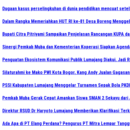
Dugaan kasus perselingkuhan di dunia pendidikan mencuat sete
Dalam Rangka Memeriahkan HUT RI ke-81 Desa Boreng Menggela
Bupati Citra Pitriyami Sampaikan Penjelasan Rancangan KUPA d
Sinergi Pemkab Muba dan Kementerian Koperasi Siapkan Agenda 
Penguatan Ekosistem Komunikasi Publik Lumajang Diakui, Jadi 
Silaturahmi ke Mako PWI Kota Bogor, Kang Andy Jualan Gagasan 
PSSI Kabupaten Lumajang Menggelar Turnamen Sepak Bola PKDI 
Pemkab Muba Gerak Cepat Amankan Siswa SMAN 2 Sekayu dari
Direktur RSUD Dr Haryoto Lumajang Memberikan Klarifikasi Terk
Ada Apa di PT Elang Perdana? Pengurus PT Mitra Lempar Tang