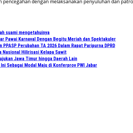
kah pencegahan dengan melaksanakan penyuluhan dan patrol
lah suami mengetahuinya
r Pawai Karnaval Dengan Begitu Meriah dan Spektakuler
an PPASP Perubahan TA 2026 Dalam Rapat Paripurna DPRD
Nasional Hilirisasi Kelapa Sawit
Rujukan Jawa Timur hingga Daerah Lain
Ini Sebagai Modal Maju di Konferprov PWI Jabar