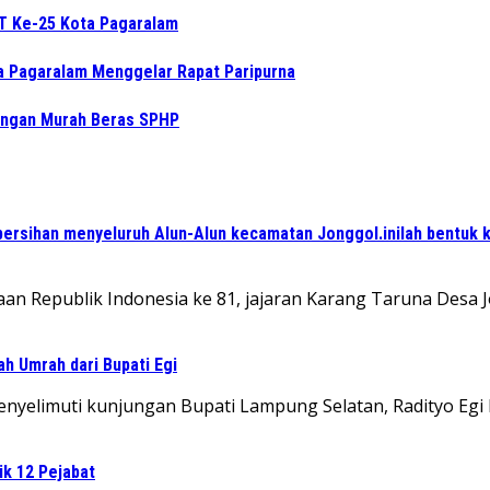
UT Ke-25 Kota Pagaralam
ta Pagaralam Menggelar Rapat Paripurna
angan Murah Beras SPHP
ersihan menyeluruh Alun-Alun kecamatan Jonggol.inilah bentuk 
an Republik Indonesia ke 81, jajaran Karang Taruna Desa
ah Umrah dari Bupati Egi
elimuti kunjungan Bupati Lampung Selatan, Radityo Egi 
ik 12 Pejabat