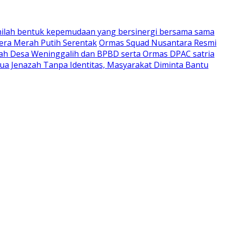
nilah bentuk kepemudaan yang bersinergi bersama sama
era Merah Putih Serentak
Ormas Squad Nusantara Resmi
tah Desa Weninggalih dan BPBD serta Ormas DPAC satria
a Jenazah Tanpa Identitas, Masyarakat Diminta Bantu