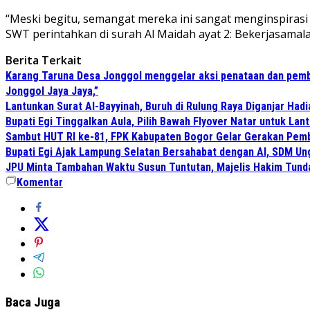
“Meski begitu, semangat mereka ini sangat menginspirasi 
SWT perintahkan di surah Al Maidah ayat 2: Bekerjasamal
Berita Terkait
Karang Taruna Desa Jonggol menggelar aksi penataan dan pemb
Jonggol Jaya Jaya,”
Lantunkan Surat Al-Bayyinah, Buruh di Rulung Raya Diganjar Hadi
Bupati Egi Tinggalkan Aula, Pilih Bawah Flyover Natar untuk Lant
Sambut HUT RI ke-81, FPK Kabupaten Bogor Gelar Gerakan Pem
Bupati Egi Ajak Lampung Selatan Bersahabat dengan AI, SDM Un
JPU Minta Tambahan Waktu Susun Tuntutan, Majelis Hakim Tund
Komentar
Baca Juga