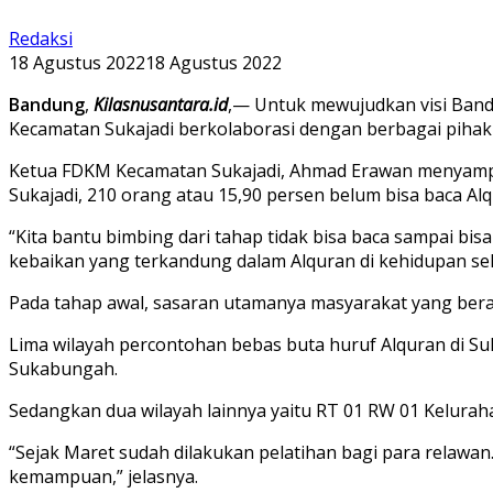
Redaksi
18 Agustus 2022
18 Agustus 2022
Bandung
,
Kilasnusantara.id
,— Untuk mewujudkan visi Band
Kecamatan Sukajadi berkolaborasi dengan berbagai pihak
Ketua FDKM Kecamatan Sukajadi, Ahmad Erawan menyampaikan
Sukajadi, 210 orang atau 15,90 persen belum bisa baca Alq
“Kita bantu bimbing dari tahap tidak bisa baca sampai bi
kebaikan yang terkandung dalam Alquran di kehidupan seh
Pada tahap awal, sasaran utamanya masyarakat yang berada
Lima wilayah percontohan bebas buta huruf Alquran di Su
Sukabungah.
Sedangkan dua wilayah lainnya yaitu RT 01 RW 01 Kelura
“Sejak Maret sudah dilakukan pelatihan bagi para relaw
kemampuan,” jelasnya.