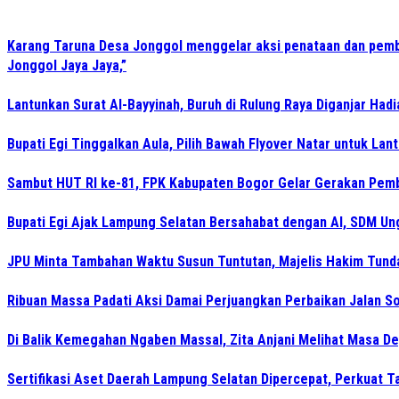
Karang Taruna Desa Jonggol menggelar aksi penataan dan pemb
Jonggol Jaya Jaya,”
Lantunkan Surat Al-Bayyinah, Buruh di Rulung Raya Diganjar Hadi
Bupati Egi Tinggalkan Aula, Pilih Bawah Flyover Natar untuk Lant
Sambut HUT RI ke-81, FPK Kabupaten Bogor Gelar Gerakan Pem
Bupati Egi Ajak Lampung Selatan Bersahabat dengan AI, SDM Un
JPU Minta Tambahan Waktu Susun Tuntutan, Majelis Hakim Tund
Ribuan Massa Padati Aksi Damai Perjuangkan Perbaikan Jalan 
Di Balik Kemegahan Ngaben Massal, Zita Anjani Melihat Masa D
Sertifikasi Aset Daerah Lampung Selatan Dipercepat, Perkuat T