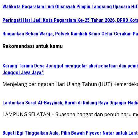
Walikota Pagaralam Ludi Olisnsyah Pimpin Langsung Upacara H
Peringati Hari Jadi Kota Pagaralam Ke-25 Tahun 2026, DPRD Ko
Ringankan Beban Warga, Polsek Rambah Samo Gelar Gerakan P
Rekomendasi untuk kamu
Karang Taruna Desa Jonggol menggelar aksi penataan dan pemb
Jonggol Jaya Jaya,”
‎Menjelang peringatan Hari Ulang Tahun (HUT) Kemerdeka
Lantunkan Surat Al-Bayyinah, Buruh di Rulung Raya Diganjar Hadi
LAMPUNG SELATAN – Suasana hangat dan penuh haru meny
Bupati Egi Tinggalkan Aula, Pilih Bawah Flyover Natar untuk Lant