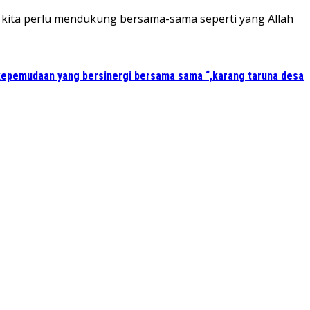
u kita perlu mendukung bersama-sama seperti yang Allah
kepemudaan yang bersinergi bersama sama “,karang taruna desa