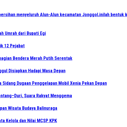
ersihan menyeluruh Alun-Alun kecamatan Jonggol.inilah bentuk 
ah Umrah dari Bupati Egi
ik 12 Pejabat
bagian Bendera Merah Putih Serentak
ggul Disiapkan Hadapi Masa Depan
a Sidang Dugaan Penggelapan Mobil Xenia Pekan Depan
Sontang–Duri, Suara Rakyat Menggema
epan Wisata Budaya Balinuraga
ata Kelola dan Nilai MCSP KPK