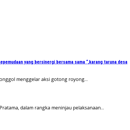
kepemudaan yang bersinergi bersama sama “,karang taruna desa
 Jonggol menggelar aksi gotong royong…
Pratama, dalam rangka meninjau pelaksanaan…