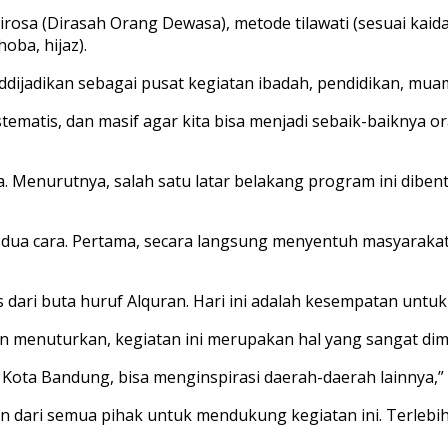
osa (Dirasah Orang Dewasa), metode tilawati (sesuai kaida
oba, hijaz).
dijadikan sebagai pusat kegiatan ibadah, pendidikan, muam
istematis, dan masif agar kita bisa menjadi sebaik-baiknya
a. Menurutnya, salah satu latar belakang program ini dibe
 dua cara. Pertama, secara langsung menyentuh masyarakat
s dari buta huruf Alquran. Hari ini adalah kesempatan untuk
menuturkan, kegiatan ini merupakan hal yang sangat dimul
i Kota Bandung, bisa menginspirasi daerah-daerah lainnya,” 
kan dari semua pihak untuk mendukung kegiatan ini. Terlebi