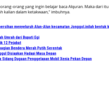
orang-orang yang ingin belajar baca Alquran. Maka dari it
ah kalian dalam ketakwaan,” imbuhnya.
ersihan menyeluruh Alun-Alun kecamatan Jonggol.inilah bentuk 
ah Umrah dari Bupati Egi
ik 12 Pejabat
bagian Bendera Merah Putih Serentak
ggul Disiapkan Hadapi Masa Depan
a Sidang Dugaan Penggelapan Mobil Xenia Pekan Depan