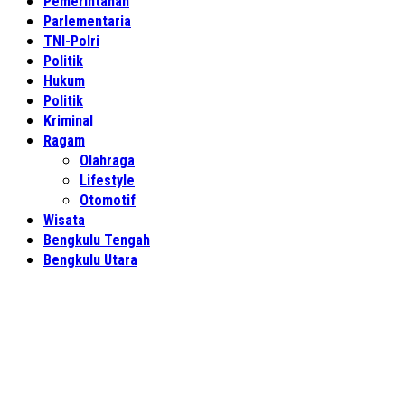
Pemerintahan
Parlementaria
TNI-Polri
Politik
Hukum
Politik
Kriminal
Ragam
Olahraga
Lifestyle
Otomotif
Wisata
Bengkulu Tengah
Bengkulu Utara