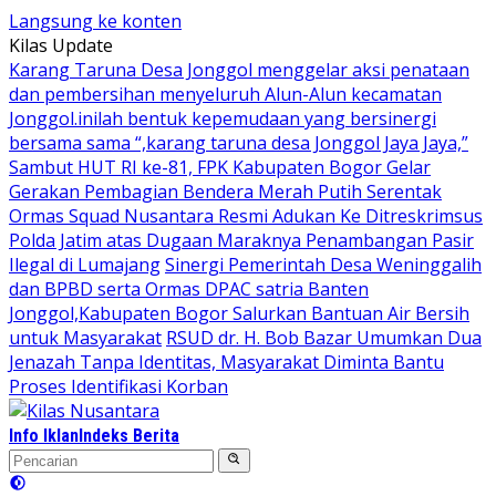
Langsung ke konten
Kilas Update
Karang Taruna Desa Jonggol menggelar aksi penataan
dan pembersihan menyeluruh Alun-Alun kecamatan
Jonggol.inilah bentuk kepemudaan yang bersinergi
bersama sama “,karang taruna desa Jonggol Jaya Jaya,”
Sambut HUT RI ke-81, FPK Kabupaten Bogor Gelar
Gerakan Pembagian Bendera Merah Putih Serentak
Ormas Squad Nusantara Resmi Adukan Ke Ditreskrimsus
Polda Jatim atas Dugaan Maraknya Penambangan Pasir
Ilegal di Lumajang
Sinergi Pemerintah Desa Weninggalih
dan BPBD serta Ormas DPAC satria Banten
Jonggol,Kabupaten Bogor Salurkan Bantuan Air Bersih
untuk Masyarakat
RSUD dr. H. Bob Bazar Umumkan Dua
Jenazah Tanpa Identitas, Masyarakat Diminta Bantu
Proses Identifikasi Korban
Info Iklan
Indeks Berita