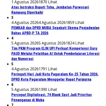
1 Agustus 2026
1870 Lihat
Atas Instruksi Bupati Toha, Jembatan Purwosari
Rampung Diperbaiki
3
4 Agustus 2026
4 Agustus 2026
1859 Lihat
PEMKAB dan DPRD MUBA Sepakati Skema Penjadwalan
Bahas APBD-P TA 2026
4
5 Agustus 2026
5 Agustus 2026
1824 Lihat
Tim PKM Program ELIN UPI Perkuat Kompetensi Guru
PAUD Melalui Pelatihan AI Untuk Pembelajaran Literasi
dan Numerasi
5
4 Agustus 2026
1791 Lihat
Peringati Hari Jadi Kota Pagaralam Ke-25 Tahun 2026,
DPRD Kota Pagaralam Menggelar Rapat Paripurna
6
5 Agustus 2026
1390 Lihat
Percepat Digitalisasi, 74 Blank Spot Jadi Prioritas
Penanganan di Muba
7