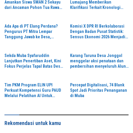
Amankan Siswa SMAN 2 Sekayu
Lumajang Memberikan
dari Ancaman Pohon Tua Rawan
Klarifikasi Terkait Kronologi
Tumbang
Penanganan Pasien yang Viral
di Medsos
Ada Apa di PT Elang Perdana?
Komisi X DPR RI Berkolaborasi
Pengurus PT Mitra Lempar
Dengan Badan Pusat Statistik:
Tanggung Jawab ke Desa,
Sensus Ekonomi 2026 Menjadi
Penguasa Setempat Diduga
Pondasi Menuju Indonesia
Alergi Wartawan
Emas 2045
Sekda Muba Syafaruddin
Karang Taruna Desa Jonggol
Lanjutkan Penertiban Aset, Kini
menggelar aksi penataan dan
Fokus Perjelas Tapal Batas Desa
pembersihan menyeluruh Alun-
di Lawang Wetan
Alun kecamatan Jonggol.inilah
bentuk kepemudaan yang
bersinergi bersama sama
Tim PKM Program ELIN UPI
Percepat Digitalisasi, 74 Blank
“,karang taruna desa Jonggol
Perkuat Kompetensi Guru PAUD
Spot Jadi Prioritas Penanganan
Jaya Jaya,”
Melalui Pelatihan AI Untuk
di Muba
Pembelajaran Literasi dan
Numerasi
Rekomendasi untuk kamu