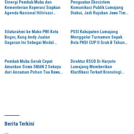
Sinergi Pemkab Muba dan
Penguatan Ekosistem
Kementerian Koperasi Siapkan
Komunikasi Publik Lumajang
Agenda Nasional Hilirisasi
Diakui, Jadi Rujukan Jawa Timur
Kelapa Sawit
hingga Daerah Lain
Silaturahmi ke Mako PWI Kota
PSSI Kabupaten Lumajang
Bogor, Kang Andy Jualan
Menggelar Turnamen Sepak
Gagasan Ini Sebagai Modal
Bola PKDI CUP II Grub B Tahun
Maju di Konferprov PWI Jabar
2026 di Stadion Semeru
Pemkab Muba Gerak Cepat
Direktur RSUD Dr Haryoto
Amankan Siswa SMAN 2 Sekayu
Lumajang Memberikan
dari Ancaman Pohon Tua Rawan
Klarifikasi Terkait Kronologi
Tumbang
Penanganan Pasien yang Viral
di Medsos
Berita Terkini