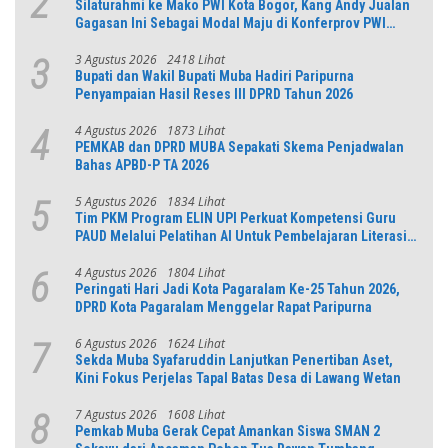
2
Silaturahmi ke Mako PWI Kota Bogor, Kang Andy Jualan
Gagasan Ini Sebagai Modal Maju di Konferprov PWI
Jabar
3 Agustus 2026
2418 Lihat
3
Bupati dan Wakil Bupati Muba Hadiri Paripurna
Penyampaian Hasil Reses III DPRD Tahun 2026
4 Agustus 2026
1873 Lihat
4
PEMKAB dan DPRD MUBA Sepakati Skema Penjadwalan
Bahas APBD-P TA 2026
5 Agustus 2026
1834 Lihat
5
Tim PKM Program ELIN UPI Perkuat Kompetensi Guru
PAUD Melalui Pelatihan AI Untuk Pembelajaran Literasi
dan Numerasi
4 Agustus 2026
1804 Lihat
6
Peringati Hari Jadi Kota Pagaralam Ke-25 Tahun 2026,
DPRD Kota Pagaralam Menggelar Rapat Paripurna
6 Agustus 2026
1624 Lihat
7
Sekda Muba Syafaruddin Lanjutkan Penertiban Aset,
Kini Fokus Perjelas Tapal Batas Desa di Lawang Wetan
7 Agustus 2026
1608 Lihat
8
Pemkab Muba Gerak Cepat Amankan Siswa SMAN 2