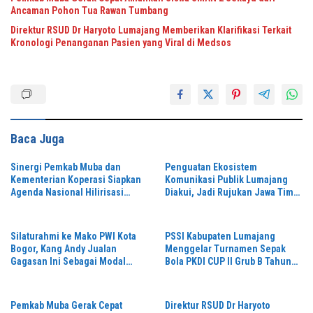
Ancaman Pohon Tua Rawan Tumbang
Direktur RSUD Dr Haryoto Lumajang Memberikan Klarifikasi Terkait
Kronologi Penanganan Pasien yang Viral di Medsos
Baca Juga
Sinergi Pemkab Muba dan
Penguatan Ekosistem
Kementerian Koperasi Siapkan
Komunikasi Publik Lumajang
Agenda Nasional Hilirisasi
Diakui, Jadi Rujukan Jawa Timur
Kelapa Sawit
hingga Daerah Lain
Silaturahmi ke Mako PWI Kota
PSSI Kabupaten Lumajang
Bogor, Kang Andy Jualan
Menggelar Turnamen Sepak
Gagasan Ini Sebagai Modal
Bola PKDI CUP II Grub B Tahun
Maju di Konferprov PWI Jabar
2026 di Stadion Semeru
Pemkab Muba Gerak Cepat
Direktur RSUD Dr Haryoto