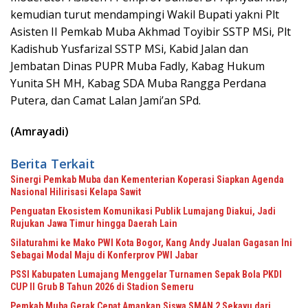
kemudian turut mendampingi Wakil Bupati yakni Plt
Asisten II Pemkab Muba Akhmad Toyibir SSTP MSi, Plt
Kadishub Yusfarizal SSTP MSi, Kabid Jalan dan
Jembatan Dinas PUPR Muba Fadly, Kabag Hukum
Yunita SH MH, Kabag SDA Muba Rangga Perdana
Putera, dan Camat Lalan Jami’an SPd.
(Amrayadi)
Berita Terkait
Sinergi Pemkab Muba dan Kementerian Koperasi Siapkan Agenda
Nasional Hilirisasi Kelapa Sawit
Penguatan Ekosistem Komunikasi Publik Lumajang Diakui, Jadi
Rujukan Jawa Timur hingga Daerah Lain
Silaturahmi ke Mako PWI Kota Bogor, Kang Andy Jualan Gagasan Ini
Sebagai Modal Maju di Konferprov PWI Jabar
PSSI Kabupaten Lumajang Menggelar Turnamen Sepak Bola PKDI
CUP II Grub B Tahun 2026 di Stadion Semeru
Pemkab Muba Gerak Cepat Amankan Siswa SMAN 2 Sekayu dari