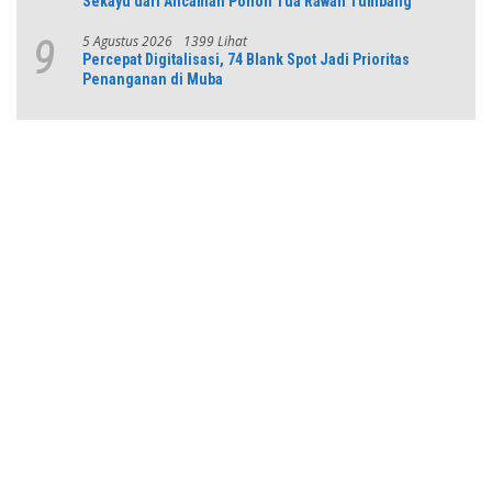
Sekayu dari Ancaman Pohon Tua Rawan Tumbang
5 Agustus 2026
1399 Lihat
9
Percepat Digitalisasi, 74 Blank Spot Jadi Prioritas
Penanganan di Muba