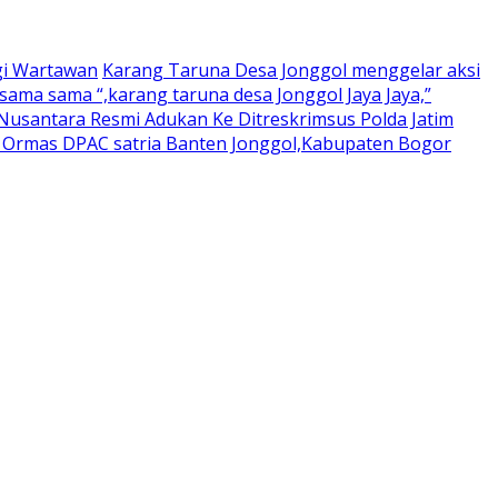
gi Wartawan
Karang Taruna Desa Jonggol menggelar aksi
ama sama “,karang taruna desa Jonggol Jaya Jaya,”
usantara Resmi Adukan Ke Ditreskrimsus Polda Jatim
a Ormas DPAC satria Banten Jonggol,Kabupaten Bogor