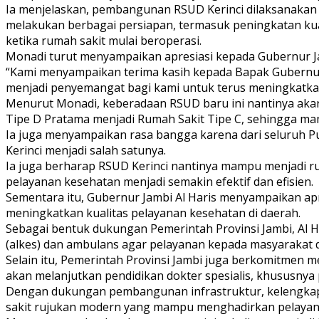
Ia menjelaskan, pembangunan RSUD Kerinci dilaksanakan d
melakukan berbagai persiapan, termasuk peningkatan ku
ketika rumah sakit mulai beroperasi.
Monadi turut menyampaikan apresiasi kepada Gubernur J
“Kami menyampaikan terima kasih kepada Bapak Gubernu
menjadi penyemangat bagi kami untuk terus meningkatkan
Menurut Monadi, keberadaan RSUD baru ini nantinya akan d
Tipe D Pratama menjadi Rumah Sakit Tipe C, sehingga ma
Ia juga menyampaikan rasa bangga karena dari seluruh
Kerinci menjadi salah satunya.
Ia juga berharap RSUD Kerinci nantinya mampu menjadi ru
pelayanan kesehatan menjadi semakin efektif dan efisien.
Sementara itu, Gubernur Jambi Al Haris menyampaikan apr
meningkatkan kualitas pelayanan kesehatan di daerah.
Sebagai bentuk dukungan Pemerintah Provinsi Jambi, Al
(alkes) dan ambulans agar pelayanan kepada masyarakat d
Selain itu, Pemerintah Provinsi Jambi juga berkomitme
akan melanjutkan pendidikan dokter spesialis, khususnya 
Dengan dukungan pembangunan infrastruktur, kelengkapan
sakit rujukan modern yang mampu menghadirkan pelayanan