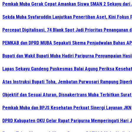
Pemkab Muba Gerak Cepat Amankan Siswa SMAN 2 Sekayu dari
Sekda Muba Syafaruddin Lanjutkan Penertiban Aset, Kini Fokus 
Percepat Digitalisasi, 74 Blank Spot Jadi Prioritas Penanganan 
PEMKAB dan DPRD MUBA Sepakati Skema Penjadwalan Bahas AP
Bupati dan Wakil Bupati Muba Hadiri Paripurna Penyampaian Hasi
Lapas Sekayu Gandeng Puskesmas Balai Agung Periksa Kesehat
Atas Instruksi Bupati Toha, Jembatan Purwosari Rampung Diperb
Objektif dan Sesuai Aturan, Disnakertrans Muba Terbitkan Sura
Pemkab Muba dan BPJS Kesehatan Perkuat Sinergi Layanan JKN
DPRD Kabupaten OKU Gelar Rapat Paripurna Memperingati Hari 