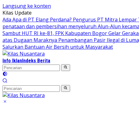
Langsung ke konten
Kilas Update
Ada Apa di PT Elang Perdana? Pengurus PT Mitra Lempar
penataan dan pembersihan menyeluruh Alun-Alun kecamata
Sambut HUT RI ke-81, FPK Kabupaten Bogor Gelar Gerak
atas Dugaan Maraknya Penambangan Pasir Ilegal di Luma
Salurkan Bantuan Air Bersih untuk Masyarakat
Info Iklan
Indeks Berita