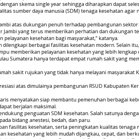
engan skema single year sehingga diharapkan dapat selesai
alitas sumber daya manusia (SDM) tenaga kesehatan agar
ambi atas dukungan penuh terhadap pembangunan sektor k
r Jambi yang terus memberikan perhatian dan dukungan t
 pelayanan kesehatan bagi masyarakat,” katanya.
ilengkapi berbagai fasilitas kesehatan modern. Selain itu
mpu memberikan pelayanan kesehatan yang lebih lengkap d
 Pulau Sumatera hanya terdapat empat rumah sakit yang 
mah sakit rujukan yang tidak hanya melayani masyarakat Ka
esiasi atas dimulainya pembangunan RSUD Kabupaten Kerinc
 Haris menyatakan siap membantu pemenuhan berbagai keb
apat berjalan maksimal.
n mendukung penguatan SDM kesehatan. Salah satunya deng
pada bidang anestesi, bedah, dan paru.
 fasilitas kesehatan, serta peningkatan kualitas tenaga
 kesehatan yang lebih mudah dijangkau, cepat, dan berkua