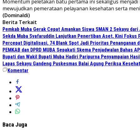
Momentum peletakan batu pertama ini sekaligus menjadi b
mewujudkan pemerataan pelayanan kesehatan serta mening
(Dominaldi)
Berita Terkait
Pemkab Muba Gerak Cepat Amankan Siswa SMAN 2 Sekayu dari
Sekda Muba Syafaruddin Lanjutkan Penertiban Aset, Kini Fokus 
Percepat Digitalisasi, 74 Blank Spot Jadi Prioritas Penanganan 
PEMKAB dan DPRD MUBA Sepakati Skema Penjadwalan Bahas AP
Bupati dan Wakil Bupati Muba Hadiri Paripurna Penyampaian Hasi
Lapas Sekayu Gandeng Puskesmas Balai Agung Periksa Kesehat
Komentar
Baca Juga