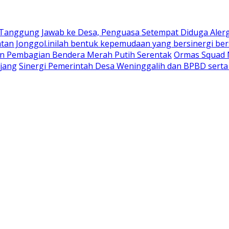
 Tanggung Jawab ke Desa, Penguasa Setempat Diduga Aler
n Jonggol.inilah bentuk kepemudaan yang bersinergi bers
an Pembagian Bendera Merah Putih Serentak
Ormas Squad N
jang
Sinergi Pemerintah Desa Weninggalih dan BPBD sert