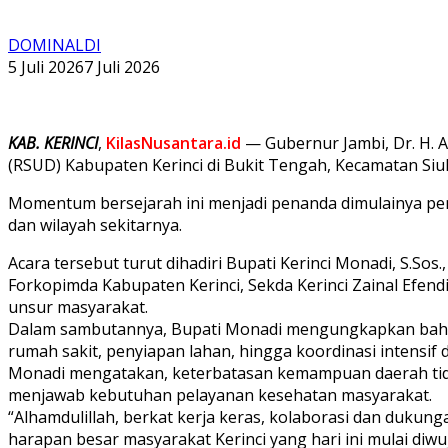
DOMINALDI
5 Juli 2026
7 Juli 2026
KAB. KERINCI
,
KilasNusantara.id
— Gubernur Jambi, Dr. H. 
(RSUD) Kabupaten Kerinci di Bukit Tengah, Kecamatan Siul
Momentum bersejarah ini menjadi penanda dimulainya pe
dan wilayah sekitarnya.
Acara tersebut turut dihadiri Bupati Kerinci Monadi, S.Sos.
Forkopimda Kabupaten Kerinci, Sekda Kerinci Zainal Efendi
unsur masyarakat.
Dalam sambutannya, Bupati Monadi mengungkapkan bahwa 
rumah sakit, penyiapan lahan, hingga koordinasi intensi
Monadi mengatakan, keterbatasan kemampuan daerah tid
menjawab kebutuhan pelayanan kesehatan masyarakat.
“Alhamdulillah, berkat kerja keras, kolaborasi dan dukun
harapan besar masyarakat Kerinci yang hari ini mulai diwu