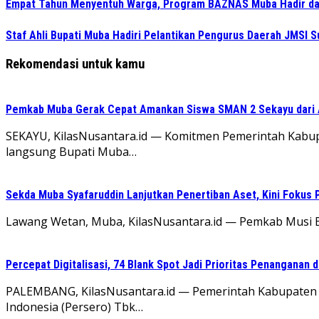
Empat Tahun Menyentuh Warga, Program BAZNAS Muba Hadir da
Staf Ahli Bupati Muba Hadiri Pelantikan Pengurus Daerah JMSI
Rekomendasi untuk kamu
Pemkab Muba Gerak Cepat Amankan Siswa SMAN 2 Sekayu dari
SEKAYU, KilasNusantara.id — Komitmen Pemerintah Kabup
langsung Bupati Muba…
Sekda Muba Syafaruddin Lanjutkan Penertiban Aset, Kini Fokus 
Lawang Wetan, Muba, KilasNusantara.id — Pemkab Musi B
Percepat Digitalisasi, 74 Blank Spot Jadi Prioritas Penanganan 
PALEMBANG, KilasNusantara.id — Pemerintah Kabupaten
Indonesia (Persero) Tbk…