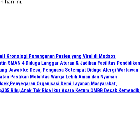
 hari ini.
ait Kronologi Penanganan Pasien yang Viral di Medsos
in SMAN 4 Diduga Langgar Aturan & Jadikan Fasilitas Pendidikan
gung Jawab ke Desa, Penguasa Setempat Diduga Alergi Wartawan
atan Pastikan Mobilitas Warga Lebih Aman dan Nyaman
lsek,Penyegaran Organisasi Demi Layanan Masyarakat,
Rp305 Ribu,Anak Tak Bisa Ikut Acara Ketum OMBB Desak Kemendik