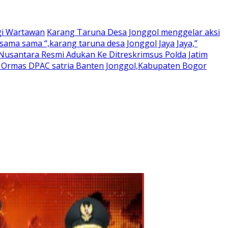
gi Wartawan
Karang Taruna Desa Jonggol menggelar aksi
ama sama “,karang taruna desa Jonggol Jaya Jaya,”
usantara Resmi Adukan Ke Ditreskrimsus Polda Jatim
a Ormas DPAC satria Banten Jonggol,Kabupaten Bogor