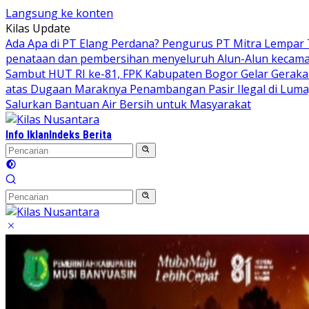
Langsung ke konten
Kilas Update
Ada Apa di PT Elang Perdana? Pengurus PT Mitra Lempar
penataan dan pembersihan menyeluruh Alun-Alun kecamata
Sambut HUT RI ke-81, FPK Kabupaten Bogor Gelar Gerak
atas Dugaan Maraknya Penambangan Pasir Ilegal di Luma
Salurkan Bantuan Air Bersih untuk Masyarakat
Info Iklan
Indeks Berita