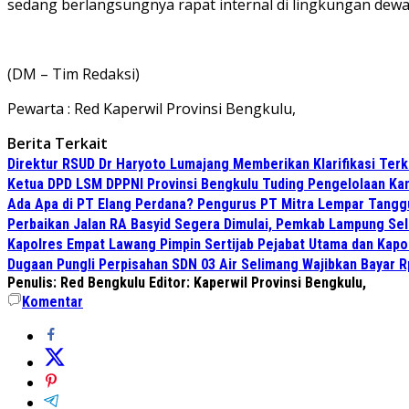
sedang berlangsungnya rapat internal di lingkungan dewan
(DM – Tim Redaksi)
Pewarta : Red Kaperwil Provinsi Bengkulu,
Berita Terkait
Direktur RSUD Dr Haryoto Lumajang Memberikan Klarifikasi Terk
Ketua DPD LSM DPPNI Provinsi Bengkulu Tuding Pengelolaan Kant
Ada Apa di PT Elang Perdana? Pengurus PT Mitra Lempar Tang
Perbaikan Jalan RA Basyid Segera Dimulai, Pemkab Lampung Sel
Kapolres Empat Lawang Pimpin Sertijab Pejabat Utama dan Kapo
Dugaan Pungli Perpisahan SDN 03 Air Selimang Wajibkan Bayar 
Penulis: Red Bengkulu
Editor: Kaperwil Provinsi Bengkulu,
Komentar