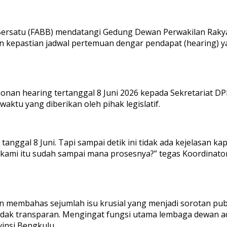
Bersatu (FABB) mendatangi Gedung Dewan Perwakilan Rakyat
n kepastian jadwal pertemuan dengar pendapat (hearing) 
nan hearing tertanggal 8 Juni 2026 kepada Sekretariat D
ktu yang diberikan oleh pihak legislatif.
nggal 8 Juni. Tapi sampai detik ini tidak ada kejelasan ka
ami itu sudah sampai mana prosesnya?” tegas Koordinator
membahas sejumlah isu krusial yang menjadi sorotan publi
i tidak transparan. Mengingat fungsi utama lembaga dewan
vinsi Bengkulu.