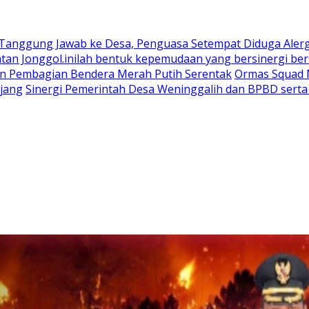
 Tanggung Jawab ke Desa, Penguasa Setempat Diduga Aler
n Jonggol.inilah bentuk kepemudaan yang bersinergi bers
an Pembagian Bendera Merah Putih Serentak
Ormas Squad N
jang
Sinergi Pemerintah Desa Weninggalih dan BPBD sert