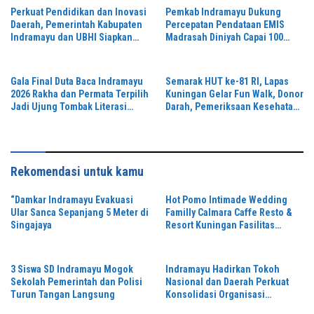
Perkuat Pendidikan dan Inovasi
Pemkab Indramayu Dukung
Daerah, Pemerintah Kabupaten
Percepatan Pendataan EMIS
Indramayu dan UBHI Siapkan
Madrasah Diniyah Capai 100
Kolaborasi Strategi
Persen
Gala Final Duta Baca Indramayu
Semarak HUT ke-81 RI, Lapas
2026 Rakha dan Permata Terpilih
Kuningan Gelar Fun Walk, Donor
Jadi Ujung Tombak Literasi
Darah, Pemeriksaan Kesehatan
Daerah
hingga Bakti Sosial
Rekomendasi untuk kamu
“Damkar Indramayu Evakuasi
Hot Pomo Intimade Wedding
Ular Sanca Sepanjang 5 Meter di
Familly Calmara Caffe Resto &
Singajaya
Resort Kuningan Fasilitas
Ekslusif Paket Mulai Rp9,9 Juta
3 Siswa SD Indramayu Mogok
Indramayu Hadirkan Tokoh
Sekolah Pemerintah dan Polisi
Nasional dan Daerah Perkuat
Turun Tangan Langsung
Konsolidasi Organisasi
MUSCABLUB Pemuda Pancasila