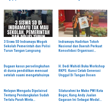
Ekslusif Paket Mulai Rp9,9 Juta
3 Siswa SD Indramayu Mogok
Indramayu Hadirkan Tokoh
Sekolah Pemerintah dan Polisi
Nasional dan Daerah Perkuat
Turun Tangan Langsung
Konsolidasi Organisasi
MUSCABLUB Pemuda Pancasila
Dugaan kasus perselingkuhan
H. Dedi Wahidi Buka Workshop
di dunia pendidikan mencuat
RKPS: Kunci Cetak Generasi
setelah suami mengetahuinya
Unggul Di Tangan Dosen
Nelayan Mengadu Dipolairud
Silaturahmi ke Mako PWI Kota
Tentang Pendangkalan Sudah
Bogor, Kang Andy Jualan
Terlalu Parah Minta
Gagasan Ini Sebagai Modal
Ditindaklanjuti
Maju di Konferprov PWI Jabar