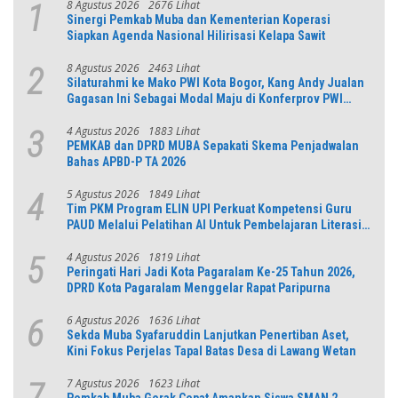
8 Agustus 2026
2676 Lihat
1
Sinergi Pemkab Muba dan Kementerian Koperasi
Siapkan Agenda Nasional Hilirisasi Kelapa Sawit
8 Agustus 2026
2463 Lihat
2
Silaturahmi ke Mako PWI Kota Bogor, Kang Andy Jualan
Gagasan Ini Sebagai Modal Maju di Konferprov PWI
Jabar
4 Agustus 2026
1883 Lihat
3
PEMKAB dan DPRD MUBA Sepakati Skema Penjadwalan
Bahas APBD-P TA 2026
5 Agustus 2026
1849 Lihat
4
Tim PKM Program ELIN UPI Perkuat Kompetensi Guru
PAUD Melalui Pelatihan AI Untuk Pembelajaran Literasi
dan Numerasi
4 Agustus 2026
1819 Lihat
5
Peringati Hari Jadi Kota Pagaralam Ke-25 Tahun 2026,
DPRD Kota Pagaralam Menggelar Rapat Paripurna
6 Agustus 2026
1636 Lihat
6
Sekda Muba Syafaruddin Lanjutkan Penertiban Aset,
Kini Fokus Perjelas Tapal Batas Desa di Lawang Wetan
7 Agustus 2026
1623 Lihat
7
Pemkab Muba Gerak Cepat Amankan Siswa SMAN 2