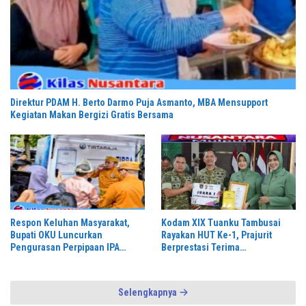
Direktur PDAM H. Berto Darmo Puja Asmanto, MBA Mensupport
Kegiatan Makan Bergizi Gratis Bersama
Respon Keluhan Masyarakat,
Kodam XIX Tuanku Tambusai
Bupati OKU Luncurkan
Rayakan HUT Ke-1, Prajurit
Pengurasan Perpipaan IPA
Berprestasi Terima
PDAM Tirta Raja
Penghargaan
Selengkapnya