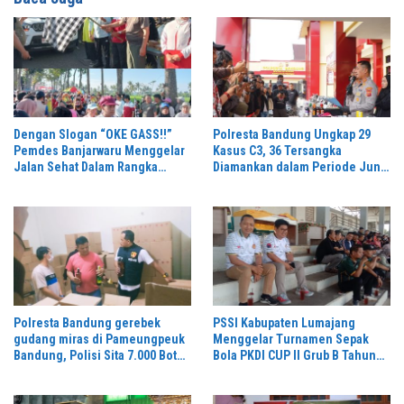
Dengan Slogan “OKE GASS!!”
Polresta Bandung Ungkap 29
Pemdes Banjarwaru Menggelar
Kasus C3, 36 Tersangka
Jalan Sehat Dalam Rangka
Diamankan dalam Periode Juni-
Memeriahkan HUT RI ke-81 di
Juli 2026
Ikuti Oleh Ribuan Peserta
Polresta Bandung gerebek
PSSI Kabupaten Lumajang
gudang miras di Pameungpeuk
Menggelar Turnamen Sepak
Bandung, Polisi Sita 7.000 Botol
Bola PKDI CUP II Grub B Tahun
Berbagai Merek
2026 di Stadion Semeru