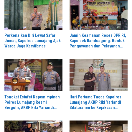
Perkenalkan Diri Lewat Safari
Jamin Keamanan Reses DPR RI,
Jumat, Kapolres Lumajang Ajak
Kapolsek Randuagung: Bentuk
Warga Jaga Kamtibmas
Pengayoman dan Pelayanan
Warga
Tongkat Estafet Kepemimpinan
Hari Pertama Tugas Kapolres
Polres Lumajang Resmi
Lumajang AKBP Riki Yariandi
Bergulir, AKBP Riki Yariandi
Silaturahmi ke Kejaksaan
Gelorakan Semagat “Jogo
Negeri Perkuat Sinergitas
Jatim”
Penegakan Hukum