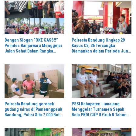
Dengan Slogan “OKE GASS!!”
Polresta Bandung Ungkap 29
Pemdes Banjarwaru Menggelar
Kasus C3, 36 Tersangka
Jalan Sehat Dalam Rangka
Diamankan dalam Periode Juni-
Memeriahkan HUT RI ke-81 di
Juli 2026
Ikuti Oleh Ribuan Peserta
Polresta Bandung gerebek
PSSI Kabupaten Lumajang
gudang miras di Pameungpeuk
Menggelar Turnamen Sepak
Bandung, Polisi Sita 7.000 Botol
Bola PKDI CUP II Grub B Tahun
Berbagai Merek
2026 di Stadion Semeru