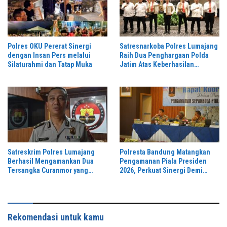
Polres OKU Pererat Sinergi
Satresnarkoba Polres Lumajang
dengan Insan Pers melalui
Raih Dua Penghargaan Polda
Silaturahmi dan Tatap Muka
Jatim Atas Keberhasilan
Tingkatkan Respond Kasus
Narkoba
Satreskrim Polres Lumajang
Polresta Bandung Matangkan
Berhasil Mengamankan Dua
Pengamanan Piala Presiden
Tersangka Curanmor yang
2026, Perkuat Sinergi Demi
Beraksi di Depan Toko Kosmetik
Turnamen Aman dan Kondusif
Rekomendasi untuk kamu