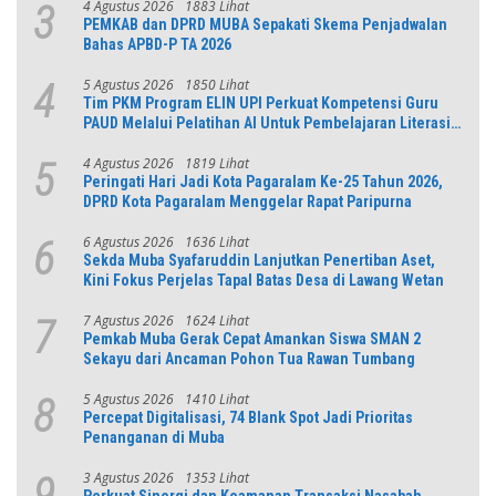
4 Agustus 2026
1883 Lihat
3
PEMKAB dan DPRD MUBA Sepakati Skema Penjadwalan
Bahas APBD-P TA 2026
5 Agustus 2026
1850 Lihat
4
Tim PKM Program ELIN UPI Perkuat Kompetensi Guru
PAUD Melalui Pelatihan AI Untuk Pembelajaran Literasi
dan Numerasi
4 Agustus 2026
1819 Lihat
5
Peringati Hari Jadi Kota Pagaralam Ke-25 Tahun 2026,
DPRD Kota Pagaralam Menggelar Rapat Paripurna
6 Agustus 2026
1636 Lihat
6
Sekda Muba Syafaruddin Lanjutkan Penertiban Aset,
Kini Fokus Perjelas Tapal Batas Desa di Lawang Wetan
7 Agustus 2026
1624 Lihat
7
Pemkab Muba Gerak Cepat Amankan Siswa SMAN 2
Sekayu dari Ancaman Pohon Tua Rawan Tumbang
5 Agustus 2026
1410 Lihat
8
Percepat Digitalisasi, 74 Blank Spot Jadi Prioritas
Penanganan di Muba
3 Agustus 2026
1353 Lihat
9
Perkuat Sinergi dan Keamanan Transaksi Nasabah