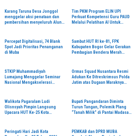
Emas 2045
Karang Taruna Desa Jonggol
Tim PKM Program ELIN UPI
menggelar aksi penataan dan
Perkuat Kompetensi Guru PAUD
pembersihan menyeluruh Alun-
Melalui Pelatihan AI Untuk
Alun kecamatan Jonggol.inilah
Pembelajaran Literasi dan
bentuk kepemudaan yang
Numerasi
bersinergi bersama sama
Percepat Digitalisasi, 74 Blank
Sambut HUT RI ke-81, FPK
“,karang taruna desa Jonggol
Spot Jadi Prioritas Penanganan
Kabupaten Bogor Gelar Gerakan
Jaya Jaya,”
di Muba
Pembagian Bendera Merah
Putih Serentak
STKIP Muhammadiyah
Ormas Squad Nusantara Resmi
Lumajang Menggelar Seminar
Adukan Ke Ditreskrimsus Polda
Nasional Mengakselerasi
Jatim atas Dugaan Maraknya
Inovasi Berbasis Lokal Untuk
Penambangan Pasir Ilegal di
Mendongkrak Kemajuan
Lumajang
Pendidikan Tinggi
Walikota Pagaralam Ludi
Bupati Pangandaran Diminta
Olisnsyah Pimpin Langsung
Turun Tangan, Polemik Plang
Upacara HUT Ke-25 Kota
“Tanah Milik” di Pantai Madasari
Pagaralam
Picu Desakan Audit Sertifikat
Peringati Hari Jadi Kota
PEMKAB dan DPRD MUBA