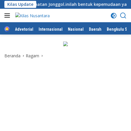
Langsung
kecamatan Jonggol.inilah bentuk kepemudaan yang bersinergi 
Kilas Update
ke
konten
Home
Advetorial
Internasional
Nasional
Daerah
Bengkulu Sel
Beranda
Ragam