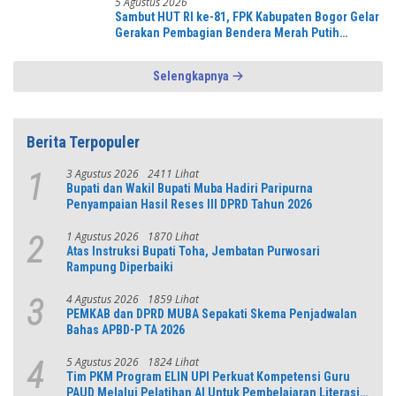
5 Agustus 2026
Sambut HUT RI ke-81, FPK Kabupaten Bogor Gelar
Gerakan Pembagian Bendera Merah Putih
Serentak
Selengkapnya
Berita Terpopuler
3 Agustus 2026
2411 Lihat
1
Bupati dan Wakil Bupati Muba Hadiri Paripurna
Penyampaian Hasil Reses III DPRD Tahun 2026
1 Agustus 2026
1870 Lihat
2
Atas Instruksi Bupati Toha, Jembatan Purwosari
Rampung Diperbaiki
4 Agustus 2026
1859 Lihat
3
PEMKAB dan DPRD MUBA Sepakati Skema Penjadwalan
Bahas APBD-P TA 2026
5 Agustus 2026
1824 Lihat
4
Tim PKM Program ELIN UPI Perkuat Kompetensi Guru
PAUD Melalui Pelatihan AI Untuk Pembelajaran Literasi