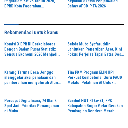
Pagaralam Ke-25 Tahun 2026,
Sepakati Skema Penjadwalan
DPRD Kota Pagaralam
Bahas APBD-P TA 2026
Menggelar Rapat Paripurna
Rekomendasi untuk kamu
Komisi X DPR RI Berkolaborasi
Sekda Muba Syafaruddin
Dengan Badan Pusat Statistik:
Lanjutkan Penertiban Aset, Kini
Sensus Ekonomi 2026 Menjadi
Fokus Perjelas Tapal Batas Desa
Pondasi Menuju Indonesia
di Lawang Wetan
Emas 2045
Karang Taruna Desa Jonggol
Tim PKM Program ELIN UPI
menggelar aksi penataan dan
Perkuat Kompetensi Guru PAUD
pembersihan menyeluruh Alun-
Melalui Pelatihan AI Untuk
Alun kecamatan Jonggol.inilah
Pembelajaran Literasi dan
bentuk kepemudaan yang
Numerasi
bersinergi bersama sama
Percepat Digitalisasi, 74 Blank
Sambut HUT RI ke-81, FPK
“,karang taruna desa Jonggol
Spot Jadi Prioritas Penanganan
Kabupaten Bogor Gelar Gerakan
Jaya Jaya,”
di Muba
Pembagian Bendera Merah
Putih Serentak