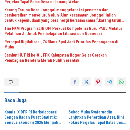
Perjelas Tapal Batas Desa di Lawang Wetan
Karang Taruna Desa Jonggol menggelar aksi penataan dan
pembersihan menyeluruh Alun-Alun kecamatan Jonggol.inilah
bentuk kepemudaan yang bersinergi bersama sama “,karang taruna
desa Jonggol Jaya Jaya,”
Tim PKM Program ELIN UPI Perkuat Kompetensi Guru PAUD Melalui
Pelatihan AI Untuk Pembelajaran Literasi dan Numerasi
Percepat Digitalisasi, 74 Blank Spot Jadi Prioritas Penanganan di
Muba
Sambut HUT RI ke-81, FPK Kabupaten Bogor Gelar Gerakan
Pembagian Bendera Merah Putih Serentak
Baca Juga
Komisi X DPR RI Berkolaborasi
Sekda Muba Syafaruddin
Dengan Badan Pusat Statistik:
Lanjutkan Penertiban Aset, Kini
Sensus Ekonomi 2026 Menjadi
Fokus Perjelas Tapal Batas Desa
Pondasi Menuju Indonesia
di Lawang Wetan