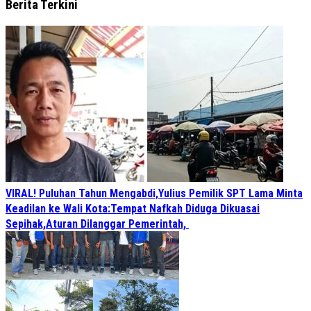
Berita Terkini
VIRAL! Puluhan Tahun Mengabdi,Yulius Pemilik SPT Lama Minta
Keadilan ke Wali Kota:Tempat Nafkah Diduga Dikuasai
Sepihak,Aturan Dilanggar Pemerintah,