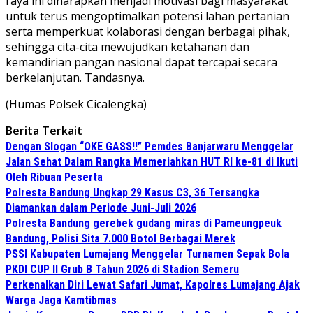
raya ini diharapkan menjadi motivasi bagi masyarakat
untuk terus mengoptimalkan potensi lahan pertanian
serta memperkuat kolaborasi dengan berbagai pihak,
sehingga cita-cita mewujudkan ketahanan dan
kemandirian pangan nasional dapat tercapai secara
berkelanjutan. Tandasnya.
(Humas Polsek Cicalengka)
Berita Terkait
Dengan Slogan “OKE GASS!!” Pemdes Banjarwaru Menggelar
Jalan Sehat Dalam Rangka Memeriahkan HUT RI ke-81 di Ikuti
Oleh Ribuan Peserta
Polresta Bandung Ungkap 29 Kasus C3, 36 Tersangka
Diamankan dalam Periode Juni-Juli 2026
Polresta Bandung gerebek gudang miras di Pameungpeuk
Bandung, Polisi Sita 7.000 Botol Berbagai Merek
PSSI Kabupaten Lumajang Menggelar Turnamen Sepak Bola
PKDI CUP II Grub B Tahun 2026 di Stadion Semeru
Perkenalkan Diri Lewat Safari Jumat, Kapolres Lumajang Ajak
Warga Jaga Kamtibmas