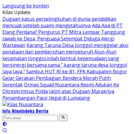
Langsung ke konten
Kilas Update
Dugaan kasus perselingkuhan di dunia pendidikan
mencuat setelah suami mengetahuinya
Ada Apa di PT
Elang Perdana? Pengurus PT Mitra Lempar Tanggung
Jawab ke Desa, Penguasa Setempat Diduga Alergi
Wartawan
Karang Taruna Desa Jonggol menggelar aksi
penataan dan pembersihan menyeluruh Alun-Alun
kecamatan Jonggol.inilah bentuk kepemudaan yang
bersinergi bersama sama “,karang taruna desa Jonggol
Jaya Jaya,”
Sambut HUT RI ke-81, FPK Kabupaten Bogor
Gelar Gerakan Pembagian Bendera Merah Putih
Serentak
Ormas Squad Nusantara Resmi Adukan Ke
Ditreskrimsus Polda Jatim atas Dugaan Maraknya
Penambangan Pasir Ilegal di Lumajang
Info Iklan
Indeks Berita