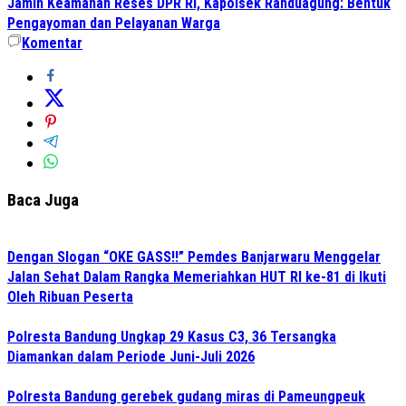
Jamin Keamanan Reses DPR RI, Kapolsek Randuagung: Bentuk
Pengayoman dan Pelayanan Warga
Komentar
Baca Juga
Dengan Slogan “OKE GASS!!” Pemdes Banjarwaru Menggelar
Jalan Sehat Dalam Rangka Memeriahkan HUT RI ke-81 di Ikuti
Oleh Ribuan Peserta
Polresta Bandung Ungkap 29 Kasus C3, 36 Tersangka
Diamankan dalam Periode Juni-Juli 2026
Polresta Bandung gerebek gudang miras di Pameungpeuk