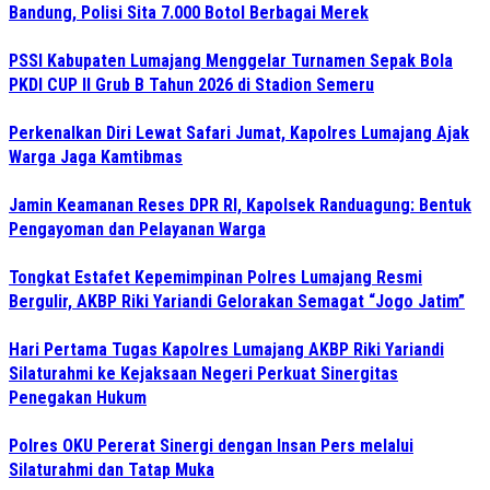
Bandung, Polisi Sita 7.000 Botol Berbagai Merek
PSSI Kabupaten Lumajang Menggelar Turnamen Sepak Bola
PKDI CUP II Grub B Tahun 2026 di Stadion Semeru
Perkenalkan Diri Lewat Safari Jumat, Kapolres Lumajang Ajak
Warga Jaga Kamtibmas
Jamin Keamanan Reses DPR RI, Kapolsek Randuagung: Bentuk
Pengayoman dan Pelayanan Warga
Tongkat Estafet Kepemimpinan Polres Lumajang Resmi
Bergulir, AKBP Riki Yariandi Gelorakan Semagat “Jogo Jatim”
Hari Pertama Tugas Kapolres Lumajang AKBP Riki Yariandi
Silaturahmi ke Kejaksaan Negeri Perkuat Sinergitas
Penegakan Hukum
Polres OKU Pererat Sinergi dengan Insan Pers melalui
Silaturahmi dan Tatap Muka