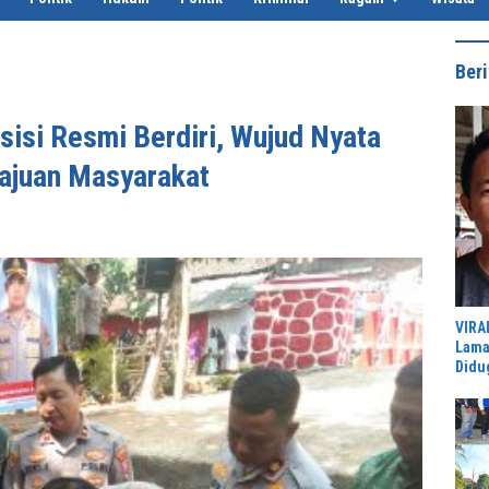
Beri
isi Resmi Berdiri, Wujud Nyata
majuan Masyarakat
VIRA
Lama
Didu
Peme