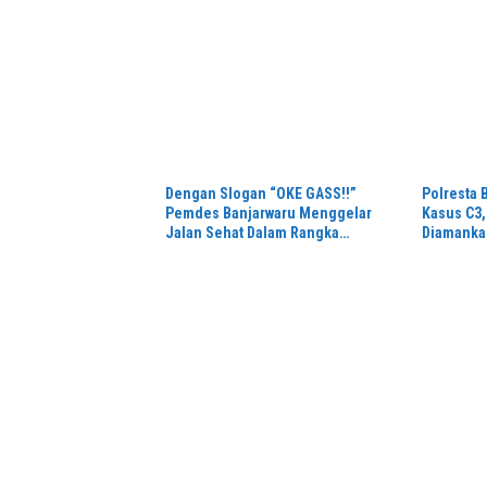
Dengan Slogan “OKE GASS!!”
Polresta
Pemdes Banjarwaru Menggelar
Kasus C3,
Jalan Sehat Dalam Rangka
Diamanka
Memeriahkan HUT RI ke-81 di Ikuti
Juli 2026
Oleh Ribuan Peserta
PSSI Kabupaten Lumajang
Perkenalk
Menggelar Turnamen Sepak Bola
Jumat, Ka
PKDI CUP II Grub B Tahun 2026 di
Warga Ja
Stadion Semeru