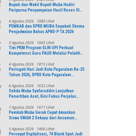
3
Bupati dan Wakil Bupati Muba Hadiri
Paripurna Penyampaian Hasil Reses III
DPRD Tahun 2026
4 Agustus 2026
1880 Lihat
4
PEMKAB dan DPRD MUBA Sepakati Skema
Penjadwalan Bahas APBD-P TA 2026
5 Agustus 2026
1843 Lihat
5
Tim PKM Program ELIN UPI Perkuat
Kompetensi Guru PAUD Melalui Pelatihan
AI Untuk Pembelajaran Literasi dan
Numerasi
4 Agustus 2026
1815 Lihat
6
Peringati Hari Jadi Kota Pagaralam Ke-25
Tahun 2026, DPRD Kota Pagaralam
Menggelar Rapat Paripurna
6 Agustus 2026
1632 Lihat
7
Sekda Muba Syafaruddin Lanjutkan
Penertiban Aset, Kini Fokus Perjelas
Tapal Batas Desa di Lawang Wetan
7 Agustus 2026
1617 Lihat
8
Pemkab Muba Gerak Cepat Amankan
Siswa SMAN 2 Sekayu dari Ancaman
Pohon Tua Rawan Tumbang
5 Agustus 2026
1406 Lihat
9
Percepat Digitalisasi, 74 Blank Spot Jadi