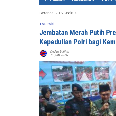
e
Beranda
TNI-Polri
TNI-Polri
Jembatan Merah Putih Pres
Kepedulian Polri bagi Ke
Deden Solihin
11 Juni 2026