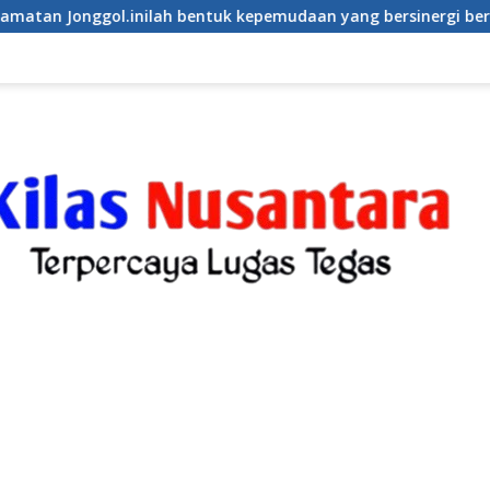
emudaan yang bersinergi bersama sama “,karang taruna desa J