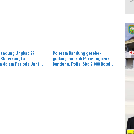
 Bandung Ungkap 29
Polresta Bandung gerebek
 36 Tersangka
gudang miras di Pameungpeuk
n dalam Periode Juni-
Bandung, Polisi Sita 7.000 Botol
Berbagai Merek
an Diri Lewat Safari
Jamin Keamanan Reses DPR RI,
polres Lumajang Ajak
Kapolsek Randuagung: Bentuk
ga Kamtibmas
Pengayoman dan Pelayanan
Warga