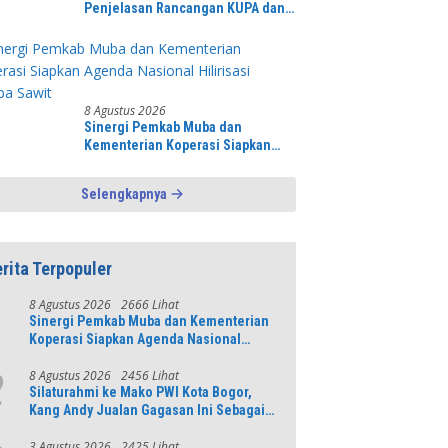
Penjelasan Rancangan KUPA dan
PPASP Perubahan TA 2026 Dalam
Rapat Paripurna DPRD
8 Agustus 2026
Sinergi Pemkab Muba dan
Kementerian Koperasi Siapkan
Agenda Nasional Hilirisasi Kelapa
Sawit
Selengkapnya
rita Terpopuler
8 Agustus 2026
2666 Lihat
1
Sinergi Pemkab Muba dan Kementerian
Koperasi Siapkan Agenda Nasional
Hilirisasi Kelapa Sawit
8 Agustus 2026
2456 Lihat
2
Silaturahmi ke Mako PWI Kota Bogor,
Kang Andy Jualan Gagasan Ini Sebagai
Modal Maju di Konferprov PWI Jabar
3 Agustus 2026
2425 Lihat