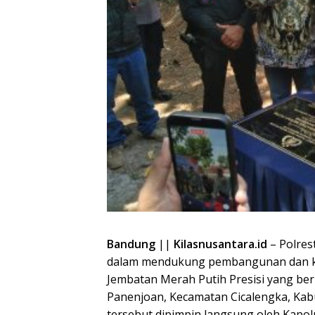
Bandung
||
Kilasnusantara.id
– Polre
dalam mendukung pembangunan dan ke
Jembatan Merah Putih Presisi yang be
Panenjoan, Kecamatan Cicalengka, Kab
tersebut dipimpin langsung oleh Kapol