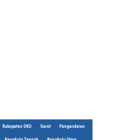
Kabupaten OKU
Garut
Pangandaran
Bengkulu Tengah
Bengkulu Utara