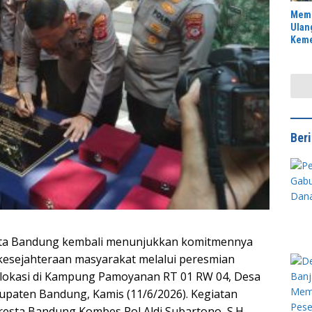
Memp
Ulan
Keme
Indo
Solo
Kegi
Jala
Ber
sta Bandung kembali menunjukkan komitmennya
sejahteraan masyarakat melalui peresmian
rlokasi di Kampung Pamoyanan RT 01 RW 04, Desa
upaten Bandung, Kamis (11/6/2026). Kegiatan
resta Bandung Kombes Pol Aldi Subartono, S.H.,