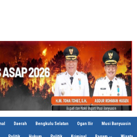
nal
Daerah
Bengkulu Selatan
Ogan Ilir
Musi Banyuasin
Politik
Hukum
Politik
Kriminal
Ragam
Wisata