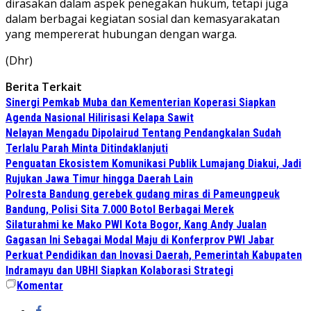
dirasakan dalam aspek penegakan hukum, tetapi juga
dalam berbagai kegiatan sosial dan kemasyarakatan
yang mempererat hubungan dengan warga.
(Dhr)
Berita Terkait
Sinergi Pemkab Muba dan Kementerian Koperasi Siapkan
Agenda Nasional Hilirisasi Kelapa Sawit
Nelayan Mengadu Dipolairud Tentang Pendangkalan Sudah
Terlalu Parah Minta Ditindaklanjuti
Penguatan Ekosistem Komunikasi Publik Lumajang Diakui, Jadi
Rujukan Jawa Timur hingga Daerah Lain
Polresta Bandung gerebek gudang miras di Pameungpeuk
Bandung, Polisi Sita 7.000 Botol Berbagai Merek
Silaturahmi ke Mako PWI Kota Bogor, Kang Andy Jualan
Gagasan Ini Sebagai Modal Maju di Konferprov PWI Jabar
Perkuat Pendidikan dan Inovasi Daerah, Pemerintah Kabupaten
Indramayu dan UBHI Siapkan Kolaborasi Strategi
Komentar