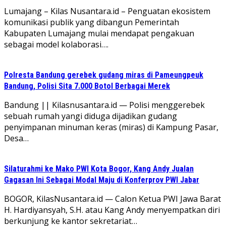
Lumajang – Kilas Nusantara.id – Penguatan ekosistem
komunikasi publik yang dibangun Pemerintah
Kabupaten Lumajang mulai mendapat pengakuan
sebagai model kolaborasi….
Polresta Bandung gerebek gudang miras di Pameungpeuk
Bandung, Polisi Sita 7.000 Botol Berbagai Merek
Bandung || Kilasnusantara.id — Polisi menggerebek
sebuah rumah yangi diduga dijadikan gudang
penyimpanan minuman keras (miras) di Kampung Pasar,
Desa…
Silaturahmi ke Mako PWI Kota Bogor, Kang Andy Jualan
Gagasan Ini Sebagai Modal Maju di Konferprov PWI Jabar
BOGOR, KilasNusantara.id — Calon Ketua PWI Jawa Barat
H. Hardiyansyah, S.H. atau Kang Andy menyempatkan diri
berkunjung ke kantor sekretariat…