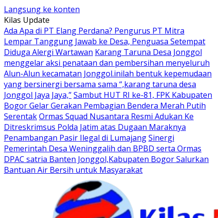
Langsung ke konten
Kilas Update
Ada Apa di PT Elang Perdana? Pengurus PT Mitra
Lempar Tanggung Jawab ke Desa, Penguasa Setempat
Diduga Alergi Wartawan
Karang Taruna Desa Jonggol
menggelar aksi penataan dan pembersihan menyeluruh
Alun-Alun kecamatan Jonggol.inilah bentuk kepemudaan
yang bersinergi bersama sama “,karang taruna desa
Jonggol Jaya Jaya,”
Sambut HUT RI ke-81, FPK Kabupaten
Bogor Gelar Gerakan Pembagian Bendera Merah Putih
Serentak
Ormas Squad Nusantara Resmi Adukan Ke
Ditreskrimsus Polda Jatim atas Dugaan Maraknya
Penambangan Pasir Ilegal di Lumajang
Sinergi
Pemerintah Desa Weninggalih dan BPBD serta Ormas
DPAC satria Banten Jonggol,Kabupaten Bogor Salurkan
Bantuan Air Bersih untuk Masyarakat