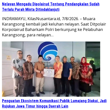
Nelayan Mengadu Dipolairud Tentang Pendangkalan Sudah
Terlalu Parah Minta Ditindaklanjuti
INDRAMAYU, KilasNusantara.id, 7/8/2026. – Muara
Karangsong kembali jadi keluhan nelayan. Saat Ditpolair
Korpolairud Baharkam Polri berkunjung ke Pelabuhan
Karangsong, para nelayan…
Penguatan Ekosistem Komunikasi Publik Lumajang Diakui, Jadi
Rujukan Jawa Timur hingga Daerah Lain