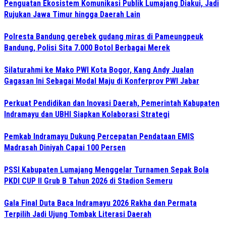
Penguatan Ekosistem Komunikasi Publik Lumajang Diakui, Jadi
Rujukan Jawa Timur hingga Daerah Lain
Polresta Bandung gerebek gudang miras di Pameungpeuk
Bandung, Polisi Sita 7.000 Botol Berbagai Merek
Silaturahmi ke Mako PWI Kota Bogor, Kang Andy Jualan
Gagasan Ini Sebagai Modal Maju di Konferprov PWI Jabar
Perkuat Pendidikan dan Inovasi Daerah, Pemerintah Kabupaten
Indramayu dan UBHI Siapkan Kolaborasi Strategi
Pemkab Indramayu Dukung Percepatan Pendataan EMIS
Madrasah Diniyah Capai 100 Persen
PSSI Kabupaten Lumajang Menggelar Turnamen Sepak Bola
PKDI CUP II Grub B Tahun 2026 di Stadion Semeru
Gala Final Duta Baca Indramayu 2026 Rakha dan Permata
Terpilih Jadi Ujung Tombak Literasi Daerah