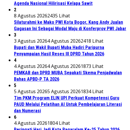
Agenda Nasional Hilirisasi Kelapa Sawit
2
8 Agustus 2026
2435 Lihat
Silaturahmi ke Mako PWI Kota Bogor, Kang Andy Jualan
Gagasan Ini Sebagai Modal Maju di Konferprov PWI Jabar
3
3 Agustus 2026
4 Agustus 2026
2418 Lihat
Bupati dan Wakil Bupati Muba Hadiri Paripurna
Penyampaian Hasil Reses III DPRD Tahun 2026
4
4 Agustus 2026
4 Agustus 2026
1873 Lihat
PEMKAB dan DPRD MUBA Sepakati Skema Penjadwalan
Bahas APBD-P TA 2026
5
5 Agustus 2026
5 Agustus 2026
1834 Lihat
Tim PKM Program ELIN UPI Perkuat Kompetensi Guru
PAUD Melalui Pelatihan AI Untuk Pembelajaran Literasi
dan Numerasi
6
4 Agustus 2026
1804 Lihat
Peringati Hari Jadi Kota Pagaralam Ke-25 Tahun 2026,